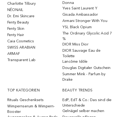
Donna
Charlotte Tilbury
Yves Saint Laurent Y
NÉONAIL
Gisada Ambassador
Dr. Emi Skincare
Armani Stronger With You
Fenty Beauty
YSL Black Opium
Fenty Skin
The Ordinary Glycolic Acid 7
Fenty Hair
%
Caia Cosmetics
DIOR Miss Dior
SWISS ARABIAN
DIOR Sauvage Eau de
ARMAF
Toilette
Transparent Lab
Lancôme Idôle
Douglas Digitaler Gutschein
Summer Mink - Parfum by
Drake
TOP KATEGORIEN
BEAUTY TRENDS
Rituals Geschenksets
EdP, EdT & Co.: Das sind die
Unterschiede
Wimpernserum & Wimpern-
Gelnägel selber machen
Booster