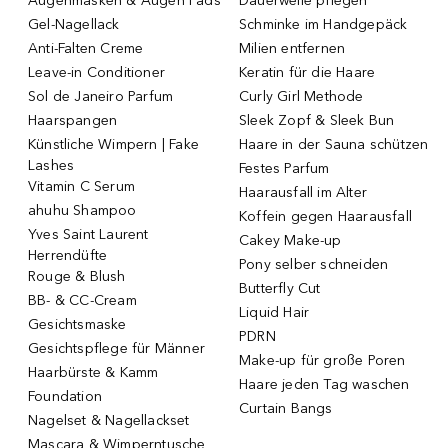
Augenmasken & Augen Pads
Dauerwelle pflegen
Gel-Nagellack
Schminke im Handgepäck
Anti-Falten Creme
Milien entfernen
Leave-in Conditioner
Keratin für die Haare
Sol de Janeiro Parfum
Curly Girl Methode
Haarspangen
Sleek Zopf & Sleek Bun
Künstliche Wimpern | Fake
Haare in der Sauna schützen
Lashes
Festes Parfum
Vitamin C Serum
Haarausfall im Alter
ahuhu Shampoo
Koffein gegen Haarausfall
Yves Saint Laurent
Cakey Make-up
Herrendüfte
Pony selber schneiden
Rouge & Blush
Butterfly Cut
BB- & CC-Cream
Liquid Hair
Gesichtsmaske
PDRN
Gesichtspflege für Männer
Make-up für große Poren
Haarbürste & Kamm
Haare jeden Tag waschen
Foundation
Curtain Bangs
Nagelset & Nagellackset
Mascara & Wimperntusche