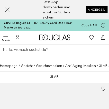
Jetzt App
[navigation.slideout.screenreader]
downloaden und
ANZEIGEN
attraktive Vorteile
sichern
GRATIS: Bag ab CHF 89! Beauty Card Deal: Hair-
Code:
HAIR
Maske on top dazu.
Zur Douglas Startseite
Zu Meiner 
Menü öffnen
Zu Meinem Kundenkonto
Zum
Menü
Gehe zurück
Suche ausführen
Homepage
Gesicht
Gesichtsmasken
Anti-Aging Masken
3LAB 
3LAB