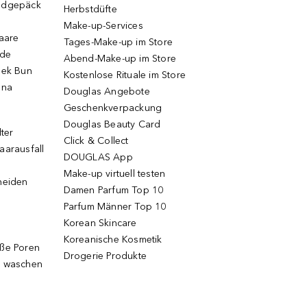
ndgepäck
Herbstdüfte
Make-up-Services
Haare
Tages-Make-up im Store
ode
Abend-Make-up im Store
eek Bun
Kostenlose Rituale im Store
una
Douglas Angebote
Geschenkverpackung
Douglas Beauty Card
lter
Click & Collect
aarausfall
DOUGLAS App
Make-up virtuell testen
neiden
Damen Parfum Top 10
Parfum Männer Top 10
Korean Skincare
Koreanische Kosmetik
oße Poren
Drogerie Produkte
g waschen