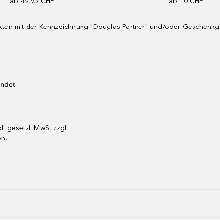
ab 49,95 CHF
ab 10 CHF ¹
dukten mit der Kennzeichnung "Douglas Partner" und/oder Geschenk
endet
kl. gesetzl. MwSt zzgl.
en.