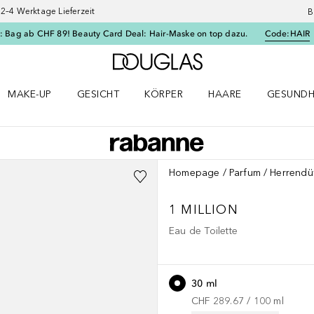
–4 Werktage Lieferzeit
B
: Bag ab CHF 89! Beauty Card Deal: Hair-Maske on top dazu.
Code:
HAIR
Zur Douglas Startseite
MAKE-UP
GESICHT
KÖRPER
HAARE
GESUNDH
ü öffnen
Make-up Menü öffnen
Gesicht Menü öffnen
Körper Menü öffnen
Haare Menü öffnen
Gesundhei
Homepage
Parfum
Herrendü
1 MILLION
Eau de Toilette
30 ml
CHF 289.67
 / 
100
ml