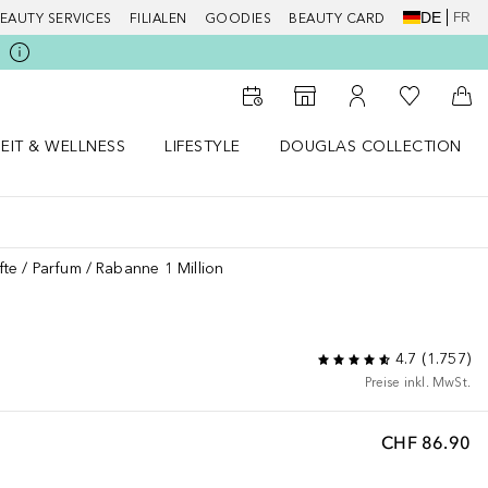
DE
FR
EAUTY SERVICES
FILIALEN
GOODIES
BEAUTY CARD
Zu Meiner 
Zum Storefinder
Zu Meinem Kunde
Zum
EIT & WELLNESS
LIFESTYLE
DOUGLAS COLLECTION
t & Wellness Menü öffnen
LIFESTYLE Menü öffnen
Douglas Collection Menü öf
fte
Parfum
Rabanne 1 Million
4.7
(
1.757
)
Preise inkl. MwSt.
CHF 86.90