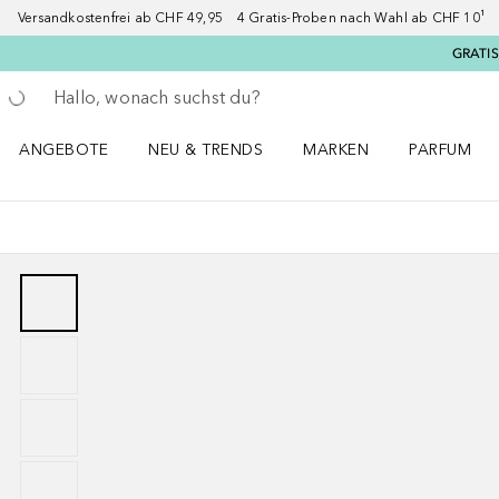
Versandkostenfrei ab CHF 49,95 4 Gratis-Proben nach Wahl ab CHF 10¹ 2
GRATIS
Gehe zurück
Suche ausführen
ANGEBOTE
NEU & TRENDS
MARKEN
PARFUM
ANGEBOTE Menü öffnen
NEU & TRENDS Menü öffnen
MARKEN Menü öffnen
Parfum Men