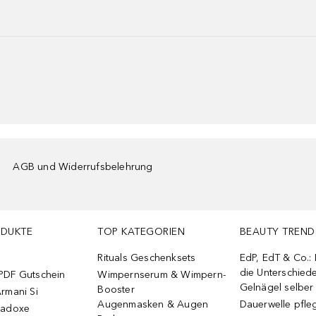
AGB und Widerrufsbelehrung
ODUKTE
TOP KATEGORIEN
BEAUTY TREND
Rituals Geschenksets
EdP, EdT & Co.:
die Unterschied
PDF Gutschein
Wimpernserum & Wimpern-
Gelnägel selbe
Booster
rmani Si
Augenmasken & Augen
Dauerwelle pfle
radoxe