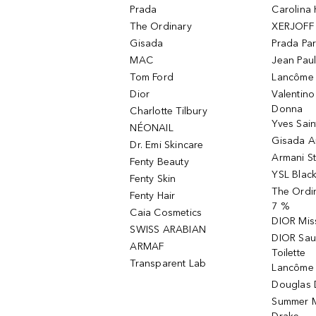
Prada
Carolina 
The Ordinary
XERJOFF 
Gisada
Prada Pa
MAC
Jean Paul
Tom Ford
Lancôme L
Dior
Valentin
Donna
Charlotte Tilbury
Yves Sain
NÉONAIL
Gisada 
Dr. Emi Skincare
Armani S
Fenty Beauty
YSL Blac
Fenty Skin
The Ordin
Fenty Hair
7 %
Caia Cosmetics
DIOR Mis
SWISS ARABIAN
DIOR Sau
ARMAF
Toilette
Transparent Lab
Lancôme 
Douglas D
Summer M