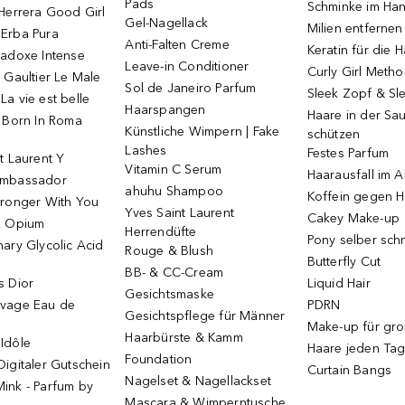
Pads
Schminke im Ha
Herrera Good Girl
Gel-Nagellack
Milien entfernen
Erba Pura
Anti-Falten Creme
Keratin für die 
radoxe Intense
Leave-in Conditioner
Curly Girl Meth
 Gaultier Le Male
Sol de Janeiro Parfum
Sleek Zopf & Sl
a vie est belle
Haarspangen
Haare in der Sa
o Born In Roma
Künstliche Wimpern | Fake
schützen
Lashes
Festes Parfum
t Laurent Y
Vitamin C Serum
Haarausfall im A
Ambassador
ahuhu Shampoo
Koffein gegen H
tronger With You
Yves Saint Laurent
Cakey Make-up
k Opium
Herrendüfte
Pony selber sch
ary Glycolic Acid
Rouge & Blush
Butterfly Cut
BB- & CC-Cream
s Dior
Liquid Hair
Gesichtsmaske
vage Eau de
PDRN
Gesichtspflege für Männer
Make-up für gr
Haarbürste & Kamm
Idôle
Haare jeden Ta
Foundation
igitaler Gutschein
Curtain Bangs
Nagelset & Nagellackset
ink - Parfum by
Mascara & Wimperntusche