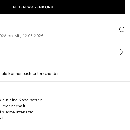
IN DEN WARENKORB
026 bis Mi., 12.08.2026
liale können sich unterscheiden.
s auf eine Karte setzen
& Leidenschaft
uf warme Intensität
rt