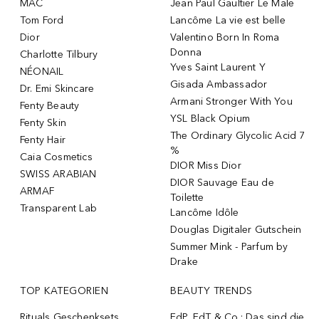
MAC
Jean Paul Gaultier Le Male
Tom Ford
Lancôme La vie est belle
Dior
Valentino Born In Roma
Donna
Charlotte Tilbury
Yves Saint Laurent Y
NÉONAIL
Gisada Ambassador
Dr. Emi Skincare
Armani Stronger With You
Fenty Beauty
YSL Black Opium
Fenty Skin
The Ordinary Glycolic Acid 7
Fenty Hair
%
Caia Cosmetics
DIOR Miss Dior
SWISS ARABIAN
DIOR Sauvage Eau de
ARMAF
Toilette
Transparent Lab
Lancôme Idôle
Douglas Digitaler Gutschein
Summer Mink - Parfum by
Drake
TOP KATEGORIEN
BEAUTY TRENDS
Rituals Geschenksets
EdP, EdT & Co.: Das sind die