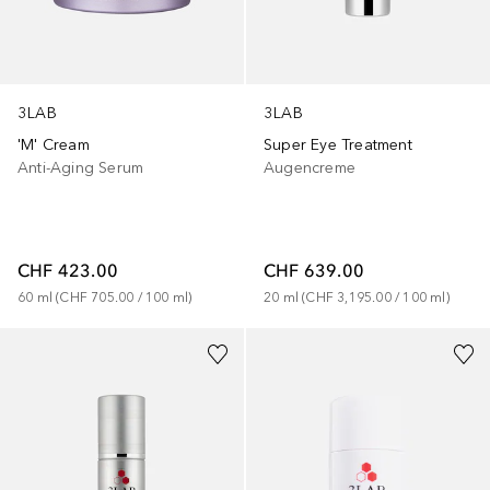
3LAB
3LAB
'M' Cream
Super Eye Treatment
Anti-Aging Serum
Augencreme
CHF 423.00
CHF 639.00
60
ml
 (
CHF 705.00
 / 
100
ml
)
20
ml
 (
CHF 3,195.00
 / 
100
ml
)