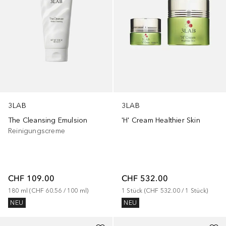
3LAB
3LAB
The Cleansing Emulsion
'H' Cream Healthier Skin
Reinigungscreme
CHF 109.00
CHF 532.00
180
ml
 (
CHF 60.56
 / 
100
ml
)
1
Stück
 (
CHF 532.00
 / 
1
Stück
)
NEU
NEU