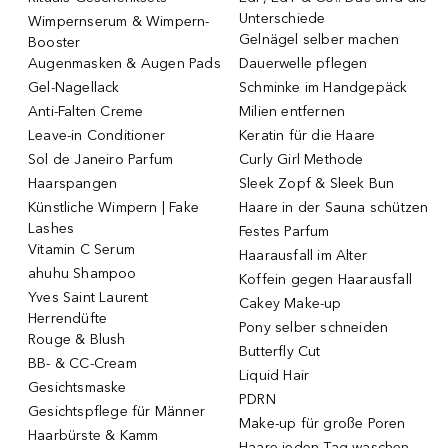
Unterschiede
Wimpernserum & Wimpern-
Gelnägel selber machen
Booster
Augenmasken & Augen Pads
Dauerwelle pflegen
Gel-Nagellack
Schminke im Handgepäck
Anti-Falten Creme
Milien entfernen
Leave-in Conditioner
Keratin für die Haare
Sol de Janeiro Parfum
Curly Girl Methode
Haarspangen
Sleek Zopf & Sleek Bun
Künstliche Wimpern | Fake
Haare in der Sauna schützen
Lashes
Festes Parfum
Vitamin C Serum
Haarausfall im Alter
ahuhu Shampoo
Koffein gegen Haarausfall
Yves Saint Laurent
Cakey Make-up
Herrendüfte
Pony selber schneiden
Rouge & Blush
Butterfly Cut
BB- & CC-Cream
Liquid Hair
Gesichtsmaske
PDRN
Gesichtspflege für Männer
Make-up für große Poren
Haarbürste & Kamm
Haare jeden Tag waschen