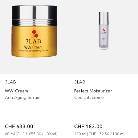
3LAB
3LAB
WW Cream
Perfect Moisturizer
Anti-Aging Serum
Gesichtscreme
CHF 633.00
CHF 183.00
60
ml
 (
CHF 1,055.00
 / 
100
ml
)
120
ml
 (
CHF 152.50
 / 
100
ml
)