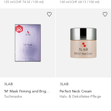
125
ml
 (
CHF 74.32
 / 
100
ml
)
160
ml
 (
CHF 68.13
 / 
100
ml
)
3LAB
3LAB
'M' Mask Firming and Brightening
Perfect Neck Cream
Tuchmaske
Hals- & Dekolletee-Pflege