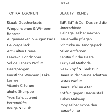
Drake
TOP KATEGORIEN
BEAUTY TRENDS
Rituals Geschenksets
EdP, EdT & Co.: Das sind die
Unterschiede
Wimpernserum & Wimpern-
Gelnägel selber machen
Booster
Augenmasken & Augen Pads
Dauerwelle pflegen
Gel-Nagellack
Schminke im Handgepäck
Anti-Falten Creme
Milien entfernen
Leave-in Conditioner
Keratin für die Haare
Sol de Janeiro Parfum
Curly Girl Methode
Haarspangen
Sleek Zopf & Sleek Bun
Künstliche Wimpern | Fake
Haare in der Sauna schützen
Lashes
Festes Parfum
Vitamin C Serum
Haarausfall im Alter
ahuhu Shampoo
Koffein gegen Haarausfall
Yves Saint Laurent
Cakey Make-up
Herrendüfte
Pony selber schneiden
Rouge & Blush
Butterfly Cut