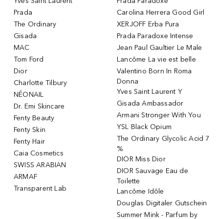
Yves Saint Laurent
Prada Paradoxe
Prada
Carolina Herrera Good Girl
The Ordinary
XERJOFF Erba Pura
Gisada
Prada Paradoxe Intense
MAC
Jean Paul Gaultier Le Male
Tom Ford
Lancôme La vie est belle
Dior
Valentino Born In Roma
Donna
Charlotte Tilbury
Yves Saint Laurent Y
NÉONAIL
Gisada Ambassador
Dr. Emi Skincare
Armani Stronger With You
Fenty Beauty
YSL Black Opium
Fenty Skin
The Ordinary Glycolic Acid 7
Fenty Hair
%
Caia Cosmetics
DIOR Miss Dior
SWISS ARABIAN
DIOR Sauvage Eau de
ARMAF
Toilette
Transparent Lab
Lancôme Idôle
Douglas Digitaler Gutschein
Summer Mink - Parfum by