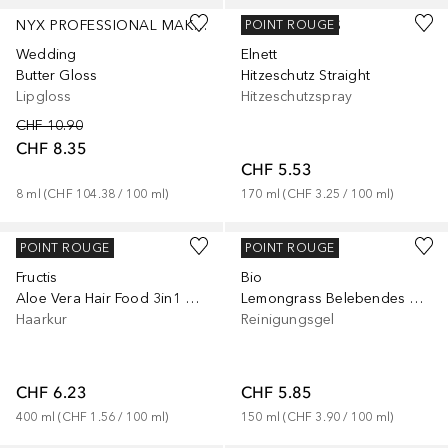
NYX PROFESSIONAL MAKEUP
L’ORÉAL PARIS
POINT ROUGE
Wedding
Elnett
Butter Gloss
Hitzeschutz Straight
Lipgloss
Hitzeschutzspray
CHF 10.90
CHF 8.35
CHF 5.53
8
ml
 (
CHF 104.38
 / 
100
ml
)
170
ml
 (
CHF 3.25
 / 
100
ml
)
GARNIER
GARNIER
POINT ROUGE
POINT ROUGE
Fructis
Bio
Aloe Vera Hair Food 3in1 Maske
Lemongrass Belebendes Waschgel
Haarkur
Reinigungsgel
CHF 6.23
CHF 5.85
400
ml
 (
CHF 1.56
 / 
100
ml
)
150
ml
 (
CHF 3.90
 / 
100
ml
)
+
6