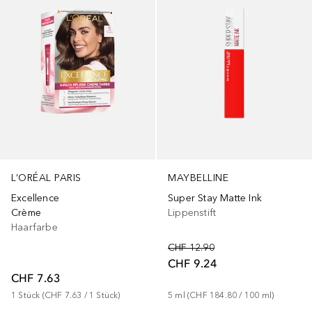
L’ORÉAL PARIS
MAYBELLINE
Excellence
Super Stay Matte Ink
Crème
Lippenstift
Haarfarbe
CHF 12.90
CHF 9.24
CHF 7.63
1
Stück
 (
CHF 7.63
 / 
1
Stück
)
5
ml
 (
CHF 184.80
 / 
100
ml
)
+
18