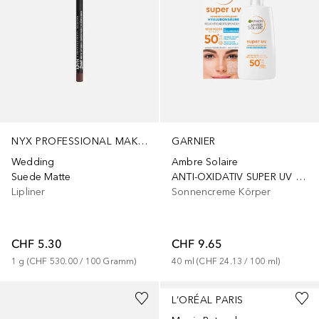
NYX PROFESSIONAL MAKEUP
GARNIER
Wedding
Ambre Solaire
Suede Matte
ANTI-OXIDATIV SUPER UV SONNENSCHUTZ-FLUID LSF 50+
Lipliner
Sonnencreme Körper
CHF 5.30
CHF 9.65
1
g
 (
CHF 530.00
 / 
100
Gramm
)
40
ml
 (
CHF 24.13
 / 
100
ml
)
L’ORÉAL PARIS