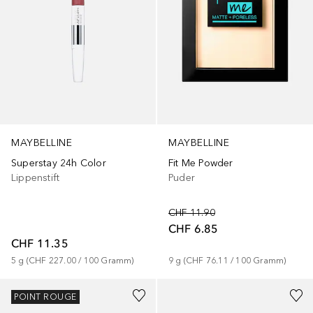
MAYBELLINE
MAYBELLINE
Superstay 24h Color
Fit Me Powder
Lippenstift
Puder
CHF 11.90
CHF 6.85
CHF 11.35
5
g
 (
CHF 227.00
 / 
100
Gramm
)
9
g
 (
CHF 76.11
 / 
100
Gramm
)
+
11
+
19
POINT ROUGE