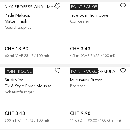
NYX PROFESSIONAL MAKEUP
CATRICE
POINT ROUGE
Pride Makeup
True Skin High Cover
Matte Finish
Concealer
Gesichtsspray
CHF 13.90
CHF 3.43
60
ml
 (
CHF 23.17
 / 
100
ml
)
4.5
ml
 (
CHF 76.22
 / 
100
ml
)
+
1
L’ORÉAL PARIS
PHYSICIANS FORMULA
POINT ROUGE
POINT ROUGE
Studioline
Murumuru Butter
Fix & Style Fixier-Mousse
Bronzer
Schaumfestiger
CHF 3.43
CHF 9.90
200
ml
 (
CHF 1.72
 / 
100
ml
)
11
g
 (
CHF 90.00
 / 
100
Gramm
)
+
18
+
1