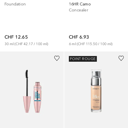
Foundation
16HR Camo
Concealer
CHF 12.65
CHF 6.93
30
ml
 (
CHF 42.17
 / 
100
ml
)
6
ml
 (
CHF 115.50
 / 
100
ml
)
+
10
POINT ROUGE