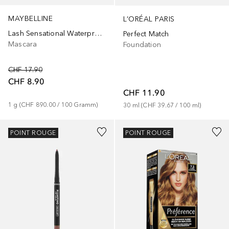
MAYBELLINE
L’ORÉAL PARIS
Lash Sensational Waterproof
Perfect Match
Mascara
Foundation
CHF 17.90
CHF 8.90
CHF 11.90
1
g
 (
CHF 890.00
 / 
100
Gramm
)
30
ml
 (
CHF 39.67
 / 
100
ml
)
+
12
+
14
POINT ROUGE
POINT ROUGE