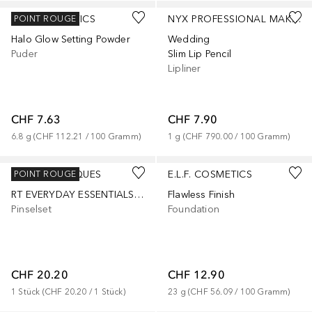
E.L.F. COSMETICS
NYX PROFESSIONAL MAKEUP
POINT ROUGE
Halo Glow Setting Powder
Wedding
Puder
Slim Lip Pencil
Lipliner
CHF 7.63
CHF 7.90
6.8
g
 (
CHF 112.21
 / 
100
Gramm
)
1
g
 (
CHF 790.00
 / 
100
Gramm
)
+
11
REAL TECHNIQUES
E.L.F. COSMETICS
POINT ROUGE
RT EVERYDAY ESSENTIALS SET
Flawless Finish
Pinselset
Foundation
CHF 20.20
CHF 12.90
1
Stück
 (
CHF 20.20
 / 
1
Stück
)
23
g
 (
CHF 56.09
 / 
100
Gramm
)
+
8