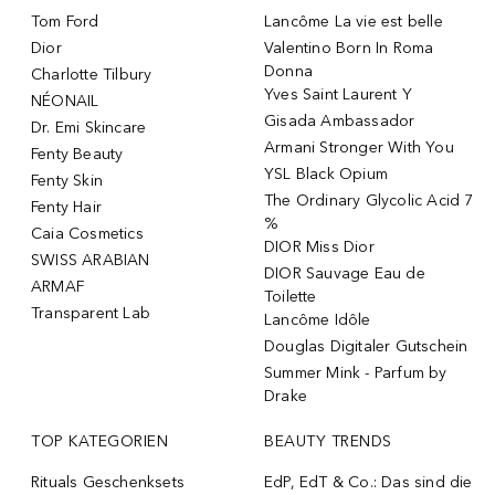
Tom Ford
Lancôme La vie est belle
Dior
Valentino Born In Roma
Donna
Charlotte Tilbury
Yves Saint Laurent Y
NÉONAIL
Gisada Ambassador
Dr. Emi Skincare
Armani Stronger With You
Fenty Beauty
YSL Black Opium
Fenty Skin
The Ordinary Glycolic Acid 7
Fenty Hair
%
Caia Cosmetics
DIOR Miss Dior
SWISS ARABIAN
DIOR Sauvage Eau de
ARMAF
Toilette
Transparent Lab
Lancôme Idôle
Douglas Digitaler Gutschein
Summer Mink - Parfum by
Drake
TOP KATEGORIEN
BEAUTY TRENDS
Rituals Geschenksets
EdP, EdT & Co.: Das sind die