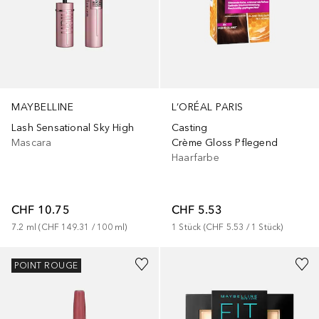
MAYBELLINE
L’ORÉAL PARIS
Lash Sensational Sky High
Casting
Mascara
Crème Gloss Pflegend
Haarfarbe
CHF 10.75
CHF 5.53
7.2
ml
 (
CHF 149.31
 / 
100
ml
)
1
Stück
 (
CHF 5.53
 / 
1
Stück
)
+
20
+
3
POINT ROUGE