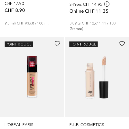
CHF 17.90
S-Preis
CHF 14.95
CHF 8.90
Online
CHF 11.35
9.5
ml
 (
CHF 93.68
 / 
100
ml
)
0.09
g
 (
CHF 12,611.11
 / 
100
Gramm
)
+
10
+
18
POINT ROUGE
POINT ROUGE
L’ORÉAL PARIS
E.L.F. COSMETICS