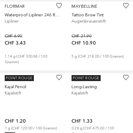
FLORMAR
MAYBELLINE
Waterproof Lipliner 246 Rosebush
Tattoo Brow Tint
Lipliner
Augenbrauenstift
CHF 6.90
CHF 21.90
CHF 3.43
CHF 10.90
1.14
g
 (
CHF 300.88
 / 
100
5
g
 (
CHF 218.00
 / 
100
Gramm
)
Gramm
)
+
1
+
5
ESSENCE
ESSENCE
POINT ROUGE
POINT ROUGE
Kajal Pencil
Long-Lasting
Kajalstift
Kajalstift
CHF 1.20
CHF 1.33
1
g
 (
CHF 120.00
 / 
100
Gramm
)
0.28
g
 (
CHF 475.00
 / 
100