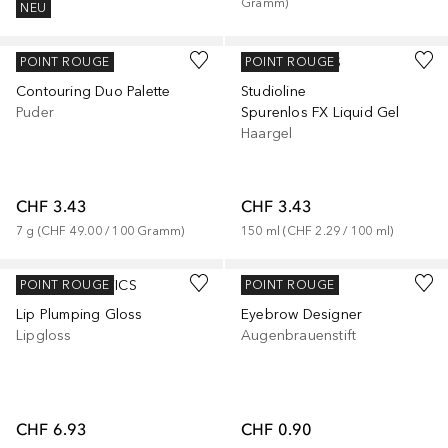
Gramm
)
NEU
ESSENCE
L’ORÉAL PARIS
POINT ROUGE
POINT ROUGE
Contouring Duo Palette
Studioline
Puder
Spurenlos FX Liquid Gel
Haargel
CHF 3.43
CHF 3.43
7
g
 (
CHF 49.00
 / 
100
Gramm
)
150
ml
 (
CHF 2.29
 / 
100
ml
)
+
3
+
5
E.L.F. COSMETICS
ESSENCE
POINT ROUGE
POINT ROUGE
Lip Plumping Gloss
Eyebrow Designer
Lipgloss
Augenbrauenstift
CHF 6.93
CHF 0.90