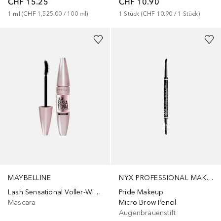
CHF 15.25
CHF 10.90
1
ml
 (
CHF 1,525.00
 / 
100
ml
)
1
Stück
 (
CHF 10.90
 / 
1
Stück
)
+
3
MAYBELLINE
NYX PROFESSIONAL MAKEUP
Lash Sensational Voller-Wimpern-Fächer
Pride Makeup
Mascara
Micro Brow Pencil
Augenbrauenstift