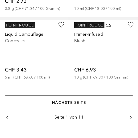
CHF 2.73
3.8
g
 (
CHF 71.84
 / 
100
Gramm
)
10
ml
 (
CHF 18.00
 / 
100
ml
)
+
4
CATRICE
E.L.F. COSMETICS
POINT ROUGE
POINT ROUGE
Liquid Camouflage
Primer-Infused
Concealer
Blush
CHF 3.43
CHF 6.93
5
ml
 (
CHF 68.60
 / 
100
ml
)
10
g
 (
CHF 69.30
 / 
100
Gramm
)
NÄCHSTE SEITE
Seite 1 von 11