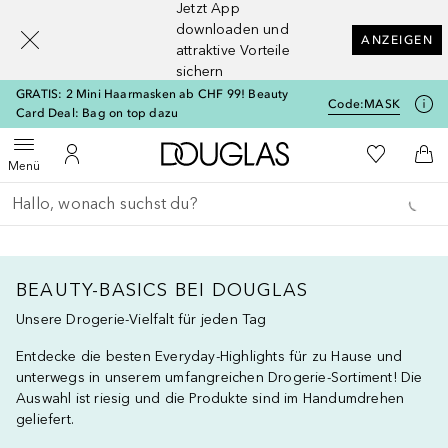
Jetzt App
[navigation.slideout.screenreader]
downloaden und
ANZEIGEN
attraktive Vorteile
sichern
GRATIS: 2 Mini Haarmasken ab CHF 99! Beauty
Code:
MASK
Card Deal: Bag on top dazu
Zur Douglas Startseite
Zu Meiner 
Menü öffnen
Zu Meinem Kundenkonto
Zum
Menü
Gehe zurück
Suche ausführen
BEAUTY-BASICS BEI DOUGLAS
Unsere Drogerie-Vielfalt für jeden Tag
Entdecke die besten Everyday-Highlights für zu Hause und
unterwegs in unserem umfangreichen Drogerie-Sortiment! Die
Auswahl ist riesig und die Produkte sind im Handumdrehen
geliefert.