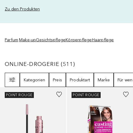
Zu den Produkten
Parfum
Make-up
Gesichtspflege
Körperpflege
Haarpflege
ONLINE-DROGERIE
511
ERGEBNISSE
ONLINE-DROGERIE
(
511
)
Filter
Kategorien
Preis
Produktart
Marke
Für wen
+
7
+
10
POINT ROUGE
POINT ROUGE