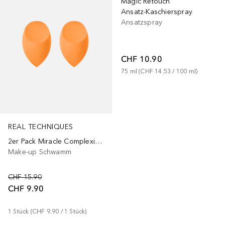
Magic Retouch
Ansatz-Kaschierspray
Ansatzspray
CHF 10.90
75
ml
 (
CHF 14.53
 / 
100
ml
)
REAL TECHNIQUES
2er Pack Miracle Complexion Sponge
Make-up Schwamm
CHF 15.90
CHF 9.90
1
Stück
 (
CHF 9.90
 / 
1
Stück
)
+
3