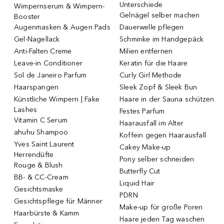
Unterschiede
Wimpernserum & Wimpern-
Gelnägel selber machen
Booster
Augenmasken & Augen Pads
Dauerwelle pflegen
Gel-Nagellack
Schminke im Handgepäck
Anti-Falten Creme
Milien entfernen
Leave-in Conditioner
Keratin für die Haare
Sol de Janeiro Parfum
Curly Girl Methode
Haarspangen
Sleek Zopf & Sleek Bun
Künstliche Wimpern | Fake
Haare in der Sauna schützen
Lashes
Festes Parfum
Vitamin C Serum
Haarausfall im Alter
ahuhu Shampoo
Koffein gegen Haarausfall
Yves Saint Laurent
Cakey Make-up
Herrendüfte
Pony selber schneiden
Rouge & Blush
Butterfly Cut
BB- & CC-Cream
Liquid Hair
Gesichtsmaske
PDRN
Gesichtspflege für Männer
Make-up für große Poren
Haarbürste & Kamm
Haare jeden Tag waschen