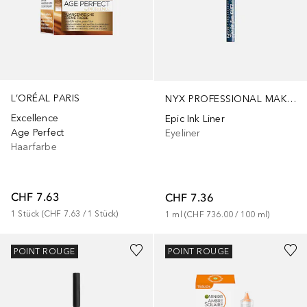
L’ORÉAL PARIS
NYX PROFESSIONAL MAKEUP
Excellence
Epic Ink Liner
Age Perfect
Eyeliner
Haarfarbe
CHF 7.63
CHF 7.36
1
Stück
 (
CHF 7.63
 / 
1
Stück
)
1
ml
 (
CHF 736.00
 / 
100
ml
)
+
10
POINT ROUGE
POINT ROUGE