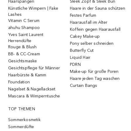
Haarspangen
Sleek Zopf & Sleek Bun
Künstliche Wimpern | Fake
Haare in der Sauna schützen
Lashes
Festes Parfum
Vitamin C Serum
Haarausfall im Alter
ahuhu Shampoo
Koffein gegen Haarausfall
Yves Saint Laurent
Cakey Make-up
Herrendüfte
Pony selber schneiden
Rouge & Blush
Butterfly Cut
BB- & CC-Cream
Liquid Hair
Gesichtsmaske
PDRN
Gesichtspflege für Männer
Make-up für große Poren
Haarbürste & Kamm
Haare jeden Tag waschen
Foundation
Curtain Bangs
Nagelset & Nagellackset
Mascara & Wimperntusche
TOP THEMEN
Sommerkosmetik
Sommerdüfte