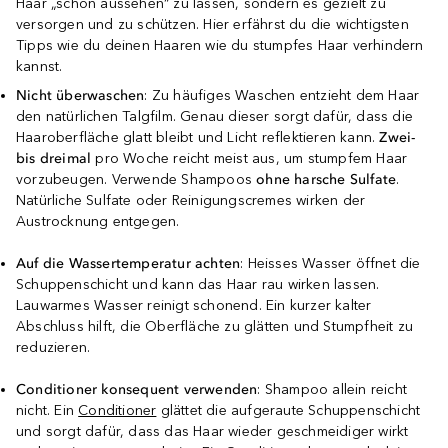
Haar „schön aussehen“ zu lassen, sondern es gezielt zu
versorgen und zu schützen. Hier erfährst du die wichtigsten
Tipps wie du deinen Haaren wie du stumpfes Haar verhindern
kannst.
Nicht überwaschen
: Zu häufiges Waschen entzieht dem Haar
den natürlichen Talgfilm. Genau dieser sorgt dafür, dass die
Haaroberfläche glatt bleibt und Licht reflektieren kann.
Zwei-
bis dreimal
pro Woche reicht meist aus, um stumpfem Haar
vorzubeugen. Verwende Shampoos
ohne harsche Sulfate
.
Natürliche Sulfate oder Reinigungscremes wirken der
Austrocknung entgegen.
Auf die Wassertemperatur achten
: Heisses Wasser öffnet die
Schuppenschicht und kann das Haar rau wirken lassen.
Lauwarmes Wasser reinigt schonend. Ein kurzer kalter
Abschluss hilft, die Oberfläche zu glätten und Stumpfheit zu
reduzieren.
Conditioner konsequent verwenden
: Shampoo allein reicht
nicht. Ein
Conditioner
glättet die aufgeraute Schuppenschicht
und sorgt dafür, dass das Haar wieder geschmeidiger wirkt