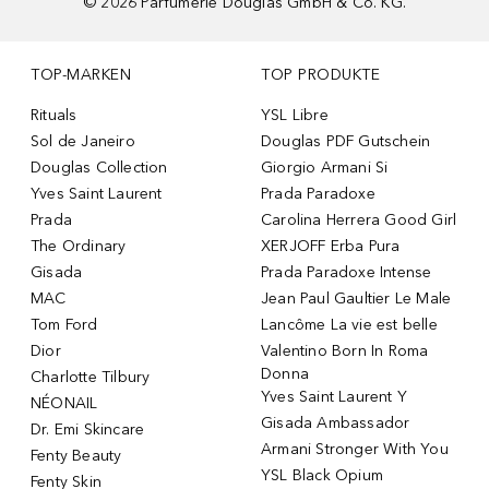
©
2026
Parfümerie Douglas GmbH & Co. KG.
TOP-MARKEN
TOP PRODUKTE
Rituals
YSL Libre
Sol de Janeiro
Douglas PDF Gutschein
Douglas Collection
Giorgio Armani Si
Yves Saint Laurent
Prada Paradoxe
Prada
Carolina Herrera Good Girl
The Ordinary
XERJOFF Erba Pura
Gisada
Prada Paradoxe Intense
MAC
Jean Paul Gaultier Le Male
Tom Ford
Lancôme La vie est belle
Dior
Valentino Born In Roma
Donna
Charlotte Tilbury
Yves Saint Laurent Y
NÉONAIL
Gisada Ambassador
Dr. Emi Skincare
Armani Stronger With You
Fenty Beauty
YSL Black Opium
Fenty Skin