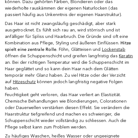
können. Dazu gehörten Färben, Blondieren oder das
wiederholte rauskämmen der eigenen Naturlocken (das
passiert häufig aus Unkenntnis der eigenen Haarstruktur).
Das Haar ist nicht zwangsläufig geschädigt, aber stark
ausgetrocknet. Es fühlt sich rau an, wird störrisch und ist
anfälliger für Spliss und Haarbruch. Die Gründe sind oft eine
Kombination aus Pflege, Styling und äußeren Einflüssen.
Hitze
spielt eine zentrale Rolle
. Föhn, Glätteisen und
Lockenstab
öffnen die Schuppenschicht und greifen langfristig das
Keratin
an. Bei der richtigen Temperatur wird die Schuppenschicht im
Haar geglättet und so kann dein Haar nach dem Glätten
temporär mehr Glanz haben. Zu viel Hitze oder der Verzicht
auf
Hitzeschutz
können jedoch langfristig negative Folgen
haben.
Feuchtigkeit geht verloren, das Haar verliert an Elastizität.
Chemische Behandlungen wie Blondierungen, Colorationen
oder Dauerwellen verstärken diesen Effekt. Sie verändern die
Haarstruktur tiefgreifend und machen es schwieriger, die
Schuppenschicht wieder vollständig zu schliessen. Auch die
Pflege selbst kann zum Problem werden.
Zu häufiges Waschen, heißes Wasser oder ungeeignete