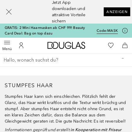
Jetzt App
[navigation.slideout.screenreader]
downloaden und
ANZEIGEN
attraktive Vorteile
sichern
GRATIS: 2 Mini Haarmasken ab CHF 99! Beauty
Code:
MASK
Card Deal: Bag on top dazu
Zur Douglas Startseite
Zu Meiner 
Menü öffnen
Zu Meinem Kundenkonto
Zum
Menü
Gehe zurück
Suche ausführen
STUMPFES HAAR
Stumpfes Haar kann sich einschleichen. Plötzlich fehlt der
Glanz, das Haar wirkt kraftlos und die Textur wirkt brüchig und
stumpf. Aber stumpfes Haar entsteht nicht ohne Grund, es ist
ein klares Zeichen dafür, dass die Balance aus dem
Gleichgewicht geraten ist. Die gute Nachricht: Es ist reversibel!
Informationen geprüft und erstellt
in Kooperation mit Friseur