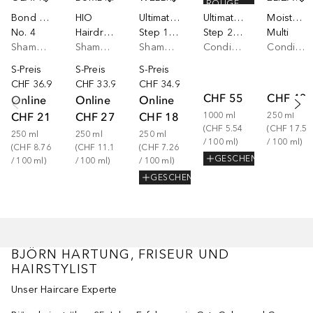
ROUGE
Bond Maintenance
HIO
Ultimate Color
Ultimate Smooth
Moisturizing
No. 4
Hairdresser's Invisible Oil Shampoo
Step 1 | Sulfatfrei, mit Glycine & B5
Step 2 | mit Squalane & Omega-9
Multi
Shampoo
Shampoo
Shampoo
Conditioner
Conditioner
S-Preis
S-Preis
S-Preis
CHF 36.90
CHF 33.90
CHF 34.90
CHF 55.42
CHF 43.
Online
Online
Online
CHF 21.90
CHF 27.90
CHF 18.15
1000
ml
250
ml
(
CHF 5.54
(
CHF 17.56
250
ml
250
ml
250
ml
/ 
100
ml
)
/ 
100
ml
)
(
CHF 8.76
(
CHF 11.16
(
CHF 7.26
GESCHENK
/ 
100
ml
)
/ 
100
ml
)
/ 
100
ml
)
GESCHENK
BJÖRN HARTUNG, FRISEUR UND
HAIRSTYLIST
Unser Haircare Experte