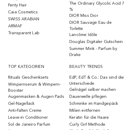
The Ordinary Glycolic Acid 7
Fenty Hair
%
Caia Cosmetics
DIOR Miss Dior
SWISS ARABIAN
DIOR Sauvage Eau de
ARMAF
Toilette
Transparent Lab
Lancôme Idôle
Douglas Digitaler Gutschein
Summer Mink - Parfum by
Drake
TOP KATEGORIEN
BEAUTY TRENDS
Rituals Geschenksets
EdP, EdT & Co.: Das sind die
Unterschiede
Wimpernserum & Wimpern-
Gelnägel selber machen
Booster
Augenmasken & Augen Pads
Dauerwelle pflegen
Gel-Nagellack
Schminke im Handgepäck
Anti-Falten Creme
Milien entfernen
Leave-in Conditioner
Keratin für die Haare
Sol de Janeiro Parfum
Curly Girl Methode