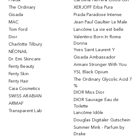
The Ordinary
XERJOFF Erba Pura
Gisada
Prada Paradoxe Intense
MAC
Jean Paul Gaultier Le Male
Tom Ford
Lancôme La vie est belle
Dior
Valentino Born In Roma
Donna
Charlotte Tilbury
Yves Saint Laurent Y
NÉONAIL
Gisada Ambassador
Dr. Emi Skincare
Armani Stronger With You
Fenty Beauty
YSL Black Opium
Fenty Skin
The Ordinary Glycolic Acid 7
Fenty Hair
%
Caia Cosmetics
DIOR Miss Dior
SWISS ARABIAN
DIOR Sauvage Eau de
ARMAF
Toilette
Transparent Lab
Lancôme Idôle
Douglas Digitaler Gutschein
Summer Mink - Parfum by
Drake