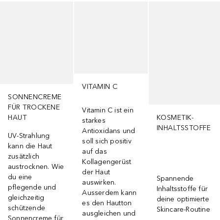
Überspringen
VITAMIN C
SONNENCREME
FÜR TROCKENE
Vitamin C ist ein
HAUT
KOSMETIK-
starkes
INHALTSSTOFFE
Antioxidans und
UV-Strahlung
soll sich positiv
kann die Haut
auf das
zusätzlich
Kollagengerüst
austrocknen. Wie
der Haut
du eine
Spannende
auswirken.
pflegende und
Inhaltsstoffe für
Ausserdem kann
gleichzeitig
deine optimierte
es den Hautton
schützende
Skincare-Routine
ausgleichen und
Sonnencreme für