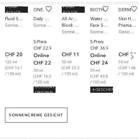
Überspringen
POINT
POINT
DADO SENS DERMACOSMETICS
ONE. TWO. FREE!
MISSHA
BIOTHERM
DERMALOGICA
ROUGE
ROUGE
Fluid Spf 30
Daily Sun Protection Fluid SPF 50
All Around Safe
Water Lover
Skin Health
Sonnencreme Körper
Sonnencreme Körper
Block Essence Sun SPF 45
Face SPF 50
Prisma Protect SPF 30
Sonnencreme Körper
Sonnencreme Körper
Gesichtscreme
S-Preis
S-Preis
CHF 22.90
CHF 36.90
CHF 20.23
CHF 11.65
CHF 84.
Online
Online
CHF 22.90
CHF 24.90
125
ml
50
ml
50
ml
(
CHF 16.18
(
CHF 23.30
(
CHF 168.0
30
ml
50
ml
/ 
100
ml
)
/ 
100
ml
)
/ 
100
ml
)
(
CHF 76.33
(
CHF 49.80
/ 
100
ml
)
/ 
100
ml
)
DOUGLAS
GESCHENK
ORIGINAL
SONNENCREME GESICHT
Überspringen