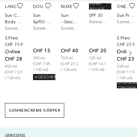
POINT
LANCASTER
DOUGLAS COLLECTION
NUXE
DADO SENS DERMACOSMETICS
ONE. TWO. FREE!
ROUGE
Sun Care
Sun
Sun
SPF 30
Sun Protection Body Fluid SPF 30
Body Velvet Milk SPF 30
Spf50 Body Mist
- Gesicht und Körper - Hoher Schutz - LSF 50
Sonnencreme Körper
Sonnencreme Körper
Sonnencreme Körper
Sonnenspray
Sonnencreme Körper
S-Preis
S-Preis
CHF 73.90
CHF 23.9
CHF 15.90
CHF 40.90
CHF 20.23
Online
Online
CHF 28.90
CHF 23.
200
ml
150
ml
125
ml
(
CHF 7.95
(
CHF 27.27
(
CHF 16.18
400
ml
200
ml
/ 
100
ml
)
/ 
100
ml
)
/ 
100
ml
)
(
CHF 7.23
(
CHF 11.95
GESCHENK
/ 
100
ml
)
/ 
100
ml
)
DOUGLA
ORIGINA
SONNENCREME KÖRPER
ÜBRIGENS