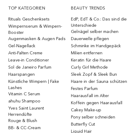
TOP KATEGORIEN
BEAUTY TRENDS
Rituals Geschenksets
EdP, EdT & Co.: Das sind die
Unterschiede
Wimpernserum & Wimpern-
Gelnägel selber machen
Booster
Augenmasken & Augen Pads
Dauerwelle pflegen
Gel-Nagellack
Schminke im Handgepäck
Anti-Falten Creme
Milien entfernen
Leave-in Conditioner
Keratin für die Haare
Sol de Janeiro Parfum
Curly Girl Methode
Haarspangen
Sleek Zopf & Sleek Bun
Künstliche Wimpern | Fake
Haare in der Sauna schützen
Lashes
Festes Parfum
Vitamin C Serum
Haarausfall im Alter
ahuhu Shampoo
Koffein gegen Haarausfall
Yves Saint Laurent
Cakey Make-up
Herrendüfte
Pony selber schneiden
Rouge & Blush
Butterfly Cut
BB- & CC-Cream
Liquid Hair