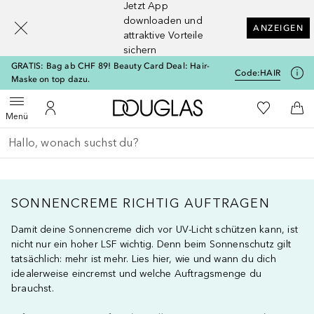
Jetzt App
[navigation.slideout.screenreader]
downloaden und
ANZEIGEN
attraktive Vorteile
sichern
GRATIS: Bag ab CHF 89! Beauty Card Deal: Hair-
Code:
HAIR
Maske on top dazu.
Zur Douglas Startseite
Zu Meiner 
Menü öffnen
Zu Meinem Kundenkonto
Zum
Menü
Gehe zurück
Suche ausführen
SONNENCREME RICHTIG AUFTRAGEN
Damit deine Sonnencreme dich vor UV-Licht schützen kann, ist
nicht nur ein hoher LSF wichtig. Denn beim Sonnenschutz gilt
tatsächlich: mehr ist mehr. Lies hier, wie und wann du dich
idealerweise eincremst und welche Auftragsmenge du
brauchst.