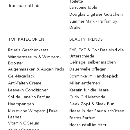
Toilette
Transparent Lab
Lancôme Idôle
Douglas Digitaler Gutschein
Summer Mink - Parfum by
Drake
TOP KATEGORIEN
BEAUTY TRENDS
Rituals Geschenksets
EdP, EdT & Co.: Das sind die
Unterschiede
Wimpernserum & Wimpern-
Gelnägel selber machen
Booster
Augenmasken & Augen Pads
Dauerwelle pflegen
Gel-Nagellack
Schminke im Handgepäck
Anti-Falten Creme
Milien entfernen
Leave-in Conditioner
Keratin für die Haare
Sol de Janeiro Parfum
Curly Girl Methode
Haarspangen
Sleek Zopf & Sleek Bun
Künstliche Wimpern | Fake
Haare in der Sauna schützen
Lashes
Festes Parfum
Vitamin C Serum
Haarausfall im Alter