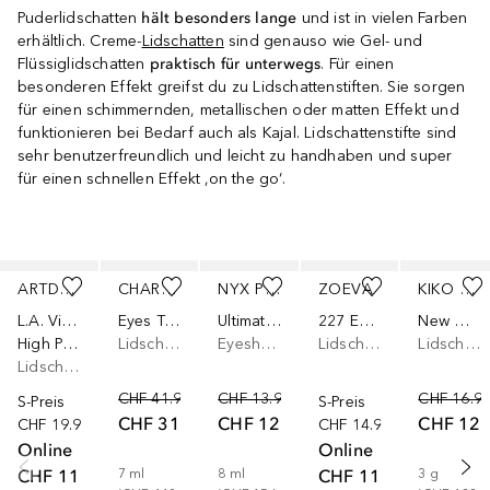
Puderlidschatten
hält besonders lange
und ist in vielen Farben
erhältlich. Creme-
Lidschatten
sind genauso wie Gel- und
Flüssiglidschatten
praktisch für unterwegs
. Für einen
besonderen Effekt greifst du zu Lidschattenstiften. Sie sorgen
für einen schimmernden, metallischen oder matten Effekt und
funktionieren bei Bedarf auch als Kajal. Lidschattenstifte sind
sehr benutzerfreundlich und leicht zu handhaben und super
für einen schnellen Effekt ‚on the go‘.
Überspringen
ARTDECO
CHARLOTTE TILBURY
NYX PROFESSIONAL MAKEUP
ZOEVA
KIKO MILANO
L.A. Vibes
Eyes To Mesmerise
Ultimate Shadow & Liner Primer
227 Eyeshadow Blender
New Water
High Performance Eyeshadow Stylo
Lidschatten
Eyeshadow Base
Lidschattenpinsel
Lidschatten
Lidschatten
CHF 41.90
CHF 13.90
CHF 16.9
S-Preis
S-Preis
CHF 31.42
CHF 12.55
CHF 12.
CHF 19.90
CHF 14.90
Online
Online
CHF 11.15
CHF 11.17
7
ml
8
ml
3
g