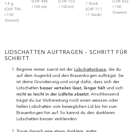
(
CHF 448.86
(
CHF 156.88
(
CHF 422.3
1.4
g
1
Stück
/ 
100
ml
)
/ 
100
ml
)
/ 
100
(
CHF 796.43
(
CHF 11.17
Gramm
)
/ 
100
/ 
1
Stück
)
Gramm
)
LIDSCHATTEN AUFTRAGEN – SCHRITT FÜR
SCHRITT
Beginne immer zuerst mit der
Lidschattenbase
, die du
auf dem Augenlid und den Brauenbogen aufträgst. Sie
ist deine Grundierung und sorgt dafür, dass sich der
Lidschatten
besser verteilen lässt, länger hält
und sich
nicht so leicht in der Lidfalte absetzt
. Anschliessend
trägst du zur Vorbereitung noch einen weissen oder
hellen Lidschatten vom beweglichen Lid bis hin zum
Brauenbogen hin auf. So kannst du den dunkleren
Lidschatten besser verblenden.
Trage danach eine etwas dunklere, matte