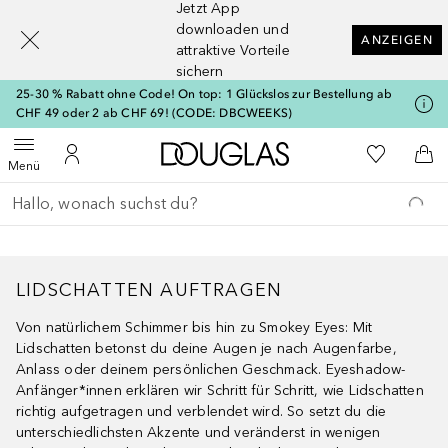
Jetzt App
[navigation.slideout.screenreader]
downloaden und
ANZEIGEN
attraktive Vorteile
sichern
25-30 % Rabatt ohne Code! On top: 1 Glückslos zur Bestellung ab
CHF 49 oder 2 ab CHF 69! (CODE: DBCWEEKS)
Zur Douglas Startseite
Zu Meiner 
Menü öffnen
Zu Meinem Kundenkonto
Zum
Menü
Gehe zurück
Suche ausführen
LIDSCHATTEN AUFTRAGEN
Von natürlichem Schimmer bis hin zu Smokey Eyes: Mit
Lidschatten betonst du deine Augen je nach Augenfarbe,
Anlass oder deinem persönlichen Geschmack. Eyeshadow-
Anfänger*innen erklären wir Schritt für Schritt, wie Lidschatten
richtig aufgetragen und verblendet wird. So setzt du die
unterschiedlichsten Akzente und veränderst in wenigen