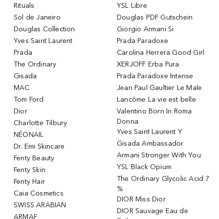
Rituals
YSL Libre
Sol de Janeiro
Douglas PDF Gutschein
Douglas Collection
Giorgio Armani Si
Yves Saint Laurent
Prada Paradoxe
Prada
Carolina Herrera Good Girl
The Ordinary
XERJOFF Erba Pura
Gisada
Prada Paradoxe Intense
MAC
Jean Paul Gaultier Le Male
Tom Ford
Lancôme La vie est belle
Dior
Valentino Born In Roma
Donna
Charlotte Tilbury
Yves Saint Laurent Y
NÉONAIL
Gisada Ambassador
Dr. Emi Skincare
Armani Stronger With You
Fenty Beauty
YSL Black Opium
Fenty Skin
The Ordinary Glycolic Acid 7
Fenty Hair
%
Caia Cosmetics
DIOR Miss Dior
SWISS ARABIAN
DIOR Sauvage Eau de
ARMAF