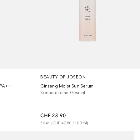
BEAUTY OF JOSEON
 PA++++
Ginseng Moist Sun Serum
Sonnencreme Gesicht
CHF 23.90
50
ml
 (
CHF 47.80
 / 
100
ml
)