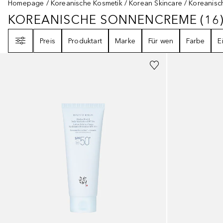
Homepage
Koreanische Kosmetik
Korean Skincare
Koreanisc
KOREANISCHE SONNENCREME
(
16
KOREANISCHE SONNENCREME
1
Filter
Preis
Produktart
Marke
Für wen
Farbe
E