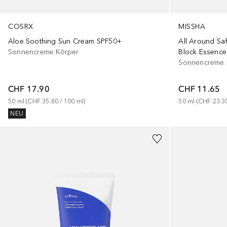
COSRX
MISSHA
Aloe Soothing Sun Cream SPF50+
All Around Sa
Sonnencreme Körper
Block Essence
Sonnencreme 
CHF 17.90
CHF 11.65
50
ml
 (
CHF 35.80
 / 
100
ml
)
50
ml
 (
CHF 23.3
NEU