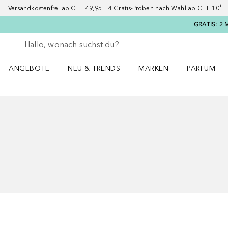
Versandkostenfrei ab CHF 49,95 4 Gratis-Proben nach Wahl ab CHF 10¹ 2
GRATIS: 2 
Gehe zurück
Suche ausführen
ANGEBOTE
NEU & TRENDS
MARKEN
PARFUM
ANGEBOTE Menü öffnen
NEU & TRENDS Menü öffnen
MARKEN Menü öffnen
Parfum Men