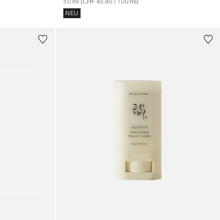
50
ml
 (
CHF 45.80
 / 
100
ml
)
NEU