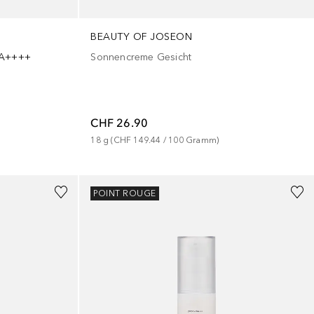
BEAUTY OF JOSEON
Sonnencreme Gesicht
 PA++++
CHF 26.90
18
g
 (
CHF 149.44
 / 
100
Gramm
)
POINT ROUGE