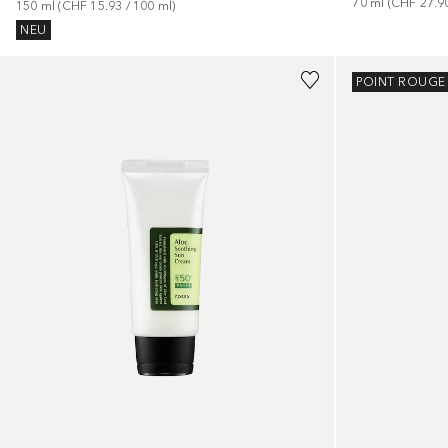
70
ml
 (
CHF 27.9
150
ml
 (
CHF 15.93
 / 
100
ml
)
NEU
POINT ROUGE