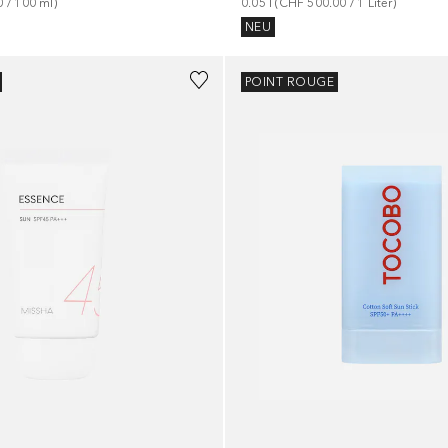
0
 / 
100
ml
)
0.05
l
 (
CHF 500.00
 / 
1
Liter
)
NEU
POINT ROUGE