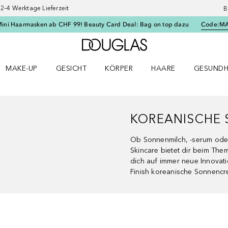
–4 Werktage Lieferzeit
B
Mini Haarmasken ab CHF 99! Beauty Card Deal: Bag on top dazu
Code:
M
Zur Douglas Startseite
MAKE-UP
GESICHT
KÖRPER
HAARE
GESUNDH
ü öffnen
Make-up Menü öffnen
Gesicht Menü öffnen
Körper Menü öffnen
Haare Menü öffnen
Gesundhei
KOREANISCHE
Ob Sonnenmilch, -serum oder 
Skincare bietet dir beim Th
dich auf immer neue Innovati
Finish koreanische Sonnencr