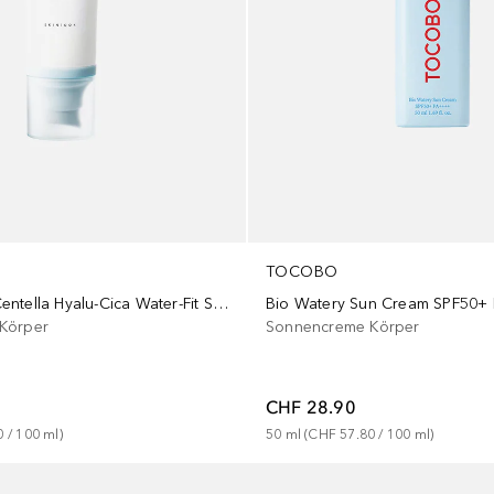
TOCOBO
Bio Watery Sun Cream SPF50+
Madagascar Centella Hyalu-Cica Water-Fit Sun Serum
Sonnencreme Körper
Körper
CHF 28.90
50
ml
 (
CHF 57.80
 / 
100
ml
)
0
 / 
100
ml
)