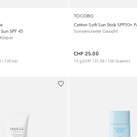
TOCOBO
fe
Cotton Soft Sun Stick SPF50+
 Sun SPF 45
Sonnencreme Gesicht
Körper
CHF 25.00
0
 / 
100
ml
)
19
g
 (
CHF 131.58
 / 
100
Gramm
)