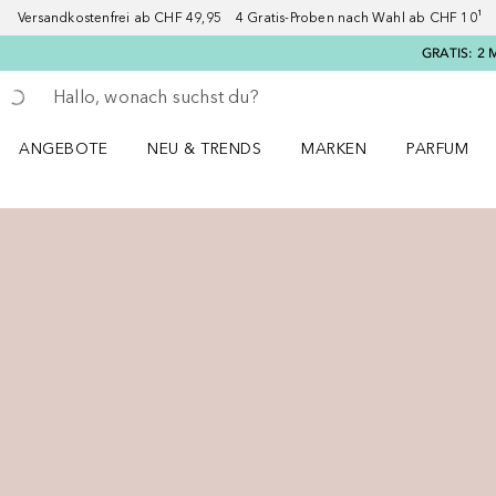
Versandkostenfrei ab CHF 49,95 4 Gratis-Proben nach Wahl ab CHF 10¹ 2
GRATIS: 2 
Gehe zurück
Suche ausführen
ANGEBOTE
NEU & TRENDS
MARKEN
PARFUM
ANGEBOTE Menü öffnen
NEU & TRENDS Menü öffnen
MARKEN Menü öffnen
Parfum Men