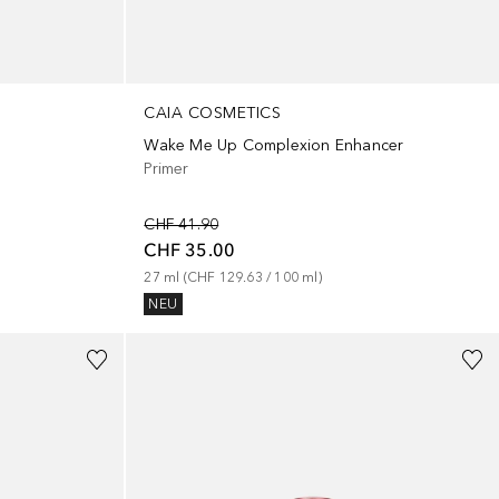
CAIA COSMETICS
Wake Me Up Complexion Enhancer
Primer
CHF 41.90
CHF 35.00
27
ml
 (
CHF 129.63
 / 
100
ml
)
NEU
+
3