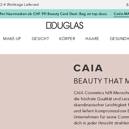
–4 Werktage Lieferzeit
B
Mini Haarmasken ab CHF 99! Beauty Card Deal: Bag on top dazu
Code:
M
Zur Douglas Startseite
MAKE-UP
GESICHT
KÖRPER
HAARE
GESUNDH
ü öffnen
Make-up Menü öffnen
Gesicht Menü öffnen
Körper Menü öffnen
Haare Menü öffnen
Gesundhei
BEAUTY THAT 
CAIA Cosmetics hilft Mensch
die höchste Qualität und Leis
skandinavischer Leichtigkeit
und liefern kompromisslose 
Unternehmen für seine Commu
dich in jeder Hinsicht strahlen