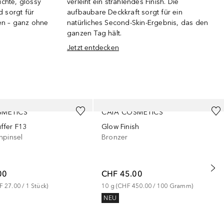
ichte, glossy
verleiht ein strahlendes Finish. Die
d sorgt für
aufbaubare Deckkraft sorgt für ein
en – ganz ohne
natürliches Second-Skin-Ergebnis, das den
ganzen Tag hält.
Jetzt entdecken
SMETICS
CAIA COSMETICS
ffer F13
Glow Finish
npinsel
Bronzer
00
CHF 45.00
F 27.00
 / 
1
Stück
)
10
g
 (
CHF 450.00
 / 
100
Gramm
)
NEU