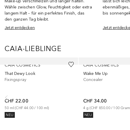
Make-up verschmelzen und länger halten.
lässt sich lei
Wähle zwischen Glow, Feuchtigkeit oder extra
ebenmäßiges, s
langem Halt – für ein perfektes Finish, das
bis sonnengek
den ganzen Tag bleibt.
Jetzt entdecken
Jetzt entdeck
CAIA-LIEBLINGE
Überspringen
CAIA COSMETICS
CAIA COSMETICS
That Dewy Look
Wake Me Up
Fixingspray
Concealer
CHF 22.00
CHF 34.00
50
ml
 (
CHF 44.00
 / 
100
ml
)
4
g
 (
CHF 850.00
 / 
100
Gra
NEU
NEU