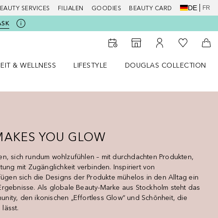
DE
FR
EAUTY SERVICES
FILIALEN
GOODIES
BEAUTY CARD
ASK
Zu Meiner 
Zum Storefinder
Zu Meinem Kunde
Zum
EIT & WELLNESS
LIFESTYLE
DOUGLAS COLLECTION
t & Wellness Menü öffnen
LIFESTYLE Menü öffnen
Douglas Collection Menü öf
MAKES YOU GLOW
en, sich rundum wohlzufühlen – mit durchdachten Produkten,
tung mit Zugänglichkeit verbinden. Inspiriert von
 fügen sich die Designs der Produkte mühelos in den Alltag ein
Ergebnisse. Als globale Beauty-Marke aus Stockholm steht das
nity, den ikonischen „Effortless Glow“ und Schönheit, die
 lässt.