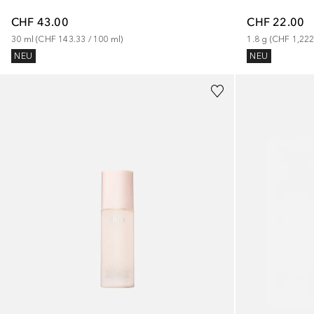
CHF 43.00
CHF 22.00
30
ml
 (
CHF 143.33
 / 
100
ml
)
1.8
g
 (
CHF 1,222
NEU
NEU
+
3