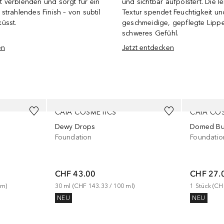
cht verblenden und sorgt für ein
und sichtbar aufpolstert. Die le
trahlendes Finish – von subtil
Textur spendet Feuchtigkeit un
üsst.
geschmeidige, gepflegte Lipp
schweres Gefühl.
en
Jetzt entdecken
CAIA COSMETICS
CAIA CO
Dewy Drops
Domed Bu
Foundation
Foundatio
CHF 43.00
CHF 27.
mm
)
30
ml
 (
CHF 143.33
 / 
100
ml
)
1
Stück
 (
CH
NEU
NEU