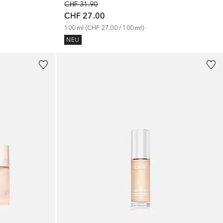
CHF 31.90
CHF 27.00
100
ml
 (
CHF 27.00
 / 
100
ml
)
NEU