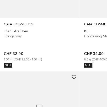
CAIA COSMETICS
CAIA COSME
That Extra Hour
BB
Fixingspray
Contouring St
CHF 32.00
CHF 34.00
100
ml
 (
CHF 32.00
 / 
100
ml
)
8.5
g
 (
CHF 400.
NEU
NEU
+
16