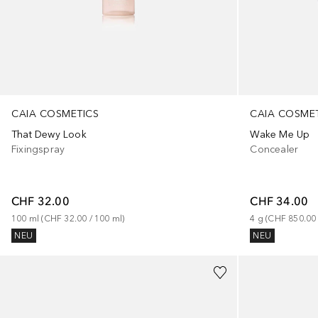
CAIA COSMETICS
CAIA COSME
That Dewy Look
Wake Me Up
Fixingspray
Concealer
CHF 32.00
CHF 34.00
100
ml
 (
CHF 32.00
 / 
100
ml
)
4
g
 (
CHF 850.00
NEU
NEU
+
15
+
11