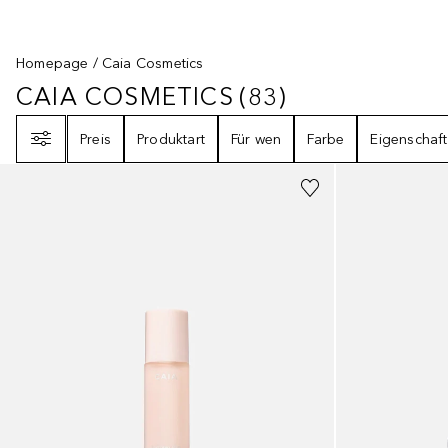
Homepage
Caia Cosmetics
CAIA COSMETICS
(
83
)
CAIA COSMETICS
83
ERGEBNISSE
Filter
Preis
Produktart
Für wen
Farbe
Eigenschaft