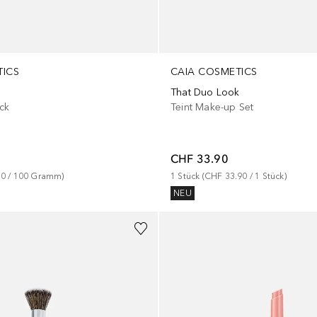
TICS
CAIA COSMETICS
That Duo Look
ick
Teint Make-up Set
CHF 33.90
00
 / 
100
Gramm
)
1
Stück
 (
CHF 33.90
 / 
1
Stück
)
NEU
+
3