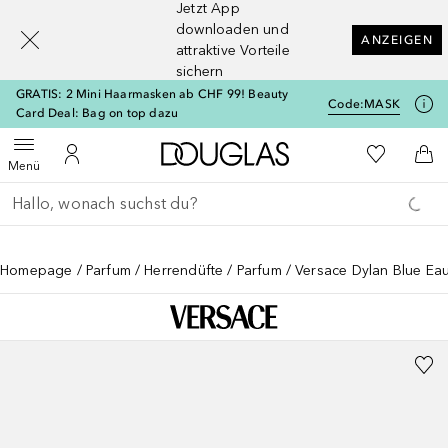
Jetzt App
[navigation.slideout.screenreader]
downloaden und
ANZEIGEN
attraktive Vorteile
sichern
GRATIS: 2 Mini Haarmasken ab CHF 99! Beauty
Code:
MASK
Card Deal: Bag on top dazu
Zur Douglas Startseite
Zu Meiner 
Menü öffnen
Zu Meinem Kundenkonto
Zum
Menü
Gehe zurück
Suche ausführen
Homepage
Parfum
Herrendüfte
Parfum
Versace Dylan Blue Eau