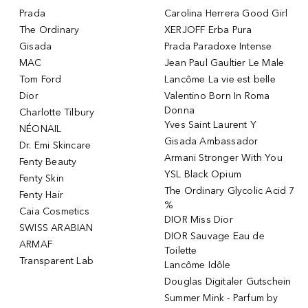
Prada
Carolina Herrera Good Girl
The Ordinary
XERJOFF Erba Pura
Gisada
Prada Paradoxe Intense
MAC
Jean Paul Gaultier Le Male
Tom Ford
Lancôme La vie est belle
Dior
Valentino Born In Roma
Donna
Charlotte Tilbury
Yves Saint Laurent Y
NÉONAIL
Gisada Ambassador
Dr. Emi Skincare
Armani Stronger With You
Fenty Beauty
YSL Black Opium
Fenty Skin
The Ordinary Glycolic Acid 7
Fenty Hair
%
Caia Cosmetics
DIOR Miss Dior
SWISS ARABIAN
DIOR Sauvage Eau de
ARMAF
Toilette
Transparent Lab
Lancôme Idôle
Douglas Digitaler Gutschein
Summer Mink - Parfum by