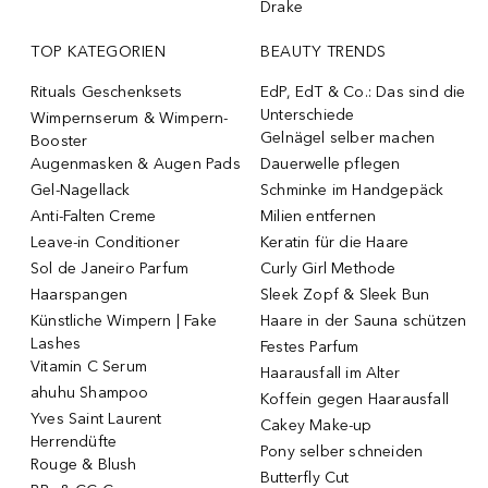
Drake
TOP KATEGORIEN
BEAUTY TRENDS
Rituals Geschenksets
EdP, EdT & Co.: Das sind die
Unterschiede
Wimpernserum & Wimpern-
Gelnägel selber machen
Booster
Augenmasken & Augen Pads
Dauerwelle pflegen
Gel-Nagellack
Schminke im Handgepäck
Anti-Falten Creme
Milien entfernen
Leave-in Conditioner
Keratin für die Haare
Sol de Janeiro Parfum
Curly Girl Methode
Haarspangen
Sleek Zopf & Sleek Bun
Künstliche Wimpern | Fake
Haare in der Sauna schützen
Lashes
Festes Parfum
Vitamin C Serum
Haarausfall im Alter
ahuhu Shampoo
Koffein gegen Haarausfall
Yves Saint Laurent
Cakey Make-up
Herrendüfte
Pony selber schneiden
Rouge & Blush
Butterfly Cut