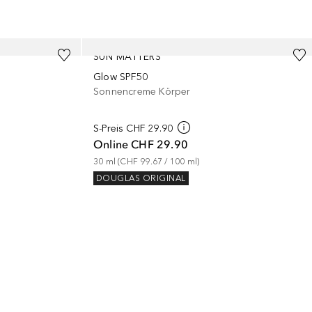
SUN MATTERS
Glow SPF50
Sonnencreme Körper
S-Preis
CHF 29.90
Online
CHF 29.90
30
ml
 (
CHF 99.67
 / 
100
ml
)
DOUGLAS ORIGINAL