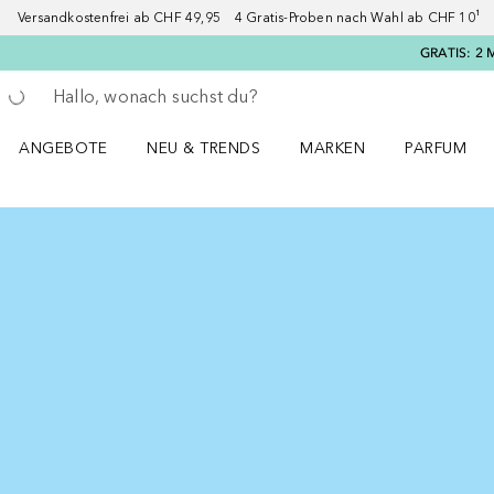
Versandkostenfrei ab CHF 49,95 4 Gratis-Proben nach Wahl ab CHF 10¹ 2
GRATIS: 2 
Gehe zurück
Suche ausführen
ANGEBOTE
NEU & TRENDS
MARKEN
PARFUM
ANGEBOTE Menü öffnen
NEU & TRENDS Menü öffnen
MARKEN Menü öffnen
Parfum Men