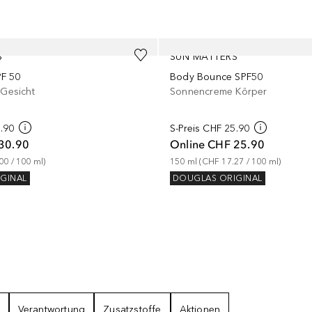
S
SUN MATTERS
PF 50
Body Bounce SPF50
Gesicht
Sonnencreme Körper
.90
S-Preis
CHF 25.90
30.90
Online
CHF 25.90
00
 / 
100
ml
)
150
ml
 (
CHF 17.27
 / 
100
ml
)
GINAL
DOUGLAS ORIGINAL
Verantwortung
Zusatzstoffe
Aktionen