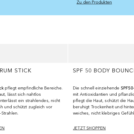
Zu den Produkten
ERUM STICK
SPF 50 BODY BOUNC
ck
pflegt empfindliche Bereiche.
Die schnell einziehende
SPF50‑
ut, lässt sich nahtlos
mit Antioxidantien und pflanzl
nterlässt ein strahlendes, nicht
pflegt die Haut, schützt die Ha
sh und schützt zugleich vor
beruhigt Trockenheit und hinter
Strahlen.
weiches, nicht klebriges Gefühl
EN
JETZT SHOPPEN