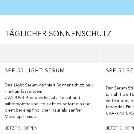
TÄGLICHER SONNENSCHUTZ
Überspringen
SPF 50 LIGHT SERUM
SPF 50 S
Das
Light Serum
definiert Sonnenschutz neu
Der
Serum Sti
– mit umfassendem
Er nährt die Ha
UVA‑/UVB‑Breitbandschutz. Leicht und
verblenden, hi
mikrobiomfreundlich zieht es sofort ein und
fettendes Fini
dient bei empfindlicher Haut als sanfter
UVA- und UVB-
Make‑up‑Primer.
JETZT SHOPPEN
JETZT SHOPP