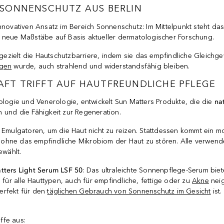
 SONNENSCHUTZ AUS BERLIN
nnovativen Ansatz im Bereich Sonnenschutz: Im Mittelpunkt steht das 
 neue Maßstäbe auf Basis aktueller dermatologischer Forschung.
gezielt die Hautschutzbarriere, indem sie das empfindliche Gleich
agen
wurde, auch strahlend und widerstandsfähig bleiben.
FT TRIFFT AUF HAUTFREUNDLICHE PFLEGE
ologie und Venerologie, entwickelt Sun Matters Produkte, die die
na
 und die Fähigkeit zur Regeneration.
nd Emulgatoren, um die Haut nicht zu reizen. Stattdessen kommt ein
ng, ohne das empfindliche Mikrobiom der Haut zu stören. Alle verwe
ewählt.
tters Light Serum LSF 50
: Das ultraleichte Sonnenpflege-Serum biete
al für alle Hauttypen, auch für empfindliche, fettige oder zu
Akne
neig
erfekt für den
täglichen Gebrauch von Sonnenschutz im Gesicht
ist
ffe aus: