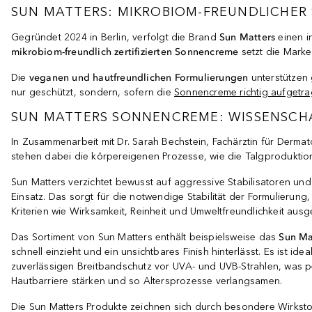
SUN MATTERS: MIKROBIOM-FREUNDLICHER
Gegründet 2024 in Berlin, verfolgt die Brand
Sun Matters
einen i
mikrobiom-freundlich zertifizierten Sonnencreme
setzt die Marke
Die
veganen und hautfreundlichen Formulierungen
unterstützen 
nur geschützt, sondern, sofern die
Sonnencreme richtig aufgetr
SUN MATTERS SONNENCREME: WISSENSCHA
In Zusammenarbeit mit Dr. Sarah Bechstein, Fachärztin für Dermat
stehen dabei die körpereigenen Prozesse, wie die Talgproduktion
Sun Matters verzichtet bewusst auf aggressive Stabilisatoren u
Einsatz. Das sorgt für die notwendige Stabilität der Formulieru
Kriterien wie Wirksamkeit, Reinheit und Umweltfreundlichkeit ausg
Das Sortiment von Sun Matters enthält beispielsweise das
Sun Ma
schnell einzieht und ein unsichtbares Finish hinterlässt. Es ist ide
zuverlässigen Breitbandschutz vor UVA- und UVB-Strahlen, was p
Hautbarriere stärken und so Altersprozesse verlangsamen.
Die Sun Matters Produkte zeichnen sich durch besondere Wirksto