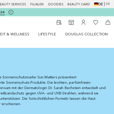
DE
FR
EAUTY SERVICES
FILIALEN
GOODIES
BEAUTY CARD
ASK
Zu Meiner 
Zum Storefinder
Zu Meinem Kunde
Zum
EIT & WELLNESS
LIFESTYLE
DOUGLAS COLLECTION
t & Wellness Menü öffnen
LIFESTYLE Menü öffnen
Douglas Collection Menü öf
te Sonnenschutzmarke Sun Matters präsentiert
erte Sonnenschutz-Produkte. Die leichten, parfümfreien
nsam mit der Dermatologin Dr. Sarah Bechstein entwickelt und
Breitbandschutz gegen UVA- und UVB-Strahlen, während sie
unterstützen. Die fortschrittlichen Formeln lassen die Haut
r erscheinen.