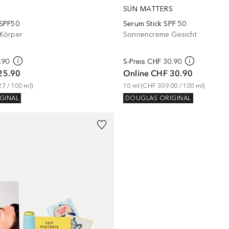
S
SUN MATTERS
SPF50
Serum Stick SPF 50
Körper
Sonnencreme Gesicht
.90
S-Preis
CHF 30.90
25.90
Online
CHF 30.90
27
 / 
100
ml
)
10
ml
 (
CHF 309.00
 / 
100
ml
)
GINAL
DOUGLAS ORIGINAL