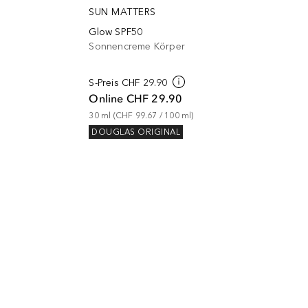
SUN MATTERS
Glow SPF50
Sonnencreme Körper
S-Preis
CHF 29.90
Online
CHF 29.90
30
ml
 (
CHF 99.67
 / 
100
ml
)
DOUGLAS ORIGINAL