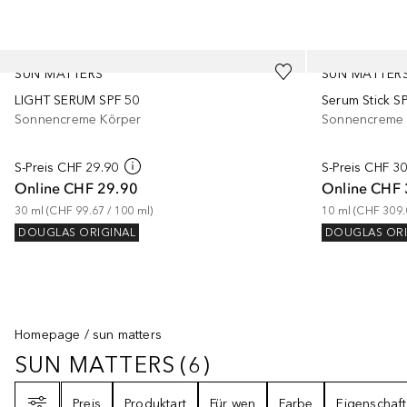
Überspringen
SUN MATTERS
SUN MATTER
LIGHT SERUM SPF 50
Serum Stick S
Sonnencreme Körper
Sonnencreme 
S-Preis
CHF 29.90
S-Preis
CHF 30
Online
CHF 29.90
Online
CHF 
30
ml
 (
CHF 99.67
 / 
100
ml
)
10
ml
 (
CHF 309.
DOUGLAS ORIGINAL
DOUGLAS ORI
Homepage
sun matters
SUN MATTERS
(
6
)
SUN MATTERS
6
ERGEBNISSE
Filter
Preis
Produktart
Für wen
Farbe
Eigenschaft