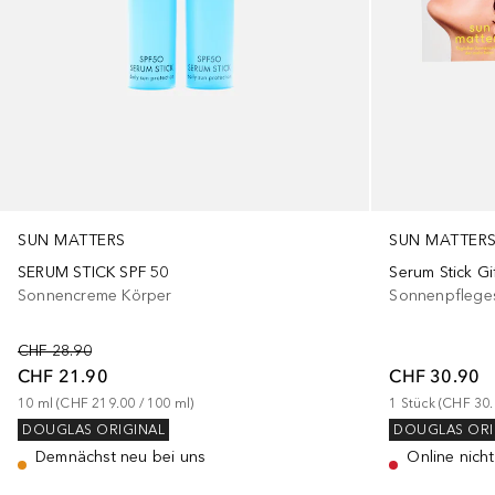
SUN MATTERS
SUN MATTER
SERUM STICK SPF 50
Serum Stick Gi
Sonnencreme Körper
Sonnenpflege
CHF 28.90
CHF 21.90
CHF 30.90
10
ml
 (
CHF 219.00
 / 
100
ml
)
1
Stück
 (
CHF 30.
DOUGLAS ORIGINAL
DOUGLAS ORI
Demnächst neu bei uns
Online nicht