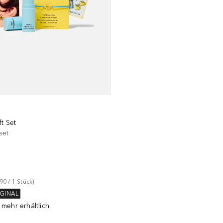
S
ft Set
set
90
 / 
1
Stück
)
GINAL
 mehr erhältlich