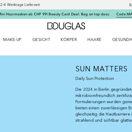
–4 Werktage Lieferzeit
B
Mini Haarmasken ab CHF 99! Beauty Card Deal: Bag on top dazu
Code:
M
Zur Douglas Startseite
MAKE-UP
GESICHT
KÖRPER
HAARE
GESUNDH
ü öffnen
Make-up Menü öffnen
Gesicht Menü öffnen
Körper Menü öffnen
Haare Menü öffnen
Gesundhei
SUN MATTERS
Daily Sun Protection
Die 2024 in Berlin gegründe
mikrobiomfreundlich zertifizi
Formulierungen wurden gemei
bieten einen zuverlässigen 
gleichzeitig die Hautbarriere 
strahlend und sichtbar glatte