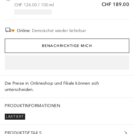
CHF 189.00
CHF 126.00
 / 
100
ml
Online
:
Demnächst wieder lieferbar
BENACHRICHTIGE MICH
IN DEN WARENKORB
Die Preise in Onlineshop und Filiale können sich
unterscheiden.
PRODUKTINFORMATIONEN
LIMITIERT
PRODUKTDETAILS