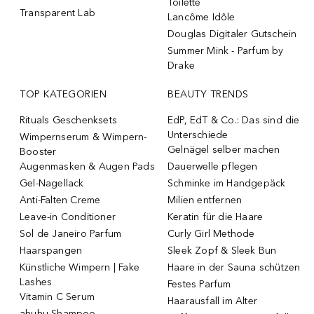
Toilette
Transparent Lab
Lancôme Idôle
Douglas Digitaler Gutschein
Summer Mink - Parfum by
Drake
TOP KATEGORIEN
BEAUTY TRENDS
Rituals Geschenksets
EdP, EdT & Co.: Das sind die
Unterschiede
Wimpernserum & Wimpern-
Gelnägel selber machen
Booster
Augenmasken & Augen Pads
Dauerwelle pflegen
Gel-Nagellack
Schminke im Handgepäck
Anti-Falten Creme
Milien entfernen
Leave-in Conditioner
Keratin für die Haare
Sol de Janeiro Parfum
Curly Girl Methode
Haarspangen
Sleek Zopf & Sleek Bun
Künstliche Wimpern | Fake
Haare in der Sauna schützen
Lashes
Festes Parfum
Vitamin C Serum
Haarausfall im Alter
ahuhu Shampoo