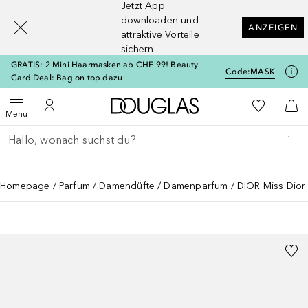
Jetzt App
[navigation.slideout.screenreader]
downloaden und
ANZEIGEN
attraktive Vorteile
sichern
GRATIS: 2 Mini Haarmasken ab CHF 99! Beauty
Code:
MASK
Card Deal: Bag on top dazu
Zur Douglas Startseite
Zu Meiner 
Menü öffnen
Zu Meinem Kundenkonto
Zum
Menü
Gehe zurück
Suche ausführen
Homepage
Parfum
Damendüfte
Damenparfum
DIOR Miss Dior