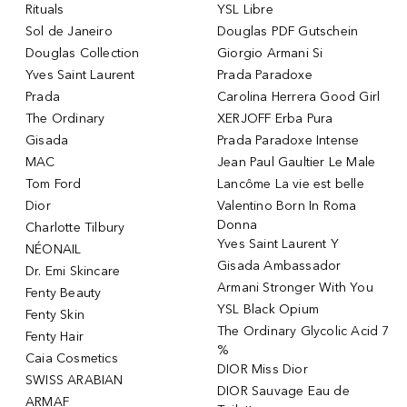
Rituals
YSL Libre
Sol de Janeiro
Douglas PDF Gutschein
Douglas Collection
Giorgio Armani Si
Yves Saint Laurent
Prada Paradoxe
Prada
Carolina Herrera Good Girl
The Ordinary
XERJOFF Erba Pura
Gisada
Prada Paradoxe Intense
MAC
Jean Paul Gaultier Le Male
Tom Ford
Lancôme La vie est belle
Dior
Valentino Born In Roma
Donna
Charlotte Tilbury
Yves Saint Laurent Y
NÉONAIL
Gisada Ambassador
Dr. Emi Skincare
Armani Stronger With You
Fenty Beauty
YSL Black Opium
Fenty Skin
The Ordinary Glycolic Acid 7
Fenty Hair
%
Caia Cosmetics
DIOR Miss Dior
SWISS ARABIAN
DIOR Sauvage Eau de
ARMAF