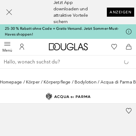
Jetzt App
[navigation.slideout.screenreader]
downloaden und
ANZEIGEN
attraktive Vorteile
sichern
25-30 % Rabatt ohne Code + Gratis-Versand. Jetzt Sommer-Must-
Haves shoppen!
Zur Douglas Startseite
Zu Meiner 
Menü öffnen
Zu Meinem Kundenkonto
Zum
Menü
Gehe zurück
Suche ausführen
Homepage
Körper
Körperpflege
Bodylotion
Acqua di Parma B