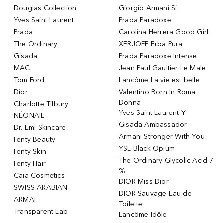
Douglas Collection
Giorgio Armani Si
Yves Saint Laurent
Prada Paradoxe
Prada
Carolina Herrera Good Girl
The Ordinary
XERJOFF Erba Pura
Gisada
Prada Paradoxe Intense
MAC
Jean Paul Gaultier Le Male
Tom Ford
Lancôme La vie est belle
Dior
Valentino Born In Roma
Donna
Charlotte Tilbury
Yves Saint Laurent Y
NÉONAIL
Gisada Ambassador
Dr. Emi Skincare
Armani Stronger With You
Fenty Beauty
YSL Black Opium
Fenty Skin
The Ordinary Glycolic Acid 7
Fenty Hair
%
Caia Cosmetics
DIOR Miss Dior
SWISS ARABIAN
DIOR Sauvage Eau de
ARMAF
Toilette
Transparent Lab
Lancôme Idôle