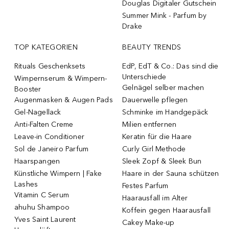
Douglas Digitaler Gutschein
Summer Mink - Parfum by
Drake
TOP KATEGORIEN
BEAUTY TRENDS
Rituals Geschenksets
EdP, EdT & Co.: Das sind die
Unterschiede
Wimpernserum & Wimpern-
Gelnägel selber machen
Booster
Augenmasken & Augen Pads
Dauerwelle pflegen
Gel-Nagellack
Schminke im Handgepäck
Anti-Falten Creme
Milien entfernen
Leave-in Conditioner
Keratin für die Haare
Sol de Janeiro Parfum
Curly Girl Methode
Haarspangen
Sleek Zopf & Sleek Bun
Künstliche Wimpern | Fake
Haare in der Sauna schützen
Lashes
Festes Parfum
Vitamin C Serum
Haarausfall im Alter
ahuhu Shampoo
Koffein gegen Haarausfall
Yves Saint Laurent
Cakey Make-up