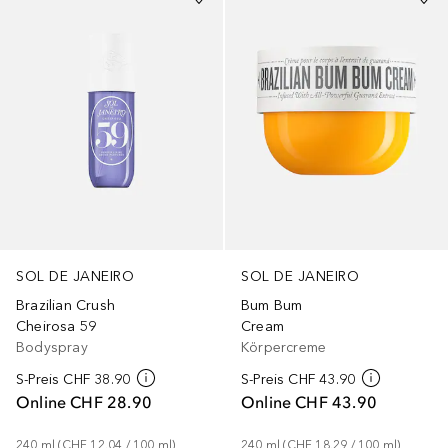
SOL DE JANEIRO
SOL DE JANEIRO
Brazilian Crush
Bum Bum
Cheirosa 59
Cream
Bodyspray
Körpercreme
S-Preis
CHF 38.90
S-Preis
CHF 43.90
Online
CHF 28.90
Online
CHF 43.90
240
ml
 (
CHF 12.04
 / 
100
ml
)
240
ml
 (
CHF 18.29
 / 
100
ml
)