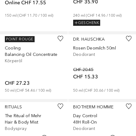
CHF 35.90
Online
CHF 17.55
150
ml
 (
CHF 11.70
 / 
100
ml
)
240
ml
 (
CHF 14.96
 / 
100
ml
)
GESCHENK
Gesponsert
Gesponsert
AVEDA
DR. HAUSCHKA
POINT ROUGE
Cooling
Rosen Deomilch 50ml
Balancing Oil Concentrate
Deodorant
Körperöl
CHF 20.45
CHF 15.33
CHF 27.23
50
ml
 (
CHF 54.46
 / 
100
ml
)
50
ml
 (
CHF 30.66
 / 
100
ml
)
RITUALS
BIOTHERM HOMME
The Ritual of Mehr
Day Control
Hair & Body Mist
48H Roll-On
Bodyspray
Deodorant