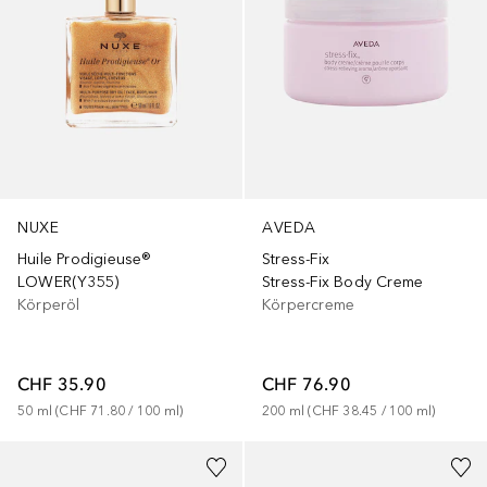
NUXE
AVEDA
Huile Prodigieuse®
Stress-Fix
LOWER(Y355)
Stress-Fix Body Creme
Körperöl
Körpercreme
CHF 35.90
CHF 76.90
50
ml
 (
CHF 71.80
 / 
100
ml
)
200
ml
 (
CHF 38.45
 / 
100
ml
)