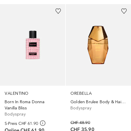
VALENTINO
OREBELLA
Born In Roma Donna
Golden Brulee Body & Hair Perfume Mist
Vanilla Bliss
Bodyspray
Bodyspray
CHF 48.90
S-Preis
CHF 61.90
CHF 35.90
Online
CHF 61.90