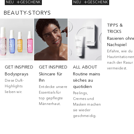
NEU
GESCHENK
NEU
GESCHENK
BEAUTY-STORYS
Überspringen
TIPPS &
TRICKS
Rasieren ohn
Nachspiel
Erfahre, wie du
Hautirritatione
nach der Rasur
GET INSPIRED
GET INSPIRED
ALL ABOUT
vermeidest.
Bodysprays
Skincare für
Routine mains
Ihn
sèches au
Diese Duft-
Highlights
quotidien
Entdecke unsere
lieben wir.
Essentials für
Peelings,
top gepflegte
Cremes und
Männerhaut.
Masken machen
sie wieder
geschmeidig.