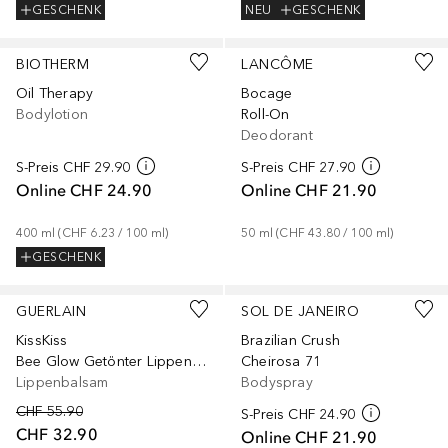
GESCHENK
NEU
GESCHENK
BIOTHERM
LANCÔME
Oil Therapy
Bocage
Bodylotion
Roll-On
Deodorant
S-Preis
CHF 29.90
S-Preis
CHF 27.90
Online
CHF 24.90
Online
CHF 21.90
400
ml
 (
CHF 6.23
 / 
100
ml
)
50
ml
 (
CHF 43.80
 / 
100
ml
)
GESCHENK
+
5
GUERLAIN
SOL DE JANEIRO
KissKiss
Brazilian Crush
Bee Glow Getönter Lippenbalsam
Cheirosa 71
Lippenbalsam
Bodyspray
CHF 55.90
S-Preis
CHF 24.90
CHF 32.90
Online
CHF 21.90