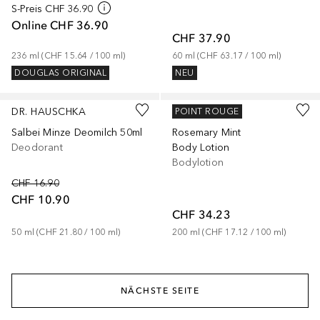
S-Preis
CHF 36.90
Online
CHF 36.90
CHF 37.90
236
ml
 (
CHF 15.64
 / 
100
ml
)
60
ml
 (
CHF 63.17
 / 
100
ml
)
DOUGLAS ORIGINAL
NEU
Gesponsert
Gesponsert
DR. HAUSCHKA
AVEDA
POINT ROUGE
Salbei Minze Deomilch 50ml
Rosemary Mint
Deodorant
Body Lotion
Bodylotion
CHF 16.90
CHF 10.90
CHF 34.23
50
ml
 (
CHF 21.80
 / 
100
ml
)
200
ml
 (
CHF 17.12
 / 
100
ml
)
NÄCHSTE SEITE