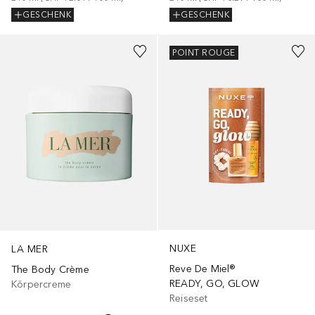
GESCHENK
GESCHENK
Gesponsert
Gesponsert
POINT ROUGE
NUXE
LA MER
Reve De Miel®
The Body Crème
READY, GO, GLOW
Körpercreme
Reiseset