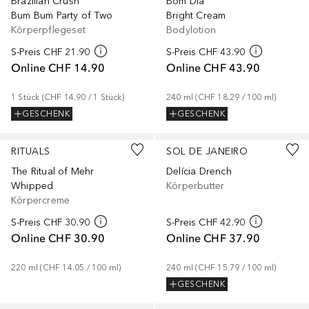
Brazilian Crush
Bom Dia
Bum Bum Party of Two
Bright Cream
Körperpflegeset
Bodylotion
S-Preis
CHF 21.90
S-Preis
CHF 43.90
Online
CHF 14.90
Online
CHF 43.90
1
Stück
 (
CHF 14.90
 / 
1
Stück
)
240
ml
 (
CHF 18.29
 / 
100
ml
)
GESCHENK
GESCHENK
RITUALS
SOL DE JANEIRO
The Ritual of Mehr
Delícia Drench
Whipped
Körperbutter
Körpercreme
S-Preis
CHF 30.90
S-Preis
CHF 42.90
Online
CHF 30.90
Online
CHF 37.90
220
ml
 (
CHF 14.05
 / 
100
ml
)
240
ml
 (
CHF 15.79
 / 
100
ml
)
GESCHENK