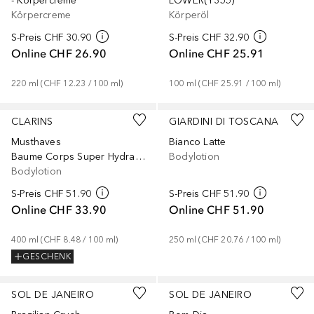
- Körpercreme
LOWER(Y355)
Körpercreme
Körperöl
S-Preis
CHF 30.90
S-Preis
CHF 32.90
Online
CHF 26.90
Online
CHF 25.91
220
ml
 (
CHF 12.23
 / 
100
ml
)
100
ml
 (
CHF 25.91
 / 
100
ml
)
CLARINS
GIARDINI DI TOSCANA
Musthaves
Bianco Latte
Baume Corps Super Hydratant XL
Bodylotion
Bodylotion
S-Preis
CHF 51.90
S-Preis
CHF 51.90
Online
CHF 33.90
Online
CHF 51.90
400
ml
 (
CHF 8.48
 / 
100
ml
)
250
ml
 (
CHF 20.76
 / 
100
ml
)
GESCHENK
SOL DE JANEIRO
SOL DE JANEIRO