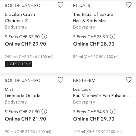
SOL DE JANEIRO
RITUALS
Brazilian Crush
The Ritual of Sakura
Cheirosa 91
Hair & Body Mist
Bodyspray
Bodyspray
S-Preis
CHF 32.90
S-Preis
CHF 28.90
Online
CHF 29.90
Online
CHF 28.90
240
ml
 (
CHF 12.46
 / 
100
ml
)
50
ml
 (
CHF 57.80
 / 
100
ml
)
GESCHENK
SOL DE JANEIRO
BIOTHERM
Mist
Les Eaux
Limonada Gelada
Eau Vitaminée Eau Pulsation Berry
Bodyspray
Bodyspray
S-Preis
CHF 21.90
S-Preis
CHF 54.90
Online
CHF 21.90
Online
CHF 29.90
90
ml
 (
CHF 24.33
 / 
100
ml
)
100
ml
 (
CHF 29.90
 / 
100
ml
)