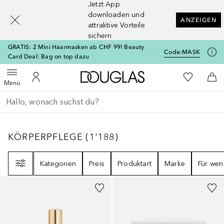
Jetzt App
[navigation.slideout.screenreader]
downloaden und
ANZEIGEN
attraktive Vorteile
sichern
GRATIS: 2 Mini Haarmasken ab CHF 99! Beauty
Code:
MASK
Card Deal: Bag on top dazu
Zur Douglas Startseite
Zu Meiner 
Menü öffnen
Zu Meinem Kundenkonto
Zum
Menü
Gehe zurück
Suche ausführen
KÖRPERPFLEGE
1188
ERGEBNISSE
KÖRPERPFLEGE
(
1'188
)
Filter
Kategorien
Preis
Produktart
Marke
Für wen
Gesponsert
Gesponsert