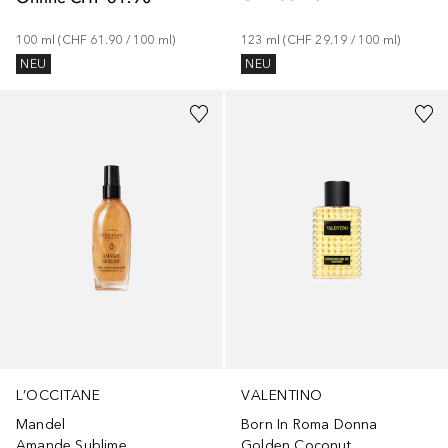
100
ml
 (
CHF 61.90
 / 
100
ml
)
123
ml
 (
CHF 29.19
 / 
100
ml
)
NEU
NEU
VALENTINO
L’OCCITANE
Born In Roma Donna
Mandel
Golden Coconut
Amande Sublime