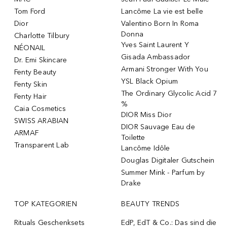
Tom Ford
Lancôme La vie est belle
Dior
Valentino Born In Roma
Donna
Charlotte Tilbury
Yves Saint Laurent Y
NÉONAIL
Gisada Ambassador
Dr. Emi Skincare
Armani Stronger With You
Fenty Beauty
YSL Black Opium
Fenty Skin
The Ordinary Glycolic Acid 7
Fenty Hair
%
Caia Cosmetics
DIOR Miss Dior
SWISS ARABIAN
DIOR Sauvage Eau de
ARMAF
Toilette
Transparent Lab
Lancôme Idôle
Douglas Digitaler Gutschein
Summer Mink - Parfum by
Drake
TOP KATEGORIEN
BEAUTY TRENDS
Rituals Geschenksets
EdP, EdT & Co.: Das sind die