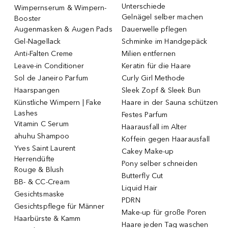
Unterschiede
Wimpernserum & Wimpern-
Gelnägel selber machen
Booster
Augenmasken & Augen Pads
Dauerwelle pflegen
Gel-Nagellack
Schminke im Handgepäck
Anti-Falten Creme
Milien entfernen
Leave-in Conditioner
Keratin für die Haare
Sol de Janeiro Parfum
Curly Girl Methode
Haarspangen
Sleek Zopf & Sleek Bun
Künstliche Wimpern | Fake
Haare in der Sauna schützen
Lashes
Festes Parfum
Vitamin C Serum
Haarausfall im Alter
ahuhu Shampoo
Koffein gegen Haarausfall
Yves Saint Laurent
Cakey Make-up
Herrendüfte
Pony selber schneiden
Rouge & Blush
Butterfly Cut
BB- & CC-Cream
Liquid Hair
Gesichtsmaske
PDRN
Gesichtspflege für Männer
Make-up für große Poren
Haarbürste & Kamm
Haare jeden Tag waschen