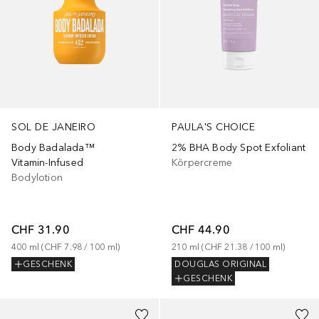
SOL DE JANEIRO
PAULA'S CHOICE
Body Badalada™
2% BHA Body Spot Exfoliant
Vitamin-Infused
Körpercreme
Bodylotion
CHF 31.90
CHF 44.90
400
ml
 (
CHF 7.98
 / 
100
ml
)
210
ml
 (
CHF 21.38
 / 
100
ml
)
GESCHENK
DOUGLAS ORIGINAL
GESCHENK