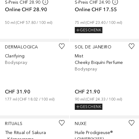
S-Preis
CHF 28.90
S-Preis
CHF 24.90
Online
CHF 28.90
Online
CHF 17.55
50
ml
 (
CHF 57.80
 / 
100
ml
)
75
ml
 (
CHF 23.40
 / 
100
ml
)
GESCHENK
DERMALOGICA
SOL DE JANEIRO
Clarifying
Mist
Bodyspray
Cheeky Biquíni Perfume
Bodyspray
CHF 31.90
CHF 21.90
177
ml
 (
CHF 18.02
 / 
100
ml
)
90
ml
 (
CHF 24.33
 / 
100
ml
)
GESCHENK
RITUALS
NUXE
The Ritual of Sakura
Huile Prodigieuse®