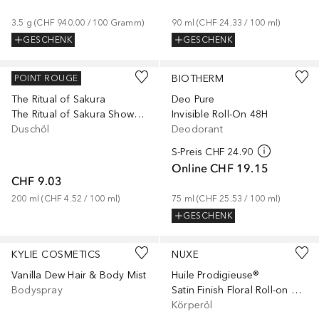
3.5
g
 (
CHF 940.00
 / 
100
Gramm
)
90
ml
 (
CHF 24.33
 / 
100
ml
)
GESCHENK
GESCHENK
RITUALS
BIOTHERM
POINT ROUGE
The Ritual of Sakura
Deo Pure
The Ritual of Sakura Shower Oil
Invisible Roll-On 48H
Duschöl
Deodorant
S-Preis
CHF 24.90
Online
CHF 19.15
CHF 9.03
200
ml
 (
CHF 4.52
 / 
100
ml
)
75
ml
 (
CHF 25.53
 / 
100
ml
)
GESCHENK
KYLIE COSMETICS
NUXE
Vanilla Dew Hair & Body Mist
Huile Prodigieuse®
Bodyspray
Satin Finish Floral Roll-on Multi-Purpose
Körperöl