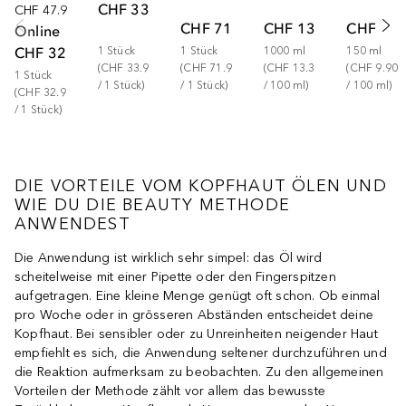
CHF 33.90
CHF 47.90
CHF 71.90
CHF 133.00
CHF 14.
Online
CHF 32.90
1
Stück
1
Stück
1000
ml
150
ml
(
CHF 33.90
(
CHF 71.90
(
CHF 13.30
(
CHF 9.90
1
Stück
/ 
1
Stück
)
/ 
1
Stück
)
/ 
100
ml
)
/ 
100
ml
)
(
CHF 32.90
/ 
1
Stück
)
DIE VORTEILE VOM KOPFHAUT ÖLEN UND
WIE DU DIE BEAUTY METHODE
ANWENDEST
Die Anwendung ist wirklich sehr simpel: das Öl wird
scheitelweise mit einer Pipette oder den Fingerspitzen
aufgetragen. Eine kleine Menge genügt oft schon. Ob einmal
pro Woche oder in grösseren Abständen entscheidet deine
Kopfhaut. Bei sensibler oder zu Unreinheiten neigender Haut
empfiehlt es sich, die Anwendung seltener durchzuführen und
die Reaktion aufmerksam zu beobachten. Zu den allgemeinen
Vorteilen der Methode zählt vor allem das bewusste