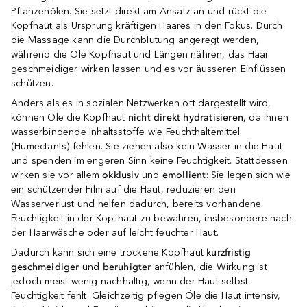
Pflanzenölen. Sie setzt direkt am Ansatz an und rückt die
Kopfhaut als Ursprung kräftigen Haares in den Fokus. Durch
die Massage kann die Durchblutung angeregt werden,
während die Öle Kopfhaut und Längen nähren, das Haar
geschmeidiger wirken lassen und es vor äusseren Einflüssen
schützen.
Anders als es in sozialen Netzwerken oft dargestellt wird,
können Öle die Kopfhaut
nicht direkt hydratisieren,
da ihnen
wasserbindende Inhaltsstoffe wie Feuchthaltemittel
(Humectants) fehlen. Sie ziehen also kein Wasser in die Haut
und spenden im engeren Sinn keine Feuchtigkeit. Stattdessen
wirken sie vor allem
okklusiv
und
emollient
: Sie legen sich wie
ein schützender Film auf die Haut, reduzieren den
Wasserverlust und helfen dadurch, bereits vorhandene
Feuchtigkeit in der Kopfhaut zu bewahren, insbesondere nach
der Haarwäsche oder auf leicht feuchter Haut.
Dadurch kann sich eine trockene Kopfhaut
kurzfristig
geschmeidiger
und
beruhigter
anfühlen, die Wirkung ist
jedoch meist wenig nachhaltig, wenn der Haut selbst
Feuchtigkeit fehlt. Gleichzeitig pflegen Öle die Haut intensiv,