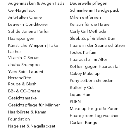
Augenmasken & Augen Pads
Dauerwelle pflegen
Gel-Nagellack
Schminke im Handgepäck
Anti-Falten Creme
Milien entfernen
Leave-in Conditioner
Keratin für die Haare
Sol de Janeiro Parfum
Curly Girl Methode
Haarspangen
Sleek Zopf & Sleek Bun
Künstliche Wimpern | Fake
Haare in der Sauna schützen
Lashes
Festes Parfum
Vitamin C Serum
Haarausfall im Alter
ahuhu Shampoo
Koffein gegen Haarausfall
Yves Saint Laurent
Cakey Make-up
Herrendüfte
Pony selber schneiden
Rouge & Blush
Butterfly Cut
BB- & CC-Cream
Liquid Hair
Gesichtsmaske
PDRN
Gesichtspflege für Männer
Make-up für große Poren
Haarbürste & Kamm
Haare jeden Tag waschen
Foundation
Curtain Bangs
Nagelset & Nagellackset