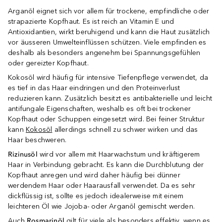
Arganöl eignet sich vor allem für trockene, empfindliche oder
strapazierte Kopfhaut. Es ist reich an Vitamin E und
Antioxidantien, wirkt beruhigend und kann die Haut zusätzlich
vor äusseren Umwelteinflüssen schützen. Viele empfinden es
deshalb als besonders angenehm bei Spannungsgefühlen
oder gereizter Kopfhaut.
Kokosöl wird häufig für intensive Tiefenpflege verwendet, da
es tief in das Haar eindringen und den Proteinverlust
reduzieren kann. Zusätzlich besitzt es antibakterielle und leicht
antifungale Eigenschaften, weshalb es oft bei trockener
Kopfhaut oder Schuppen eingesetzt wird. Bei feiner Struktur
kann
Kokosöl
allerdings schnell zu schwer wirken und das
Haar beschweren.
Rizinusöl
wird vor allem mit Haarwachstum und kräftigerem
Haar in Verbindung gebracht. Es kann die Durchblutung der
Kopfhaut anregen und wird daher häufig bei dünner
werdendem Haar oder Haarausfall verwendet. Da es sehr
dickflüssig ist, sollte es jedoch idealerweise mit einem
leichteren Öl wie Jojoba- oder Arganöl gemischt werden.
Auch
Rosmarinöl
gilt für viele als besonders effektiv, wenn es