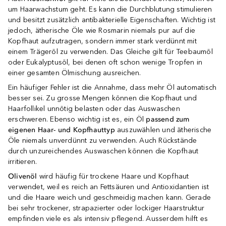
um Haarwachstum geht. Es kann die Durchblutung stimulieren
und besitzt zusätzlich antibakterielle Eigenschaften. Wichtig ist
jedoch, ätherische Öle wie Rosmarin niemals pur auf die
Kopfhaut aufzutragen, sondern immer stark verdünnt mit
einem Trägeröl zu verwenden. Das Gleiche gilt für Teebaumöl
oder Eukalyptusöl, bei denen oft schon wenige Tropfen in
einer gesamten Ölmischung ausreichen.
Ein häufiger Fehler ist die Annahme, dass mehr Öl automatisch
besser sei. Zu grosse Mengen können die Kopfhaut und
Haarfollikel unnötig belasten oder das Auswaschen
erschweren. Ebenso wichtig ist es, ein Öl
passend zum
eigenen Haar- und Kopfhauttyp
auszuwählen und ätherische
Öle niemals unverdünnt zu verwenden. Auch Rückstände
durch unzureichendes Auswaschen können die Kopfhaut
irritieren.
Olivenöl
wird häufig für trockene Haare und Kopfhaut
verwendet, weil es reich an Fettsäuren und Antioxidantien ist
und die Haare weich und geschmeidig machen kann. Gerade
bei sehr trockener, strapazierter oder lockiger Haarstruktur
empfinden viele es als intensiv pflegend. Ausserdem hilft es