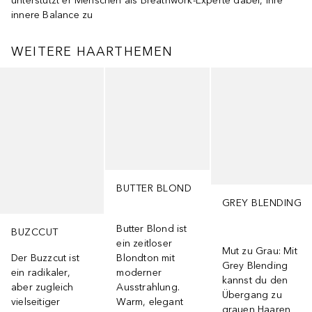
unterstützt er Menschen als Breathwork-Experte dabei, ihre
innere Balance zu
WEITERE HAARTHEMEN
Überspringen
BUTTER BLOND
GREY BLENDING
Butter Blond ist
BUZCCUT
ein zeitloser
Mut zu Grau: Mit
Der Buzzcut ist
Blondton mit
Grey Blending
ein radikaler,
moderner
kannst du den
aber zugleich
Ausstrahlung.
Übergang zu
vielseitiger
Warm, elegant
grauen Haaren