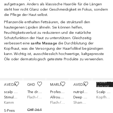
aufgetragen. Anders als klassische Haaröle für die Längen
steht hier nicht Glanz oder Geschmeidigkeit im Fokus, sondern
die Pflege der Haut selbst.
Pflanzenöle enthalten Fettsäuren, die strukturell den
hauteigenen Lipiden ähneln. Sie können helfen,
Feuchtigkeitsverlust zu reduzieren und die natürliche
Schutzfunktion der Haut zu unterstützen. Gleichzeitig
verbessert eine
sanfte Massage
die Durchblutung der
Kopfhaut, was die Versorgung der Haarfollikel begünstigen
kann. Wichtig ist, ausschliesslich hochwertige, kaltgepresste
Öle oder dermatologisch getestete Produkte zu verwenden.
Überspringen
POINT
AVEDA
GHD
MARLIES MÖLLER
AVEDA
AUSTRALIAN BODYCARE
ROUGE
scalp solutions™
The dresser
Professional Brushes
nutriplenish™
Scalp Serum Serum
Stimulating Scalp Massager
Flach-/Paddelbürste
Allround Hair Brush
Deep Moisture
Kopfhautpflege
Kamm
Flach-/Paddelbürste
Shampoo
CHF 36.90
S-Preis