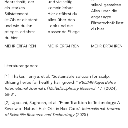
Haarschnitt, der
und vielseitig
stilvoll gestalten.
ein starkes
kombinierbar.
Alles über die
Stilstatement
Hier erfährst du
angesagte
ist.Ob er dir steht
alles über den
Färbetechnik liest
und wie du ihn
Look und die
du hier.
pflegst, erfährst
passende Pflege.
du hier.
MEHR ERFAHREN
MEHR ERFAHREN
MEHR ERFAHREN
Literaturangaben:
[1]: Thakur, Taniya, et al. "Sustainable solution for scalp:
Utilizing herbs for healthy hair growth."
RBIJMR-Rayat Bahra
International Journal of Multidisciplinary Research
4.1 (2024):
68-81.
[2]: Upasani, Sughosh, et al. "From Tradition to Technology: A
Review of Natural Hair Oils in Hair Care."
International Journal
of Scientific Research and Technology
(2025).