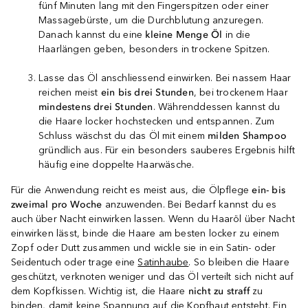
fünf Minuten lang mit den Fingerspitzen oder einer
Massagebürste, um die Durchblutung anzuregen.
Danach kannst du eine
kleine Menge Öl
in die
Haarlängen geben, besonders in trockene Spitzen.
Lasse das Öl anschliessend einwirken. Bei nassem Haar
reichen meist
ein bis drei Stunden
, bei trockenem Haar
mindestens drei Stunden
. Währenddessen kannst du
die Haare locker hochstecken und entspannen. Zum
Schluss wäschst du das Öl mit einem
milden Shampoo
gründlich aus. Für ein besonders sauberes Ergebnis hilft
häufig eine doppelte Haarwäsche.
Für die Anwendung reicht es meist aus, die Ölpflege
ein- bis
zweimal pro Woche
anzuwenden. Bei Bedarf kannst du es
auch über Nacht einwirken lassen. Wenn du Haaröl über Nacht
einwirken lässt, binde die Haare am besten locker zu einem
Zopf oder Dutt zusammen und wickle sie in ein Satin- oder
Seidentuch oder trage eine
Satinhaube
. So bleiben die Haare
geschützt, verknoten weniger und das Öl verteilt sich nicht auf
dem Kopfkissen. Wichtig ist, die Haare
nicht zu straff
zu
binden, damit keine Spannung auf die Kopfhaut entsteht. Ein