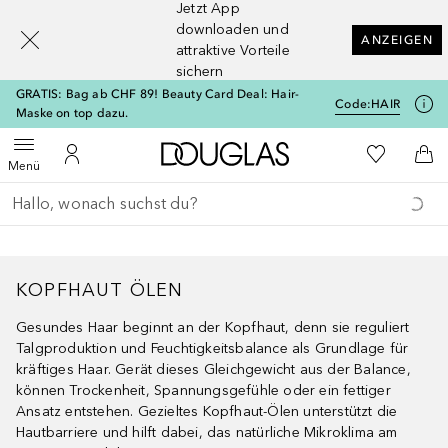
Jetzt App
[navigation.slideout.screenreader]
downloaden und
ANZEIGEN
attraktive Vorteile
sichern
GRATIS: Bag ab CHF 89! Beauty Card Deal: Hair-
Code:
HAIR
Maske on top dazu.
Zur Douglas Startseite
Zu Meiner 
Menü öffnen
Zu Meinem Kundenkonto
Zum
Menü
Gehe zurück
Suche ausführen
KOPFHAUT ÖLEN
Gesundes Haar beginnt an der Kopfhaut, denn sie reguliert
Talgproduktion und Feuchtigkeitsbalance als Grundlage für
kräftiges Haar. Gerät dieses Gleichgewicht aus der Balance,
können Trockenheit, Spannungsgefühle oder ein fettiger
Ansatz entstehen. Gezieltes Kopfhaut-Ölen unterstützt die
Hautbarriere und hilft dabei, das natürliche Mikroklima am