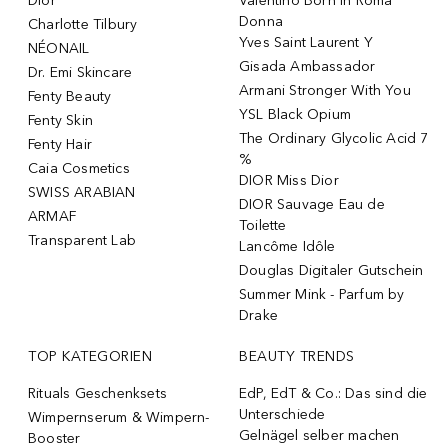
Dior
Valentino Born In Roma
Donna
Charlotte Tilbury
Yves Saint Laurent Y
NÉONAIL
Gisada Ambassador
Dr. Emi Skincare
Armani Stronger With You
Fenty Beauty
YSL Black Opium
Fenty Skin
The Ordinary Glycolic Acid 7
Fenty Hair
%
Caia Cosmetics
DIOR Miss Dior
SWISS ARABIAN
DIOR Sauvage Eau de
ARMAF
Toilette
Transparent Lab
Lancôme Idôle
Douglas Digitaler Gutschein
Summer Mink - Parfum by
Drake
TOP KATEGORIEN
BEAUTY TRENDS
Rituals Geschenksets
EdP, EdT & Co.: Das sind die
Unterschiede
Wimpernserum & Wimpern-
Gelnägel selber machen
Booster