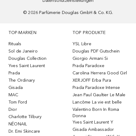
Datenschutzeinstellungen
©
2026
Parfümerie Douglas GmbH & Co. KG.
TOP-MARKEN
TOP PRODUKTE
Rituals
YSL Libre
Sol de Janeiro
Douglas PDF Gutschein
Douglas Collection
Giorgio Armani Si
Yves Saint Laurent
Prada Paradoxe
Prada
Carolina Herrera Good Girl
The Ordinary
XERJOFF Erba Pura
Gisada
Prada Paradoxe Intense
MAC
Jean Paul Gaultier Le Male
Tom Ford
Lancôme La vie est belle
Dior
Valentino Born In Roma
Donna
Charlotte Tilbury
Yves Saint Laurent Y
NÉONAIL
Gisada Ambassador
Dr. Emi Skincare