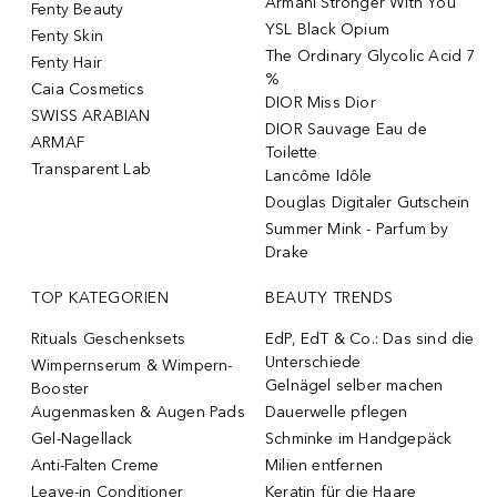
Armani Stronger With You
Fenty Beauty
YSL Black Opium
Fenty Skin
The Ordinary Glycolic Acid 7
Fenty Hair
%
Caia Cosmetics
DIOR Miss Dior
SWISS ARABIAN
DIOR Sauvage Eau de
ARMAF
Toilette
Transparent Lab
Lancôme Idôle
Douglas Digitaler Gutschein
Summer Mink - Parfum by
Drake
TOP KATEGORIEN
BEAUTY TRENDS
Rituals Geschenksets
EdP, EdT & Co.: Das sind die
Unterschiede
Wimpernserum & Wimpern-
Gelnägel selber machen
Booster
Augenmasken & Augen Pads
Dauerwelle pflegen
Gel-Nagellack
Schminke im Handgepäck
Anti-Falten Creme
Milien entfernen
Leave-in Conditioner
Keratin für die Haare