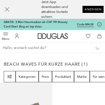
Jetzt App
[navigation.slideout.screenreader]
downloaden und
ANZEIGEN
attraktive Vorteile
sichern
GRATIS: 2 Mini Haarmasken ab CHF 99! Beauty
Code:
MASK
Card Deal: Bag on top dazu
Zur Douglas Startseite
Zu Meiner 
Menü öffnen
Zu Meinem Kundenkonto
Zum
Menü
Gehe zurück
Suche ausführen
BEACH WAVES FÜR KURZE HAARE
1
ERGEBN
BEACH WAVES FÜR KURZE HAARE
(
1
)
Filter
Kategorien
Preis
Produktart
Marke
Für wen