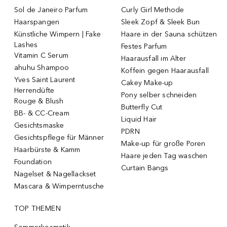
Sol de Janeiro Parfum
Curly Girl Methode
Haarspangen
Sleek Zopf & Sleek Bun
Künstliche Wimpern | Fake
Haare in der Sauna schützen
Lashes
Festes Parfum
Vitamin C Serum
Haarausfall im Alter
ahuhu Shampoo
Koffein gegen Haarausfall
Yves Saint Laurent
Cakey Make-up
Herrendüfte
Pony selber schneiden
Rouge & Blush
Butterfly Cut
BB- & CC-Cream
Liquid Hair
Gesichtsmaske
PDRN
Gesichtspflege für Männer
Make-up für große Poren
Haarbürste & Kamm
Haare jeden Tag waschen
Foundation
Curtain Bangs
Nagelset & Nagellackset
Mascara & Wimperntusche
TOP THEMEN