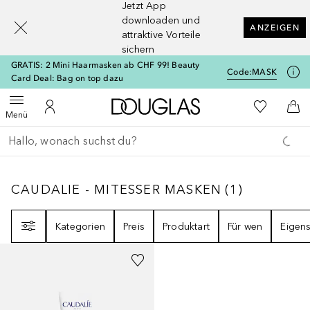
Jetzt App
[navigation.slideout.screenreader]
downloaden und
ANZEIGEN
attraktive Vorteile
sichern
GRATIS: 2 Mini Haarmasken ab CHF 99! Beauty
Code:
MASK
Card Deal: Bag on top dazu
Zur Douglas Startseite
Zu Meiner 
Menü öffnen
Zu Meinem Kundenkonto
Zum
Menü
Gehe zurück
Suche ausführen
CAUDALIE - MITESSER MASKEN
1
ERGEBNI
CAUDALIE - MITESSER MASKEN
(
1
)
Filter
Kategorien
Preis
Produktart
Für wen
Eigens