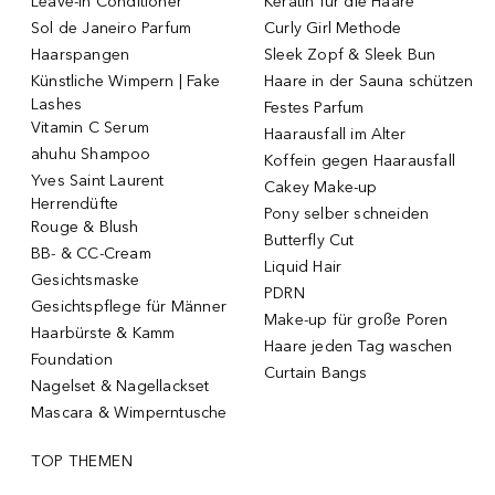
Leave-in Conditioner
Keratin für die Haare
Sol de Janeiro Parfum
Curly Girl Methode
Haarspangen
Sleek Zopf & Sleek Bun
Künstliche Wimpern | Fake
Haare in der Sauna schützen
Lashes
Festes Parfum
Vitamin C Serum
Haarausfall im Alter
ahuhu Shampoo
Koffein gegen Haarausfall
Yves Saint Laurent
Cakey Make-up
Herrendüfte
Pony selber schneiden
Rouge & Blush
Butterfly Cut
BB- & CC-Cream
Liquid Hair
Gesichtsmaske
PDRN
Gesichtspflege für Männer
Make-up für große Poren
Haarbürste & Kamm
Haare jeden Tag waschen
Foundation
Curtain Bangs
Nagelset & Nagellackset
Mascara & Wimperntusche
TOP THEMEN