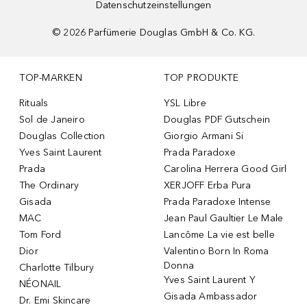
Datenschutzeinstellungen
©
2026
Parfümerie Douglas GmbH & Co. KG.
TOP-MARKEN
TOP PRODUKTE
Rituals
YSL Libre
Sol de Janeiro
Douglas PDF Gutschein
Douglas Collection
Giorgio Armani Si
Yves Saint Laurent
Prada Paradoxe
Prada
Carolina Herrera Good Girl
The Ordinary
XERJOFF Erba Pura
Gisada
Prada Paradoxe Intense
MAC
Jean Paul Gaultier Le Male
Tom Ford
Lancôme La vie est belle
Dior
Valentino Born In Roma
Donna
Charlotte Tilbury
Yves Saint Laurent Y
NÉONAIL
Gisada Ambassador
Dr. Emi Skincare