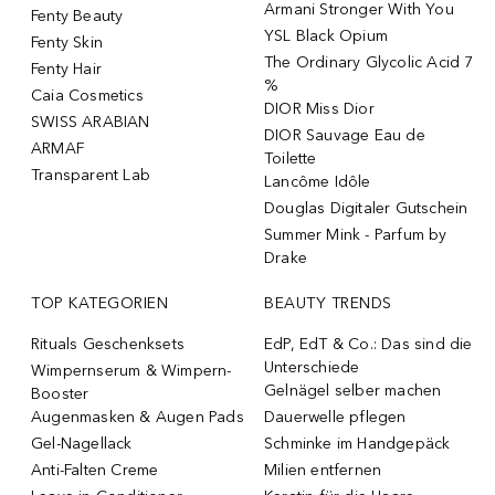
Armani Stronger With You
Fenty Beauty
YSL Black Opium
Fenty Skin
The Ordinary Glycolic Acid 7
Fenty Hair
%
Caia Cosmetics
DIOR Miss Dior
SWISS ARABIAN
DIOR Sauvage Eau de
ARMAF
Toilette
Transparent Lab
Lancôme Idôle
Douglas Digitaler Gutschein
Summer Mink - Parfum by
Drake
TOP KATEGORIEN
BEAUTY TRENDS
Rituals Geschenksets
EdP, EdT & Co.: Das sind die
Unterschiede
Wimpernserum & Wimpern-
Gelnägel selber machen
Booster
Augenmasken & Augen Pads
Dauerwelle pflegen
Gel-Nagellack
Schminke im Handgepäck
Anti-Falten Creme
Milien entfernen