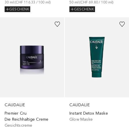
30
ml
 (
CHF 116.33
 / 
100
ml
)
50
ml
 (
CHF 69.80
 / 
100
ml
)
GESCHENK
GESCHENK
CAUDALIE
CAUDALIE
Premier Cru
Instant Detox Maske
Die Reichhaltige Creme
Glow Maske
Gesichtscreme