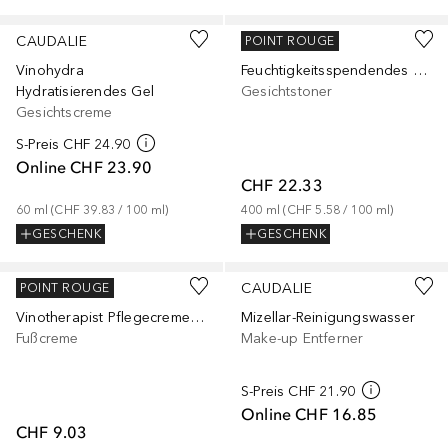
CAUDALIE
CAUDALIE
POINT ROUGE
Vinohydra
Feuchtigkeitsspendendes Gesichtstonic
Hydratisierendes Gel
Gesichtstoner
Gesichtscreme
S-Preis
CHF 24.90
Online
CHF 23.90
CHF 22.33
60
ml
 (
CHF 39.83
 / 
100
ml
)
400
ml
 (
CHF 5.58
 / 
100
ml
)
GESCHENK
GESCHENK
CAUDALIE
CAUDALIE
POINT ROUGE
Vinotherapist Pflegecreme für schöne Füße
Mizellar-Reinigungswasser
Fußcreme
Make-up Entferner
S-Preis
CHF 21.90
Online
CHF 16.85
CHF 9.03