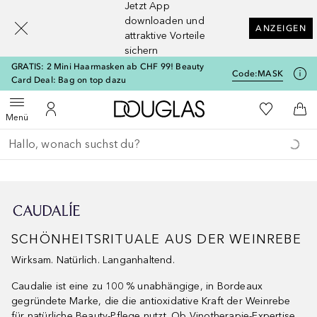
Jetzt App
[navigation.slideout.screenreader]
downloaden und
ANZEIGEN
attraktive Vorteile
sichern
GRATIS: 2 Mini Haarmasken ab CHF 99! Beauty
Code:
MASK
Card Deal: Bag on top dazu
Zur Douglas Startseite
Zu Meiner 
Menü öffnen
Zu Meinem Kundenkonto
Zum
Menü
Gehe zurück
Suche ausführen
SCHÖNHEITSRITUALE AUS DER WEINREBE
Wirksam. Natürlich. Langanhaltend.
Caudalie ist eine zu 100 % unabhängige, in Bordeaux
gegründete Marke, die die antioxidative Kraft der Weinrebe
für natürliche Beauty-Pflege nutzt. Ob Vinotherapie-Expertise