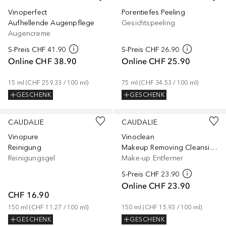
Vinoperfect
Porentiefes Peeling
Aufhellende Augenpflege
Gesichtspeeling
Augencreme
S-Preis
CHF 41.90
S-Preis
CHF 26.90
Online
CHF 38.90
Online
CHF 25.90
15
ml
 (
CHF 259.33
 / 
100
ml
)
75
ml
 (
CHF 34.53
 / 
100
ml
)
GESCHENK
GESCHENK
CAUDALIE
CAUDALIE
Vinopure
Vinoclean
Reinigung
Makeup Removing Cleansing Oil
Reinigungsgel
Make-up Entferner
S-Preis
CHF 23.90
Online
CHF 23.90
CHF 16.90
150
ml
 (
CHF 11.27
 / 
100
ml
)
150
ml
 (
CHF 15.93
 / 
100
ml
)
GESCHENK
GESCHENK