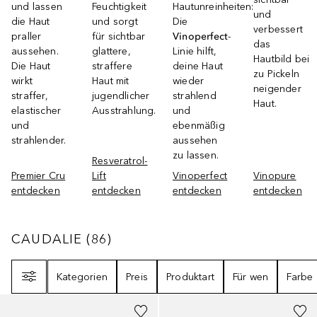
und lassen
Feuchtigkeit
Hautunreinheiten:
und
die Haut
und sorgt
Die
verbessert
praller
für sichtbar
Vinoperfect
-
das
aussehen.
glattere,
Linie hilft,
Hautbild bei
Die Haut
straffere
deine Haut
zu Pickeln
wirkt
Haut mit
wieder
neigender
straffer,
jugendlicher
strahlend
Haut.
elastischer
Ausstrahlung.
und
und
ebenmäßig
strahlender.
aussehen
zu lassen.
Resveratrol-
Premier Cru
Lift
Vinoperfect
Vinopure
entdecken
entdecken
entdecken
entdecken
CAUDALIE
86
ERGEBNISSE
CAUDALIE
(
86
)
Filter
Kategorien
Preis
Produktart
Für wen
Farbe