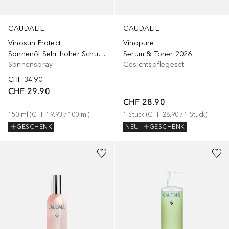
CAUDALIE
CAUDALIE
Vinopure
Vinosun Protect
Serum & Toner 2026
Sonnenöl Sehr hoher Schutz LSF50
Gesichtspflegeset
Sonnenspray
CHF 34.90
CHF 29.90
CHF 28.90
1
Stück
 (
CHF 28.90
 / 
1
Stück
)
150
ml
 (
CHF 19.93
 / 
100
ml
)
NEU
GESCHENK
GESCHENK