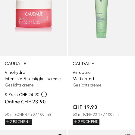
CAUDALIE
CAUDALIE
Vinohydra
Vinopure
Intensive Feuchtigkeitscreme
Mattierend
Gesichtscreme
Gesichtscreme
S-Preis
CHF 24.90
Online
CHF 23.90
CHF 19.90
50
ml
 (
CHF 47.80
 / 
100
ml
)
60
ml
 (
CHF 33.17
 / 
100
ml
)
GESCHENK
GESCHENK