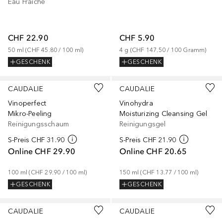
Eau Fraiche
CHF 22.90
CHF 5.90
50
ml
 (
CHF 45.80
 / 
100
ml
)
4
g
 (
CHF 147.50
 / 
100
Gramm
)
GESCHENK
GESCHENK
CAUDALIE
CAUDALIE
Vinoperfect
Vinohydra
Mikro-Peeling
Moisturizing Cleansing Gel
Reinigungsschaum
Reinigungsgel
S-Preis
CHF 31.90
S-Preis
CHF 21.90
Online
CHF 29.90
Online
CHF 20.65
100
ml
 (
CHF 29.90
 / 
100
ml
)
150
ml
 (
CHF 13.77
 / 
100
ml
)
GESCHENK
GESCHENK
CAUDALIE
CAUDALIE