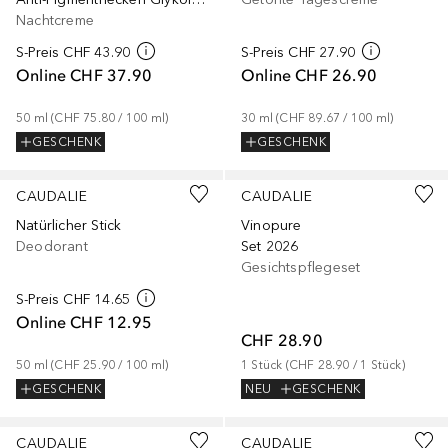
Nachtcreme
S-Preis
CHF 43.90
S-Preis
CHF 27.90
Online
CHF 37.90
Online
CHF 26.90
50
ml
 (
CHF 75.80
 / 
100
ml
)
30
ml
 (
CHF 89.67
 / 
100
ml
)
GESCHENK
GESCHENK
CAUDALIE
CAUDALIE
Natürlicher Stick
Vinopure
Deodorant
Set 2026
Gesichtspflegeset
S-Preis
CHF 14.65
Online
CHF 12.95
CHF 28.90
50
ml
 (
CHF 25.90
 / 
100
ml
)
1
Stück
 (
CHF 28.90
 / 
1
Stück
)
GESCHENK
NEU
GESCHENK
CAUDALIE
CAUDALIE