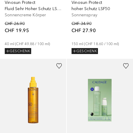
Vinosun Protect
Vinosun Protect
Fluid Sehr Hoher Schutz LSF50+
hoher Schutz LSF50
Sonnencreme Körper
Sonnenspray
CHF 26.90
CHF 34.90
CHF 19.95
CHF 27.90
40
ml
 (
CHF 49.88
 / 
100
ml
)
150
ml
 (
CHF 18.60
 / 
100
ml
)
GESCHENK
GESCHENK