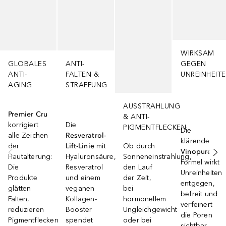
WIRKSAM
GLOBALES
ANTI-
GEGEN
ANTI-
FALTEN &
UNREINHEIT
AGING
STRAFFUNG
AUSSTRAHLUNG
Premier Cru
& ANTI-
korrigiert
Die
PIGMENTFLECKEN
Die
alle Zeichen
Resveratrol-
klärende
der
Lift-Linie
mit
Ob durch
Vinopure
-
Hautalterung:
Hyaluronsäure,
Sonneneinstrahlung,
Formel wirkt
Die
Resveratrol
den Lauf
Unreinheiten
Produkte
und einem
der Zeit,
entgegen,
glätten
veganen
bei
befreit und
Falten,
Kollagen-
hormonellem
verfeinert
reduzieren
Booster
Ungleichgewicht
die Poren
Pigmentflecken
spendet
oder bei
sichtbar