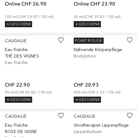
Online
CHF 26.90
Online
CHF 23.90
100
ml
 (
CHF 26.90
 / 
100
ml
)
60
ml
 (
CHF 39.83
 / 
100
ml
)
GESCHENK
GESCHENK
CAUDALIE
CAUDALIE
POINT ROUGE
Eau Fraîche
Nährende Körperpflege
THÉ DES VIGNES
Bodylotion
Eau Fraiche
CHF 22.90
CHF 20.93
50
ml
 (
CHF 45.80
 / 
100
ml
)
400
ml
 (
CHF 5.23
 / 
100
ml
)
GESCHENK
GESCHENK
CAUDALIE
CAUDALIE
Eau Fraîche
Vinotherapist Lippenpflege
ROSE DE VIGNE
Lippenbalsam