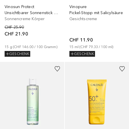
Vinosun Protect
Vinopure
Unsichtbarer Sonnenstick Hoher Schutz LSF50
Pickel-Stopp mit Salicylsäure
Sonnencreme Körper
Gesichtscreme
CHF 25.90
CHF 21.90
CHF 11.90
15
g
 (
CHF 146.00
 / 
100
Gramm
)
15
ml
 (
CHF 79.33
 / 
100
ml
)
GESCHENK
GESCHENK