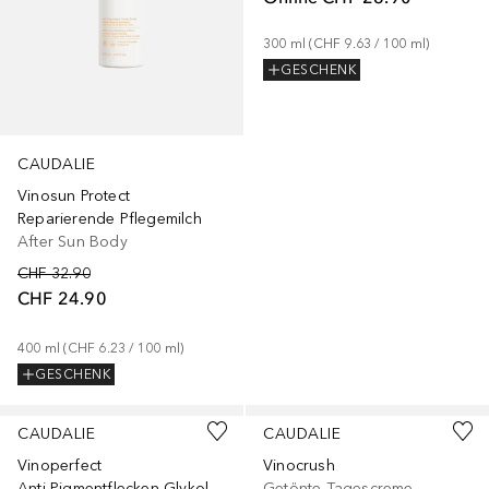
300
ml
 (
CHF 9.63
 / 
100
ml
)
GESCHENK
CAUDALIE
Vinosun Protect
Reparierende Pflegemilch
After Sun Body
CHF 32.90
CHF 24.90
400
ml
 (
CHF 6.23
 / 
100
ml
)
GESCHENK
CAUDALIE
CAUDALIE
Vinoperfect
Vinocrush
Anti-Pigmentflecken Glykol - Nachfüllpackung
Getönte Tagescreme