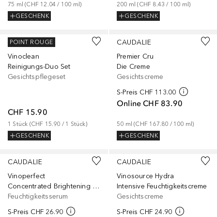
75
ml
 (
CHF 12.04
 / 
100
ml
)
200
ml
 (
CHF 8.43
 / 
100
ml
)
GESCHENK
GESCHENK
CAUDALIE
CAUDALIE
POINT ROUGE
Vinoclean
Premier Cru
Reinigungs-Duo Set
Die Creme
Gesichtspflegeset
Gesichtscreme
S-Preis
CHF 113.00
Online
CHF 83.90
CHF 15.90
1
Stück
 (
CHF 15.90
 / 
1
Stück
)
50
ml
 (
CHF 167.80
 / 
100
ml
)
GESCHENK
GESCHENK
CAUDALIE
CAUDALIE
Vinoperfect
Vinosource Hydra
Concentrated Brightening Glycolic Essence
Intensive Feuchtigkeitscreme
Feuchtigkeitsserum
Gesichtscreme
S-Preis
CHF 26.90
S-Preis
CHF 24.90