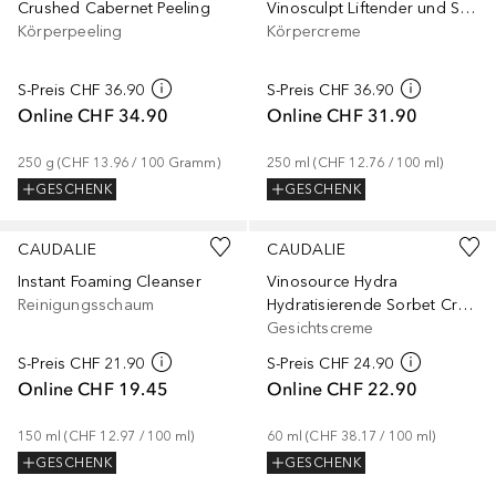
Crushed Cabernet Peeling
Vinosculpt Liftender und Straffender Körperbalsam
Körperpeeling
Körpercreme
S-Preis
CHF 36.90
S-Preis
CHF 36.90
Online
CHF 34.90
Online
CHF 31.90
250
g
 (
CHF 13.96
 / 
100
Gramm
)
250
ml
 (
CHF 12.76
 / 
100
ml
)
GESCHENK
GESCHENK
CAUDALIE
CAUDALIE
Instant Foaming Cleanser
Vinosource Hydra
Reinigungsschaum
Hydratisierende Sorbet Creme
Gesichtscreme
S-Preis
CHF 21.90
S-Preis
CHF 24.90
Online
CHF 19.45
Online
CHF 22.90
150
ml
 (
CHF 12.97
 / 
100
ml
)
60
ml
 (
CHF 38.17
 / 
100
ml
)
GESCHENK
GESCHENK