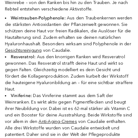
Weinrebe – von den Ranken bis hin zu den Trauben. Je nach
Rebteil entstehen verschiedene Aktivstoffe.
Weintrauben-Polyphenole:
Aus den Traubenkernen werden
die stärksten Antioxidantien der Pflanzenwelt gewonnen. Sie
schützen deine Haut vor freien Radikalen, die Auslöser für die
Hautalterung sind. Zudem erhalten sie deinen natürlichen
Hyaluronhaushalt. Besonders wirksam sind Polyphenole in der
Gesichtsreinigung
von Caudalie.
Resveratrol:
Aus den knorrigen Ranken wird Resveratrol
gewonnen. Das Resveratrol strafft deine Haut und wirkt so
gegen Falten. Gleichzeitig modelliert es dein Gesicht und
fördert die Kollagenproduktion. Zudem kurbelt der Wirkstoff
die hauteigene Hyaluronbildung an – für eine sichtbar straffere
Haut.
Viniferine:
Das Viniferine stammt aus dem Saft der
Weinranken. Es wirkt aktiv gegen Pigmentflecken und beugt
ihrer Neubildung vor. Dabei ist es 62-mal stärker als Vitamin C
und ein Booster für deine Ausstrahlung. Beide Wirkstoffe sind
vor allem in den
Anti-Aging-Cremes
von Caudalie enthalten.
Alle drei Wirkstoffe wurden von Caudalie entwickelt und
patentiert. Daher sind sie in der Welt der Pflegeprodukte