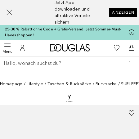
Jetzt App
[navigation.slideout.screenreader]
downloaden und
ANZEIGEN
attraktive Vorteile
sichern
25-30 % Rabatt ohne Code + Gratis-Versand. Jetzt Sommer-Must-
Haves shoppen!
Zur Douglas Startseite
Zu Meiner 
Menü öffnen
Zu Meinem Kundenkonto
Zum
Menü
Gehe zurück
Suche ausführen
Homepage
Lifestyle
Taschen & Rucksäcke
Rucksäcke
SURI FRE