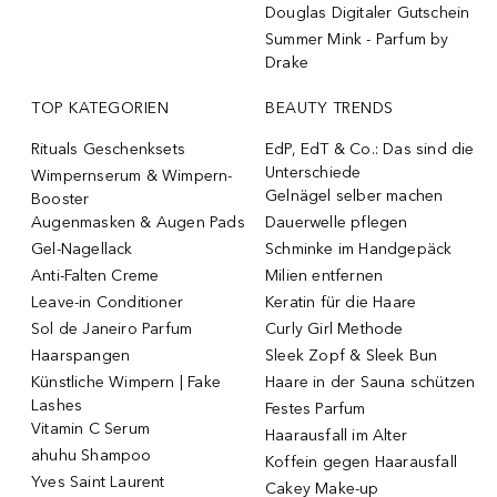
Douglas Digitaler Gutschein
Summer Mink - Parfum by
Drake
TOP KATEGORIEN
BEAUTY TRENDS
Rituals Geschenksets
EdP, EdT & Co.: Das sind die
Unterschiede
Wimpernserum & Wimpern-
Gelnägel selber machen
Booster
Augenmasken & Augen Pads
Dauerwelle pflegen
Gel-Nagellack
Schminke im Handgepäck
Anti-Falten Creme
Milien entfernen
Leave-in Conditioner
Keratin für die Haare
Sol de Janeiro Parfum
Curly Girl Methode
Haarspangen
Sleek Zopf & Sleek Bun
Künstliche Wimpern | Fake
Haare in der Sauna schützen
Lashes
Festes Parfum
Vitamin C Serum
Haarausfall im Alter
ahuhu Shampoo
Koffein gegen Haarausfall
Yves Saint Laurent
Cakey Make-up