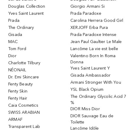
Douglas Collection
Giorgio Armani Si
Yves Saint Laurent
Prada Paradoxe
Prada
Carolina Herrera Good Girl
The Ordinary
XERJOFF Erba Pura
Gisada
Prada Paradoxe Intense
MAC
Jean Paul Gaultier Le Male
Tom Ford
Lancôme La vie est belle
Dior
Valentino Born In Roma
Donna
Charlotte Tilbury
Yves Saint Laurent Y
NÉONAIL
Gisada Ambassador
Dr. Emi Skincare
Armani Stronger With You
Fenty Beauty
YSL Black Opium
Fenty Skin
The Ordinary Glycolic Acid 7
Fenty Hair
%
Caia Cosmetics
DIOR Miss Dior
SWISS ARABIAN
DIOR Sauvage Eau de
ARMAF
Toilette
Transparent Lab
Lancôme Idôle