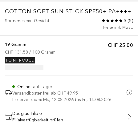
COTTON SOFT SUN STICK SPF50+ PA++++
Sonnencreme Gesicht
5
(
5
)
Preise inkl. MwSt.
19 Gramm
CHF 25.00
CHF 131.58
 / 
100
Gramm
POINT ROUGE
Online
:
auf Lager
Versandkostenfrei ab
CHF 49.95
Lieferzeitraum: Mi., 12.08.2026 bis Fr., 14.08.2026
Douglas-Filiale
Filialverfügbarkeit prüfen
IN DEN WARENKORB