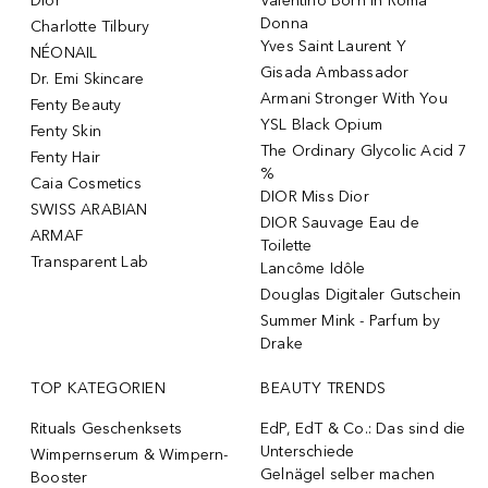
Dior
Valentino Born In Roma
Donna
Charlotte Tilbury
Yves Saint Laurent Y
NÉONAIL
Gisada Ambassador
Dr. Emi Skincare
Armani Stronger With You
Fenty Beauty
YSL Black Opium
Fenty Skin
The Ordinary Glycolic Acid 7
Fenty Hair
%
Caia Cosmetics
DIOR Miss Dior
SWISS ARABIAN
DIOR Sauvage Eau de
ARMAF
Toilette
Transparent Lab
Lancôme Idôle
Douglas Digitaler Gutschein
Summer Mink - Parfum by
Drake
TOP KATEGORIEN
BEAUTY TRENDS
Rituals Geschenksets
EdP, EdT & Co.: Das sind die
Unterschiede
Wimpernserum & Wimpern-
Gelnägel selber machen
Booster