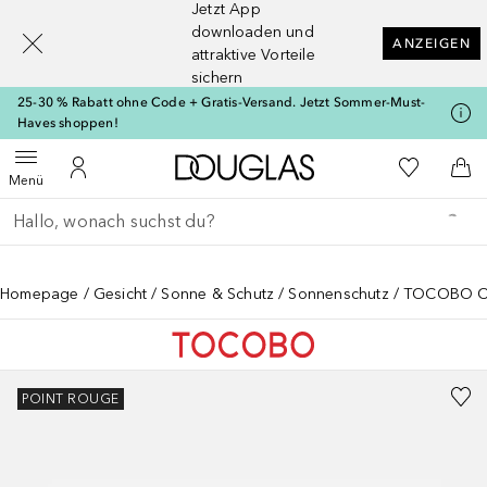
Jetzt App
[navigation.slideout.screenreader]
downloaden und
ANZEIGEN
attraktive Vorteile
sichern
25-30 % Rabatt ohne Code + Gratis-Versand. Jetzt Sommer-Must-
Haves shoppen!
Zur Douglas Startseite
Zu Meiner 
Menü öffnen
Zu Meinem Kundenkonto
Zum
Menü
Gehe zurück
Suche ausführen
Homepage
Gesicht
Sonne & Schutz
Sonnenschutz
TOCOBO Cot
POINT ROUGE