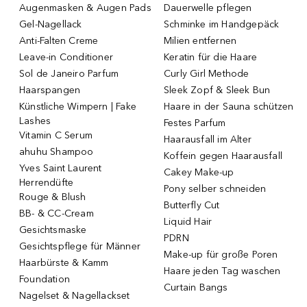
Augenmasken & Augen Pads
Dauerwelle pflegen
Gel-Nagellack
Schminke im Handgepäck
Anti-Falten Creme
Milien entfernen
Leave-in Conditioner
Keratin für die Haare
Sol de Janeiro Parfum
Curly Girl Methode
Haarspangen
Sleek Zopf & Sleek Bun
Künstliche Wimpern | Fake
Haare in der Sauna schützen
Lashes
Festes Parfum
Vitamin C Serum
Haarausfall im Alter
ahuhu Shampoo
Koffein gegen Haarausfall
Yves Saint Laurent
Cakey Make-up
Herrendüfte
Pony selber schneiden
Rouge & Blush
Butterfly Cut
BB- & CC-Cream
Liquid Hair
Gesichtsmaske
PDRN
Gesichtspflege für Männer
Make-up für große Poren
Haarbürste & Kamm
Haare jeden Tag waschen
Foundation
Curtain Bangs
Nagelset & Nagellackset