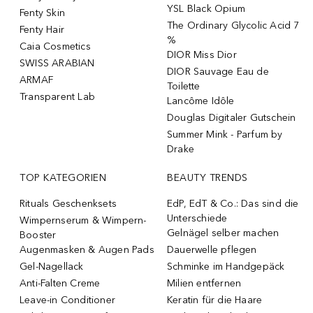
YSL Black Opium
Fenty Skin
The Ordinary Glycolic Acid 7
Fenty Hair
%
Caia Cosmetics
DIOR Miss Dior
SWISS ARABIAN
DIOR Sauvage Eau de
ARMAF
Toilette
Transparent Lab
Lancôme Idôle
Douglas Digitaler Gutschein
Summer Mink - Parfum by
Drake
TOP KATEGORIEN
BEAUTY TRENDS
Rituals Geschenksets
EdP, EdT & Co.: Das sind die
Unterschiede
Wimpernserum & Wimpern-
Gelnägel selber machen
Booster
Augenmasken & Augen Pads
Dauerwelle pflegen
Gel-Nagellack
Schminke im Handgepäck
Anti-Falten Creme
Milien entfernen
Leave-in Conditioner
Keratin für die Haare