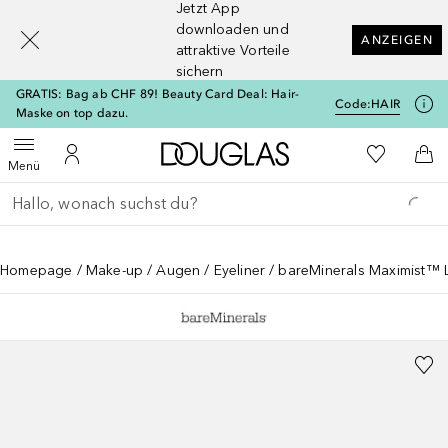
Jetzt App
[navigation.slideout.screenreader]
downloaden und
ANZEIGEN
attraktive Vorteile
sichern
GRATIS: Bag ab CHF 89! Beauty Card Deal: Hair-
Code:
HAIR
Maske on top dazu.
Zur Douglas Startseite
Zu Meiner 
Menü öffnen
Zu Meinem Kundenkonto
Zum
Menü
Gehe zurück
Suche ausführen
Homepage
Make-up
Augen
Eyeliner
bareMinerals Maximist™ 