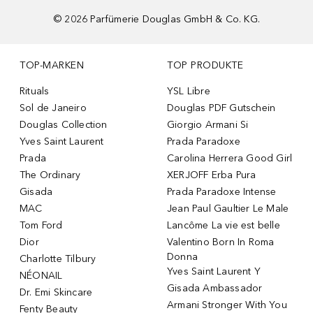
©
2026
Parfümerie Douglas GmbH & Co. KG.
TOP-MARKEN
TOP PRODUKTE
Rituals
YSL Libre
Sol de Janeiro
Douglas PDF Gutschein
Douglas Collection
Giorgio Armani Si
Yves Saint Laurent
Prada Paradoxe
Prada
Carolina Herrera Good Girl
The Ordinary
XERJOFF Erba Pura
Gisada
Prada Paradoxe Intense
MAC
Jean Paul Gaultier Le Male
Tom Ford
Lancôme La vie est belle
Dior
Valentino Born In Roma
Donna
Charlotte Tilbury
Yves Saint Laurent Y
NÉONAIL
Gisada Ambassador
Dr. Emi Skincare
Armani Stronger With You
Fenty Beauty