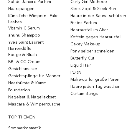
Sol de Janeiro Parfum
Curly Girl Methode
Haarspangen
Sleek Zopf & Sleek Bun
Künstliche Wimpern | Fake
Haare in der Sauna schützen
Lashes
Festes Parfum
Vitamin C Serum
Haarausfall im Alter
ahuhu Shampoo
Koffein gegen Haarausfall
Yves Saint Laurent
Cakey Make-up
Herrendüfte
Pony selber schneiden
Rouge & Blush
Butterfly Cut
BB- & CC-Cream
Liquid Hair
Gesichtsmaske
PDRN
Gesichtspflege für Männer
Make-up für große Poren
Haarbürste & Kamm
Haare jeden Tag waschen
Foundation
Curtain Bangs
Nagelset & Nagellackset
Mascara & Wimperntusche
TOP THEMEN
Sommerkosmetik