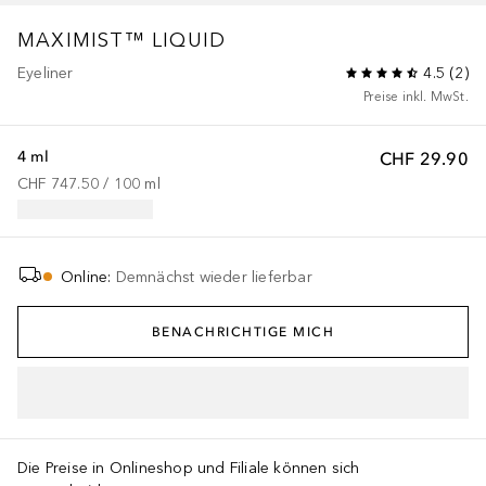
MAXIMIST™ LIQUID
Eyeliner
4.5
(
2
)
Preise inkl. MwSt.
4 ml
CHF 29.90
CHF 747.50
 / 
100
ml
Online
:
Demnächst wieder lieferbar
BENACHRICHTIGE MICH
IN DEN WARENKORB
Die Preise in Onlineshop und Filiale können sich