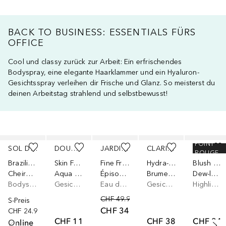
BACK TO BUSINESS: ESSENTIALS FÜRS
OFFICE
Cool und classy zurück zur Arbeit: Ein erfrischendes
Bodyspray, eine elegante Haarklammer und ein Hyaluron-
Gesichtsspray verleihen dir Frische und Glanz. So meisterst du
deinen Arbeitstag strahlend und selbstbewusst!
Überspringen
POINT
SOL DE JANEIRO
DOUGLAS COLLECTION
JARDIN BOHÈME
CLARINS
BENEFIT
ROUGE
Brazilian Crush
Skin Focus
Fine Fragrances
Hydra-Essentiel
Blush Collection
Cheirosa 59
Aqua Perfect 24H Hydrating Mist
Épisode Romantique
Brume hydratante multi-protection
Dew-la-la glowy
Bodyspray
Gesichtsspray
Eau de Parfum
Gesichtsspray
Highlighter
CHF 49.90
S-Preis
CHF 34.90
CHF 24.90
CHF 11.90
CHF 38.90
CHF 24.
Online