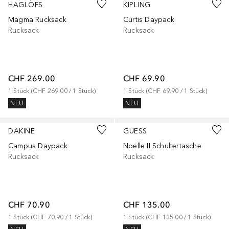
HAGLÖFS
KIPLING
Magma Rucksack
Curtis Daypack
Rucksack
Rucksack
CHF 269.00
CHF 69.90
1
Stück
 (
CHF 269.00
 / 
1
Stück
)
1
Stück
 (
CHF 69.90
 / 
1
Stück
)
NEU
NEU
DAKINE
GUESS
Campus Daypack
Noelle II Schultertasche
Rucksack
Rucksack
CHF 70.90
CHF 135.00
1
Stück
 (
CHF 70.90
 / 
1
Stück
)
1
Stück
 (
CHF 135.00
 / 
1
Stück
)