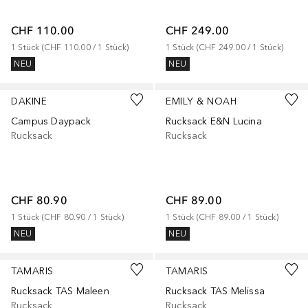
CHF 110.00
CHF 249.00
1
Stück
 (
CHF 110.00
 / 
1
Stück
)
1
Stück
 (
CHF 249.00
 / 
1
Stück
)
NEU
NEU
+
1
DAKINE
EMILY & NOAH
Campus Daypack
Rucksack E&N Lucina
Rucksack
Rucksack
CHF 80.90
CHF 89.00
1
Stück
 (
CHF 80.90
 / 
1
Stück
)
1
Stück
 (
CHF 89.00
 / 
1
Stück
)
NEU
NEU
+
1
TAMARIS
TAMARIS
Rucksack TAS Maleen
Rucksack TAS Melissa
Rucksack
Rucksack