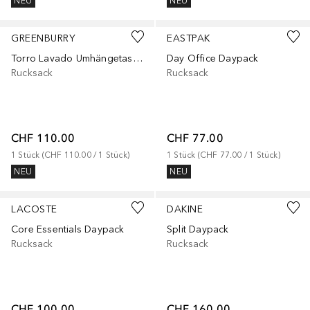
NEU
NEU
GREENBURRY
EASTPAK
Torro Lavado Umhängetasche
Day Office Daypack
Rucksack
Rucksack
CHF 110.00
CHF 77.00
1
Stück
 (
CHF 110.00
 / 
1
Stück
)
1
Stück
 (
CHF 77.00
 / 
1
Stück
)
NEU
NEU
LACOSTE
DAKINE
Core Essentials Daypack
Split Daypack
Rucksack
Rucksack
CHF 100.00
CHF 160.00