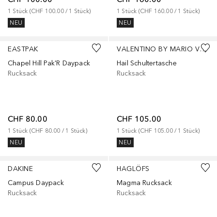
1
Stück
 (
CHF 100.00
 / 
1
Stück
)
1
Stück
 (
CHF 160.00
 / 
1
Stück
)
NEU
NEU
+
1
EASTPAK
VALENTINO BY MARIO VALENTINO
Chapel Hill Pak'R Daypack
Hail Schultertasche
Rucksack
Rucksack
CHF 80.00
CHF 105.00
1
Stück
 (
CHF 80.00
 / 
1
Stück
)
1
Stück
 (
CHF 105.00
 / 
1
Stück
)
NEU
NEU
DAKINE
HAGLÖFS
Campus Daypack
Magma Rucksack
Rucksack
Rucksack