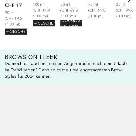
CHF 17.55
100
ml
50
ml
75
ml
25
ml
(
CHF 11.90
(
CHF 69.80
(
CHF 51.87
(
CHF 99.60
90
ml
/ 
100
ml
)
/ 
100
ml
)
/ 
100
ml
)
/ 
100
ml
)
(
CHF 19.50
DOUGLAS
GESCHENK
/ 
100
ml
)
ORIGINAL
GESCHENK
BROWS ON FLEEK
Du möchtest auch mit deinen Augenbrauen nach dem Urlaub
im Trend liegen? Dann solltest du die angesagtesten Brow-
Styles für 2024 kennen!