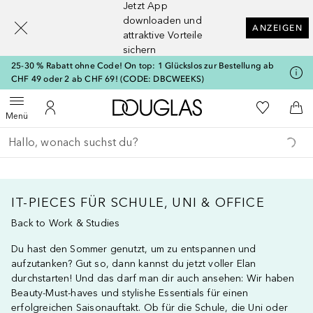
Jetzt App
[navigation.slideout.screenreader]
downloaden und
ANZEIGEN
attraktive Vorteile
sichern
25-30 % Rabatt ohne Code! On top: 1 Glückslos zur Bestellung ab
CHF 49 oder 2 ab CHF 69! (CODE: DBCWEEKS)
Zur Douglas Startseite
Zu Meiner 
Menü öffnen
Zu Meinem Kundenkonto
Zum
Menü
Gehe zurück
Suche ausführen
IT-PIECES FÜR SCHULE, UNI & OFFICE
Back to Work & Studies
Du hast den Sommer genutzt, um zu entspannen und
aufzutanken? Gut so, dann kannst du jetzt voller Elan
durchstarten! Und das darf man dir auch ansehen: Wir haben
Beauty-Must-haves und stylishe Essentials für einen
erfolgreichen Saisonauftakt. Ob für die Schule, die Uni oder