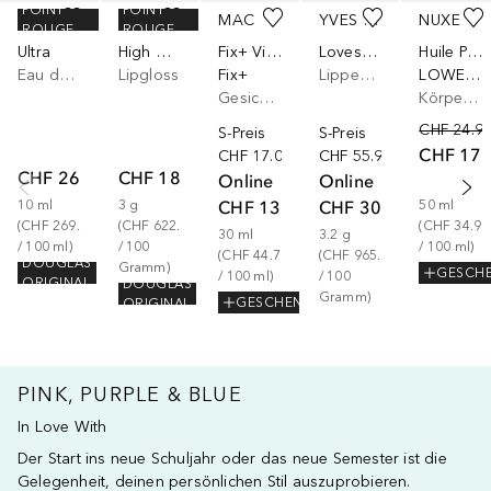
POINT
POINT
MCM
KYLIE COSMETICS
MAC
YVES SAINT LAURENT
NUXE
ROUGE
ROUGE
Ultra
High Gloss
Fix+ Vibes
Loveshine
Huile Prodigieuse®
Eau de Parfum
Lipgloss
Fix+
Lippenstift
LOWER(Y62)
Gesichtsspray
Körperöl
CHF 24.9
S-Preis
S-Preis
CHF 17.
CHF 17.00
CHF 55.90
CHF 26.90
CHF 18.67
Online
Online
CHF 13.42
CHF 30.90
10
ml
3
g
50
ml
(
CHF 269.00
(
CHF 622.33
(
CHF 34.90
30
ml
3.2
g
/ 
100
ml
)
/ 
100
/ 
100
ml
)
(
CHF 44.73
(
CHF 965.63
DOUGLAS
Gramm
)
GESCH
/ 
100
ml
)
/ 
100
ORIGINAL
DOUGLAS
Gramm
)
GESCHENK
ORIGINAL
PINK, PURPLE & BLUE
In Love With
Der Start ins neue Schuljahr oder das neue Semester ist die
Gelegenheit, deinen persönlichen Stil auszuprobieren.