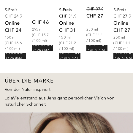
CHF 37.90
S-Preis
S-Preis
S-Preis
CHF 27.90
CHF 24.90
CHF 31.90
CHF 27.9
CHF 46.42
Online
Online
Online
CHF 24.90
CHF 31.90
CHF 27.
295
ml
250
ml
(
CHF 15.74
(
CHF 11.16
150
ml
150
ml
250
ml
/ 
100
ml
)
/ 
100
ml
)
(
CHF 16.60
(
CHF 21.27
(
CHF 11.16
DOUGLAS
DOUGLAS
/ 
100
ml
)
/ 
100
ml
)
/ 
100
ml
)
ORIGINAL
ORIGINAL
DOUGLAS
DOUGLAS
DOUGLA
ORIGINAL
ORIGINAL
ORIGINA
ÜBER DIE MARKE
Von der Natur inspiriert
LolaVie entstand aus Jens ganz persönlicher Vision von
natürlicher Schönheit.
Überspringen