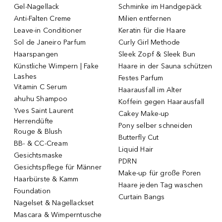
Gel-Nagellack
Schminke im Handgepäck
Anti-Falten Creme
Milien entfernen
Leave-in Conditioner
Keratin für die Haare
Sol de Janeiro Parfum
Curly Girl Methode
Haarspangen
Sleek Zopf & Sleek Bun
Künstliche Wimpern | Fake
Haare in der Sauna schützen
Lashes
Festes Parfum
Vitamin C Serum
Haarausfall im Alter
ahuhu Shampoo
Koffein gegen Haarausfall
Yves Saint Laurent
Cakey Make-up
Herrendüfte
Pony selber schneiden
Rouge & Blush
Butterfly Cut
BB- & CC-Cream
Liquid Hair
Gesichtsmaske
PDRN
Gesichtspflege für Männer
Make-up für große Poren
Haarbürste & Kamm
Haare jeden Tag waschen
Foundation
Curtain Bangs
Nagelset & Nagellackset
Mascara & Wimperntusche