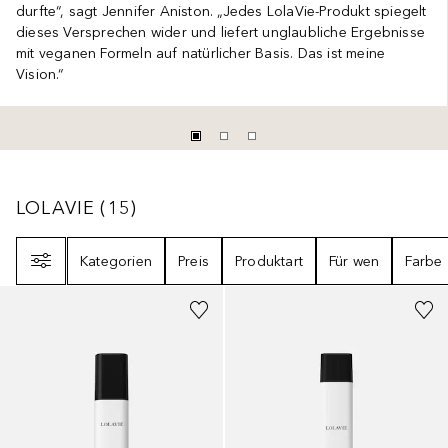
durfte“, sagt Jennifer Aniston. „Jedes LolaVie-Produkt spiegelt
dieses Versprechen wider und liefert unglaubliche Ergebnisse
mit veganen Formeln auf natürlicher Basis. Das ist meine
Vision.“
LOLAVIE
15
ERGEBNISSE
LOLAVIE
(
15
)
Filter
Kategorien
Preis
Produktart
Für wen
Farbe