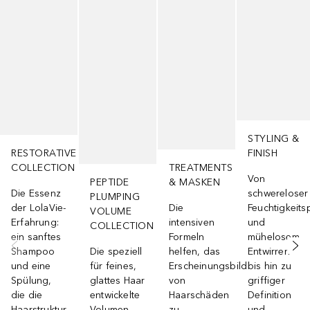
STYLING &
RESTORATIVE
FINISH
COLLECTION
TREATMENTS
Von
PEPTIDE
& MASKEN
Die Essenz
schwereloser
PLUMPING
der LolaVie-
Die
Feuchtigkeits
VOLUME
Erfahrung:
intensiven
und
COLLECTION
ein sanftes
Formeln
mühelosem
Shampoo
Die speziell
helfen, das
Entwirren
und eine
für feines,
Erscheinungsbild
bis hin zu
Spülung,
glattes Haar
von
griffiger
die die
entwickelte
Haarschäden
Definition
Haarstruktur
Volumen-
zu
und