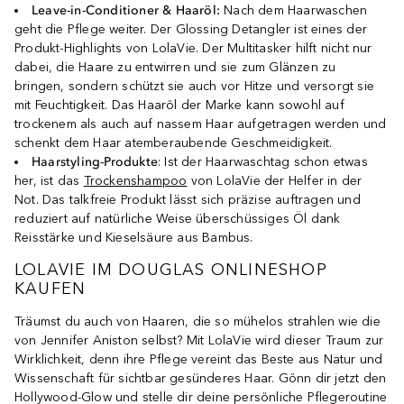
Leave-in-Conditioner & Haaröl:
Nach dem Haarwaschen
geht die Pflege weiter. Der Glossing Detangler ist eines der
Produkt-Highlights von LolaVie. Der Multitasker hilft nicht nur
dabei, die Haare zu entwirren und sie zum Glänzen zu
bringen, sondern schützt sie auch vor Hitze und versorgt sie
mit Feuchtigkeit. Das Haaröl der Marke kann sowohl auf
trockenem als auch auf nassem Haar aufgetragen werden und
schenkt dem Haar atemberaubende Geschmeidigkeit.
Haarstyling-Produkte
: Ist der Haarwaschtag schon etwas
her, ist das
Trockenshampoo
von LolaVie der Helfer in der
Not. Das talkfreie Produkt lässt sich präzise auftragen und
reduziert auf natürliche Weise überschüssiges Öl dank
Reisstärke und Kieselsäure aus Bambus.
LOLAVIE IM DOUGLAS ONLINESHOP
KAUFEN
Träumst du auch von Haaren, die so mühelos strahlen wie die
von Jennifer Aniston selbst? Mit LolaVie wird dieser Traum zur
Wirklichkeit, denn ihre Pflege vereint das Beste aus Natur und
Wissenschaft für sichtbar gesünderes Haar. Gönn dir jetzt den
Hollywood-Glow und stelle dir deine persönliche Pflegeroutine