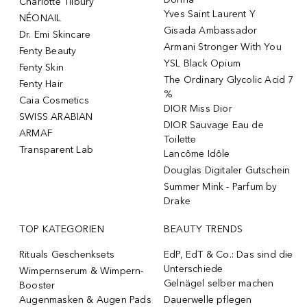
Charlotte Tilbury
Yves Saint Laurent Y
NÉONAIL
Gisada Ambassador
Dr. Emi Skincare
Armani Stronger With You
Fenty Beauty
YSL Black Opium
Fenty Skin
The Ordinary Glycolic Acid 7
Fenty Hair
%
Caia Cosmetics
DIOR Miss Dior
SWISS ARABIAN
DIOR Sauvage Eau de
ARMAF
Toilette
Transparent Lab
Lancôme Idôle
Douglas Digitaler Gutschein
Summer Mink - Parfum by
Drake
TOP KATEGORIEN
BEAUTY TRENDS
Rituals Geschenksets
EdP, EdT & Co.: Das sind die
Unterschiede
Wimpernserum & Wimpern-
Gelnägel selber machen
Booster
Augenmasken & Augen Pads
Dauerwelle pflegen