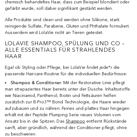
chemisch behandeltes Haar, dass zum Beispiel blondiert oder
gefärbt wurde, soll dabei signifikant gestärkt werden.
Alle Produkte sind clean und werden ohne Silikone, stark
reinigende Sulfate, Parabene, Gluten und Phthalate formuliert.
Ausserdem wird LolaVie nicht an Tieren getestet.
LOLAVIE SHAMPOO, SPÜLUNG UND CO –
ALLE ESSENTIALS FÜR STRAHLENDES
HAAR
Egal ob Styling oder Pflege, bei LolaVie findet jede*r die
passende Haircare-Routine für die individuellen Bedürfnisse:
Shampoo & Conditioner
: Mit der Restorative Linie pflegt
man strapaziertes Haar bereits unter der Dusche. Inhaltsstoffe
wie Niacinamid, Panthenol, Biotin und Fettsäuren helfen
zusätzlich zur B-Pro3™ Bond Technologie, die Haare wieder
aufzubauen und zu nähren. Feines und plattes Haar hingegen
erhält mit der Peptide Plumping Serie neues Volumen vom
Ansatz bis in die Spitzen. Das
Shampoo
entfernt Rückstände
sanft, aber gründlich, während der Conditioner pflegt, ohne
zu beschweren.