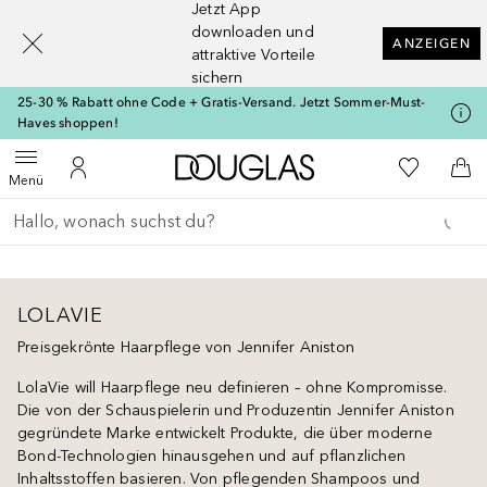
Jetzt App
[navigation.slideout.screenreader]
downloaden und
ANZEIGEN
attraktive Vorteile
sichern
25-30 % Rabatt ohne Code + Gratis-Versand. Jetzt Sommer-Must-
Haves shoppen!
Zur Douglas Startseite
Zu Meiner 
Menü öffnen
Zu Meinem Kundenkonto
Zum
Menü
Gehe zurück
Suche ausführen
LOLAVIE
Preisgekrönte Haarpflege von Jennifer Aniston
LolaVie will Haarpflege neu definieren – ohne Kompromisse.
Die von der Schauspielerin und Produzentin Jennifer Aniston
gegründete Marke entwickelt Produkte, die über moderne
Bond-Technologien hinausgehen und auf pflanzlichen
Inhaltsstoffen basieren. Von pflegenden Shampoos und