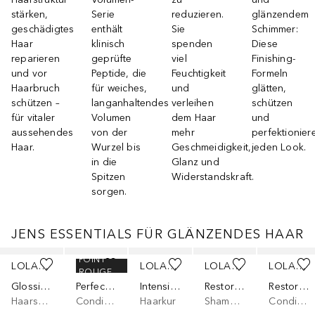
stärken,
Serie
reduzieren.
glänzendem
geschädigtes
enthält
Sie
Schimmer:
Haar
klinisch
spenden
Diese
reparieren
geprüfte
viel
Finishing-
und vor
Peptide, die
Feuchtigkeit
Formeln
Haarbruch
für weiches,
und
glätten,
schützen –
langanhaltendes
verleihen
schützen
für vitaler
Volumen
dem Haar
und
aussehendes
von der
mehr
perfektionier
Haar.
Wurzel bis
Geschmeidigkeit,
jeden Look.
in die
Glanz und
Spitzen
Widerstandskraft.
sorgen.
JENS ESSENTIALS FÜR GLÄNZENDES HAAR
Überspringen
POINT
LOLAVIE
LOLAVIE
LOLAVIE
LOLAVIE
LOLAVIE
ROUGE
Glossing Detangler
Perfecting Leave-In
Intensive Repair Treatment
Restorative
Restorative
Haarspray
Conditioner
Haarkur
Shampoo
Conditioner