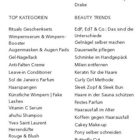
Drake
TOP KATEGORIEN
BEAUTY TRENDS
Rituals Geschenksets
EdP, EdT & Co.: Das sind die
Unterschiede
Wimpernserum & Wimpern-
Gelnägel selber machen
Booster
Augenmasken & Augen Pads
Dauerwelle pflegen
Gel-Nagellack
Schminke im Handgepäck
Anti-Falten Creme
Milien entfernen
Leave-in Conditioner
Keratin für die Haare
Sol de Janeiro Parfum
Curly Girl Methode
Haarspangen
Sleek Zopf & Sleek Bun
Künstliche Wimpern | Fake
Haare in der Sauna schützen
Lashes
Festes Parfum
Vitamin C Serum
Haarausfall im Alter
ahuhu Shampoo
Koffein gegen Haarausfall
Yves Saint Laurent
Cakey Make-up
Herrendüfte
Pony selber schneiden
Rouge & Blush
Butterfly Cut