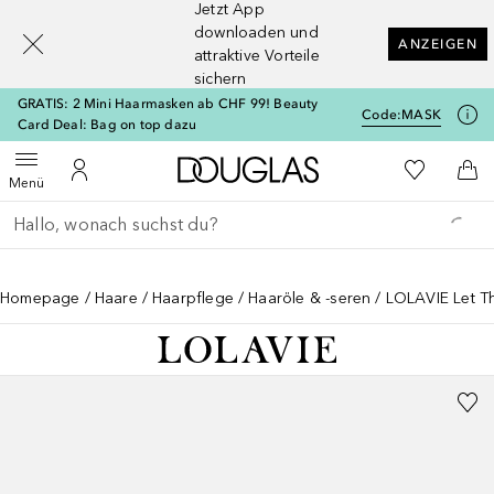
Jetzt App
[navigation.slideout.screenreader]
downloaden und
ANZEIGEN
attraktive Vorteile
sichern
GRATIS: 2 Mini Haarmasken ab CHF 99! Beauty
Code:
MASK
Card Deal: Bag on top dazu
Zur Douglas Startseite
Zu Meiner 
Menü öffnen
Zu Meinem Kundenkonto
Zum
Menü
Gehe zurück
Suche ausführen
Homepage
Haare
Haarpflege
Haaröle & -seren
LOLAVIE Let T