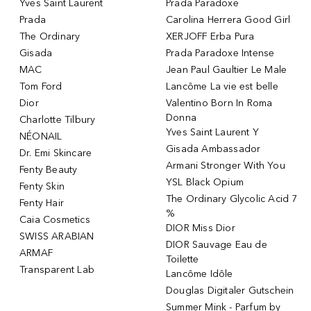
Yves Saint Laurent
Prada Paradoxe
Prada
Carolina Herrera Good Girl
The Ordinary
XERJOFF Erba Pura
Gisada
Prada Paradoxe Intense
MAC
Jean Paul Gaultier Le Male
Tom Ford
Lancôme La vie est belle
Dior
Valentino Born In Roma
Donna
Charlotte Tilbury
Yves Saint Laurent Y
NÉONAIL
Gisada Ambassador
Dr. Emi Skincare
Armani Stronger With You
Fenty Beauty
YSL Black Opium
Fenty Skin
The Ordinary Glycolic Acid 7
Fenty Hair
%
Caia Cosmetics
DIOR Miss Dior
SWISS ARABIAN
DIOR Sauvage Eau de
ARMAF
Toilette
Transparent Lab
Lancôme Idôle
Douglas Digitaler Gutschein
Summer Mink - Parfum by