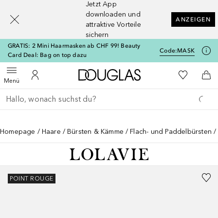
Jetzt App
[navigation.slideout.screenreader]
downloaden und
ANZEIGEN
attraktive Vorteile
sichern
GRATIS: 2 Mini Haarmasken ab CHF 99! Beauty
Code:
MASK
Card Deal: Bag on top dazu
Zur Douglas Startseite
Zu Meiner 
Menü öffnen
Zu Meinem Kundenkonto
Zum
Menü
Gehe zurück
Suche ausführen
Homepage
Haare
Bürsten & Kämme
Flach- und Paddelbürsten
POINT ROUGE