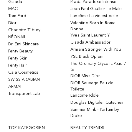
Gisada
Prada Paradoxe Intense
MAC
Jean Paul Gaultier Le Male
Tom Ford
Lancôme La vie est belle
Dior
Valentino Born In Roma
Donna
Charlotte Tilbury
Yves Saint Laurent Y
NÉONAIL
Gisada Ambassador
Dr. Emi Skincare
Armani Stronger With You
Fenty Beauty
YSL Black Opium
Fenty Skin
The Ordinary Glycolic Acid 7
Fenty Hair
%
Caia Cosmetics
DIOR Miss Dior
SWISS ARABIAN
DIOR Sauvage Eau de
ARMAF
Toilette
Transparent Lab
Lancôme Idôle
Douglas Digitaler Gutschein
Summer Mink - Parfum by
Drake
TOP KATEGORIEN
BEAUTY TRENDS