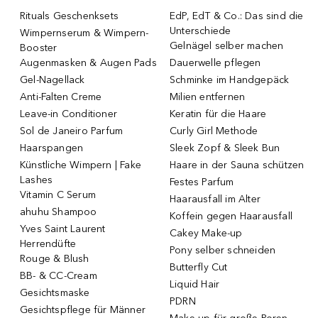
Rituals Geschenksets
EdP, EdT & Co.: Das sind die
Unterschiede
Wimpernserum & Wimpern-
Gelnägel selber machen
Booster
Augenmasken & Augen Pads
Dauerwelle pflegen
Gel-Nagellack
Schminke im Handgepäck
Anti-Falten Creme
Milien entfernen
Leave-in Conditioner
Keratin für die Haare
Sol de Janeiro Parfum
Curly Girl Methode
Haarspangen
Sleek Zopf & Sleek Bun
Künstliche Wimpern | Fake
Haare in der Sauna schützen
Lashes
Festes Parfum
Vitamin C Serum
Haarausfall im Alter
ahuhu Shampoo
Koffein gegen Haarausfall
Yves Saint Laurent
Cakey Make-up
Herrendüfte
Pony selber schneiden
Rouge & Blush
Butterfly Cut
BB- & CC-Cream
Liquid Hair
Gesichtsmaske
PDRN
Gesichtspflege für Männer