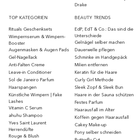
Drake
TOP KATEGORIEN
BEAUTY TRENDS
Rituals Geschenksets
EdP, EdT & Co.: Das sind die
Unterschiede
Wimpernserum & Wimpern-
Gelnägel selber machen
Booster
Augenmasken & Augen Pads
Dauerwelle pflegen
Gel-Nagellack
Schminke im Handgepäck
Anti-Falten Creme
Milien entfernen
Leave-in Conditioner
Keratin für die Haare
Sol de Janeiro Parfum
Curly Girl Methode
Haarspangen
Sleek Zopf & Sleek Bun
Künstliche Wimpern | Fake
Haare in der Sauna schützen
Lashes
Festes Parfum
Vitamin C Serum
Haarausfall im Alter
ahuhu Shampoo
Koffein gegen Haarausfall
Yves Saint Laurent
Cakey Make-up
Herrendüfte
Pony selber schneiden
Rouge & Blush
Butterfly Cut