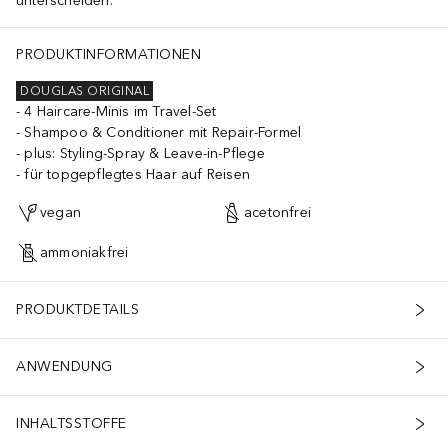
unterscheiden.
 Hydrolyzed Cicer Seed Extract, Lens Esculenta (Lentil) Seed Extract
PRODUKTINFORMATIONEN
DOUGLAS ORIGINAL
4 Haircare-Minis im Travel-Set
Shampoo & Conditioner mit Repair-Formel
plus: Styling-Spray & Leave-in-Pflege
für topgepflegtes Haar auf Reisen
vegan
acetonfrei
ammoniakfrei
PRODUKTDETAILS
ANWENDUNG
INHALTSSTOFFE