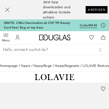
Jetzt App
[navigation.slideout.screenreader]
downloaden und
ANZEIGEN
attraktive Vorteile
sichern
GRATIS: 2 Mini Haarmasken ab CHF 99! Beauty
Code:
MASK
Card Deal: Bag on top dazu
Zur Douglas Startseite
Zu Meiner 
Menü öffnen
Zu Meinem Kundenkonto
Zum
Menü
Gehe zurück
Suche ausführen
Homepage
Haare
Haarpflege
Haarpflegesets
LOLAVIE Restore 