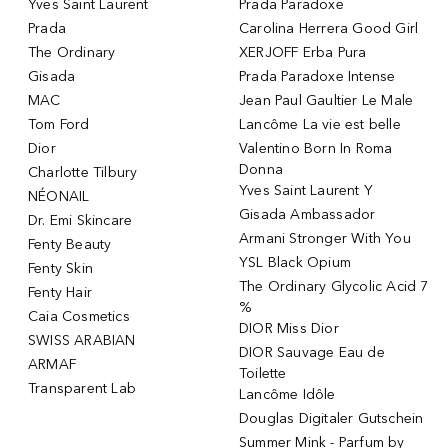
Yves Saint Laurent
Prada Paradoxe
Prada
Carolina Herrera Good Girl
The Ordinary
XERJOFF Erba Pura
Gisada
Prada Paradoxe Intense
MAC
Jean Paul Gaultier Le Male
Tom Ford
Lancôme La vie est belle
Dior
Valentino Born In Roma
Donna
Charlotte Tilbury
Yves Saint Laurent Y
NÉONAIL
Gisada Ambassador
Dr. Emi Skincare
Armani Stronger With You
Fenty Beauty
YSL Black Opium
Fenty Skin
The Ordinary Glycolic Acid 7
Fenty Hair
%
Caia Cosmetics
DIOR Miss Dior
SWISS ARABIAN
DIOR Sauvage Eau de
ARMAF
Toilette
Transparent Lab
Lancôme Idôle
Douglas Digitaler Gutschein
Summer Mink - Parfum by