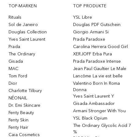
TOP-MARKEN
TOP PRODUKTE
Rituals
YSL Libre
Sol de Janeiro
Douglas PDF Gutschein
Douglas Collection
Giorgio Armani Si
Yves Saint Laurent
Prada Paradoxe
Prada
Carolina Herrera Good Girl
The Ordinary
XERJOFF Erba Pura
Gisada
Prada Paradoxe Intense
MAC
Jean Paul Gaultier Le Male
Tom Ford
Lancôme La vie est belle
Dior
Valentino Born In Roma
Donna
Charlotte Tilbury
Yves Saint Laurent Y
NÉONAIL
Gisada Ambassador
Dr. Emi Skincare
Armani Stronger With You
Fenty Beauty
YSL Black Opium
Fenty Skin
The Ordinary Glycolic Acid 7
Fenty Hair
%
Caia Cosmetics