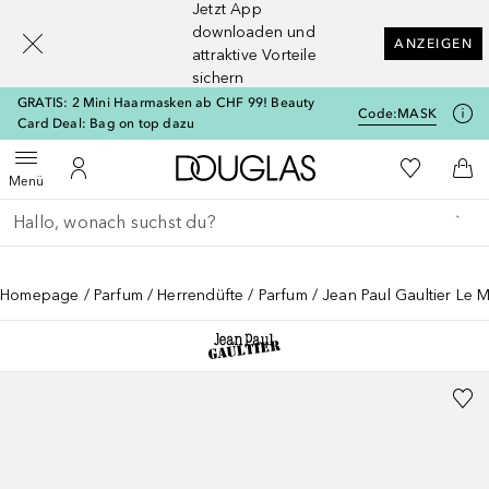
Jetzt App
[navigation.slideout.screenreader]
downloaden und
ANZEIGEN
attraktive Vorteile
sichern
GRATIS: 2 Mini Haarmasken ab CHF 99! Beauty
Code:
MASK
Card Deal: Bag on top dazu
Zur Douglas Startseite
Zu Meiner 
Menü öffnen
Zu Meinem Kundenkonto
Zum
Menü
Gehe zurück
Suche ausführen
Homepage
Parfum
Herrendüfte
Parfum
Jean Paul Gaultier Le M