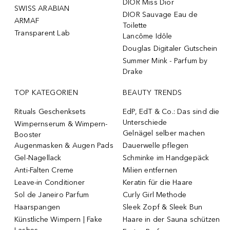
DIOR Miss Dior
SWISS ARABIAN
DIOR Sauvage Eau de
ARMAF
Toilette
Transparent Lab
Lancôme Idôle
Douglas Digitaler Gutschein
Summer Mink - Parfum by
Drake
TOP KATEGORIEN
BEAUTY TRENDS
Rituals Geschenksets
EdP, EdT & Co.: Das sind die
Unterschiede
Wimpernserum & Wimpern-
Gelnägel selber machen
Booster
Augenmasken & Augen Pads
Dauerwelle pflegen
Gel-Nagellack
Schminke im Handgepäck
Anti-Falten Creme
Milien entfernen
Leave-in Conditioner
Keratin für die Haare
Sol de Janeiro Parfum
Curly Girl Methode
Haarspangen
Sleek Zopf & Sleek Bun
Künstliche Wimpern | Fake
Haare in der Sauna schützen