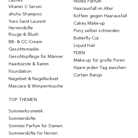
Lashes
Festes Parfum
Vitamin C Serum
Haarausfall im Alter
ahuhu Shampoo
Koffein gegen Haarausfall
Yves Saint Laurent
Cakey Make-up
Herrendüfte
Pony selber schneiden
Rouge & Blush
Butterfly Cut
BB- & CC-Cream
Liquid Hair
Gesichtsmaske
PDRN
Gesichtspflege für Männer
Make-up für große Poren
Haarbürste & Kamm
Haare jeden Tag waschen
Foundation
Curtain Bangs
Nagelset & Nagellackset
Mascara & Wimperntusche
TOP THEMEN
Sommerkosmetik
Sommerdüfte
Sommer Parfum für Damen
Sommerdüfte für Herren