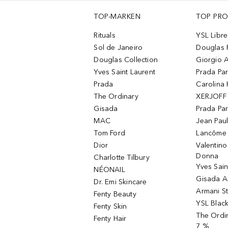
TOP-MARKEN
TOP PR
Rituals
YSL Libre
Sol de Janeiro
Douglas 
Douglas Collection
Giorgio A
Yves Saint Laurent
Prada Pa
Prada
Carolina 
The Ordinary
XERJOFF 
Gisada
Prada Pa
MAC
Jean Paul
Tom Ford
Lancôme L
Dior
Valentin
Donna
Charlotte Tilbury
Yves Sain
NÉONAIL
Gisada 
Dr. Emi Skincare
Armani S
Fenty Beauty
YSL Blac
Fenty Skin
The Ordin
Fenty Hair
7 %