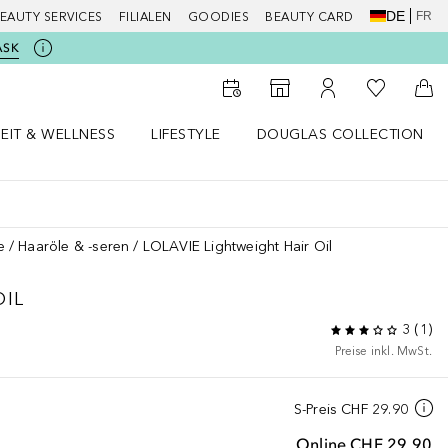
DE
FR
EAUTY SERVICES
FILIALEN
GOODIES
BEAUTY CARD
ASK
Zu Meiner 
Zum Storefinder
Zu Meinem Kunde
Zum
EIT & WELLNESS
LIFESTYLE
DOUGLAS COLLECTION
t & Wellness Menü öffnen
LIFESTYLE Menü öffnen
Douglas Collection Menü öf
e
Haaröle & -seren
LOLAVIE Lightweight Hair Oil
OIL
3
(
1
)
Preise inkl. MwSt.
S-Preis
CHF 29.90
Online
CHF 29.90