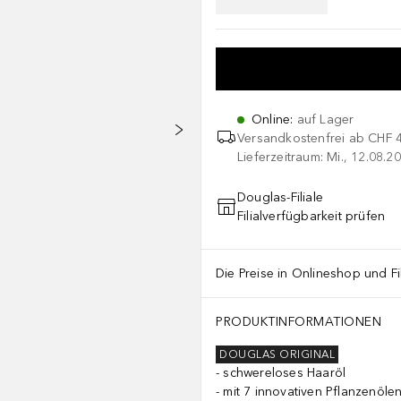
Online
:
auf Lager
Versandkostenfrei ab
CHF 
Lieferzeitraum: Mi., 12.08.20
Douglas-Filiale
Filialverfügbarkeit prüfen
Die Preise in Onlineshop und Fi
PRODUKTINFORMATIONEN
DOUGLAS ORIGINAL
schwereloses Haaröl
mit 7 innovativen Pflanzenöle