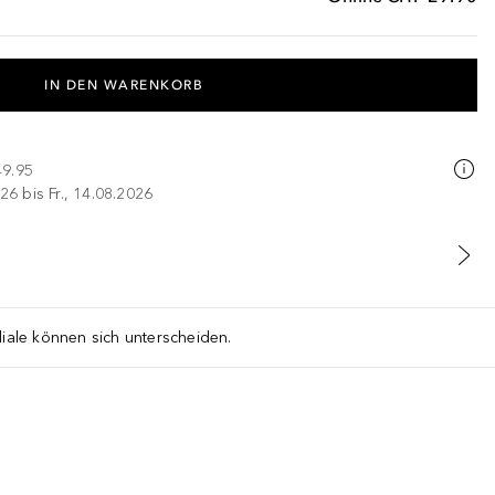
IN DEN WARENKORB
49.95
26 bis Fr., 14.08.2026
liale können sich unterscheiden.
n