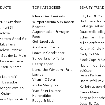
ODUKTE
TOP KATEGORIEN
BEAUTY TREND
Rituals Geschenksets
EdP, EdT & Co.:
die Unterschied
PDF Gutschein
Wimpernserum & Wimpern-
Gelnägel selbe
Booster
rmani Si
Augenmasken & Augen
Dauerwelle pfle
radoxe
Pads
Schminke im Ha
Herrera Good Girl
Gel-Nagellack
Milien entfernen
Erba Pura
Anti-Falten Creme
Keratin für die 
radoxe Intense
Leave-in Conditioner
Curly Girl Meth
 Gaultier Le Male
Sol de Janeiro Parfum
Sleek Zopf & Sl
a vie est belle
Haarspangen
Haare in der Sa
o Born In Roma
Künstliche Wimpern | Fake
schützen
Lashes
Festes Parfum
t Laurent Y
Vitamin C Serum
Haarausfall im A
Ambassador
ahuhu Shampoo
Koffein gegen H
tronger With You
Yves Saint Laurent
Cakey Make-up
k Opium
Herrendüfte
Pony selber sch
ary Glycolic Acid
Rouge & Blush
Butterfly Cut