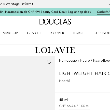
–4 Werktage Lieferzeit
B
Mini Haarmasken ab CHF 99! Beauty Card Deal: Bag on top dazu
Code:
M
Zur Douglas Startseite
MAKE-UP
GESICHT
KÖRPER
HAARE
GESUNDH
ü öffnen
Make-up Menü öffnen
Gesicht Menü öffnen
Körper Menü öffnen
Haare Menü öffnen
Gesundhei
Homepage
Haare
Haarpfleg
LIGHTWEIGHT HAIR 
Haaröl
45 ml
CHF 66.44
 / 
100
ml