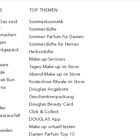
S
TOP THEMEN
 Das sind
Sommerkosmetik
e
Sommerdüfte
r machen
Sommer Parfum für Damen
gen
Sommerdüfte für Herren
ndgepäck
Herbstdüfte
Make-up-Services
Haare
Tages-Make-up im Store
ode
Abend-Make-up im Store
eek Bun
Kostenlose Rituale im Store
una
Douglas Angebote
Geschenkverpackung
Douglas Beauty Card
lter
Click & Collect
aarausfall
DOUGLAS App
Make-up virtuell testen
neiden
Damen Parfum Top 10