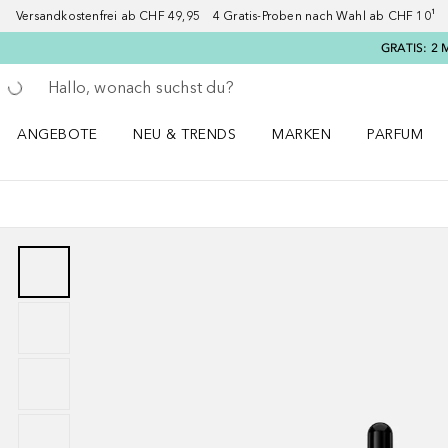
Versandkostenfrei ab CHF 49,95 4 Gratis-Proben nach Wahl ab CHF 10¹ 2
GRATIS: 2 
Gehe zurück
Suche ausführen
ANGEBOTE
NEU & TRENDS
MARKEN
PARFUM
ANGEBOTE Menü öffnen
NEU & TRENDS Menü öffnen
MARKEN Menü öffnen
Parfum Men