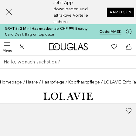
Jetzt App
[navigation.slideout.screenreader]
downloaden und
ANZEIGEN
attraktive Vorteile
sichern
GRATIS: 2 Mini Haarmasken ab CHF 99! Beauty
Code:
MASK
Card Deal: Bag on top dazu
Zur Douglas Startseite
Zu Meiner 
Menü öffnen
Zu Meinem Kundenkonto
Zum
Menü
Gehe zurück
Suche ausführen
Homepage
Haare
Haarpflege
Kopfhautpflege
LOLAVIE Exfolia