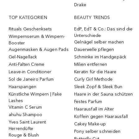
Drake
TOP KATEGORIEN
BEAUTY TRENDS
Rituals Geschenksets
EdP, EdT & Co.: Das sind die
Unterschiede
Wimpernserum & Wimpern-
Gelnägel selber machen
Booster
Augenmasken & Augen Pads
Dauerwelle pflegen
Gel-Nagellack
Schminke im Handgepäck
Anti-Falten Creme
Milien entfernen
Leave-in Conditioner
Keratin für die Haare
Sol de Janeiro Parfum
Curly Girl Methode
Haarspangen
Sleek Zopf & Sleek Bun
Künstliche Wimpern | Fake
Haare in der Sauna schützen
Lashes
Festes Parfum
Vitamin C Serum
Haarausfall im Alter
ahuhu Shampoo
Koffein gegen Haarausfall
Yves Saint Laurent
Cakey Make-up
Herrendüfte
Pony selber schneiden
Rouge & Blush
Butterfly Cut