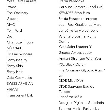
Yves Saint Laurent
Prada Paradoxe
Prada
Carolina Herrera Good Girl
The Ordinary
XERJOFF Erba Pura
Gisada
Prada Paradoxe Intense
MAC
Jean Paul Gaultier Le Male
Tom Ford
Lancôme La vie est belle
Dior
Valentino Born In Roma
Donna
Charlotte Tilbury
Yves Saint Laurent Y
NÉONAIL
Gisada Ambassador
Dr. Emi Skincare
Armani Stronger With You
Fenty Beauty
YSL Black Opium
Fenty Skin
The Ordinary Glycolic Acid 7
Fenty Hair
%
Caia Cosmetics
DIOR Miss Dior
SWISS ARABIAN
DIOR Sauvage Eau de
ARMAF
Toilette
Transparent Lab
Lancôme Idôle
Douglas Digitaler Gutschein
Summer Mink - Parfum by