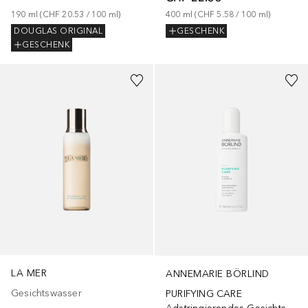
190
ml
 (
CHF 20.53
 / 
100
ml
)
400
ml
 (
CHF 5.58
 / 
100
ml
)
DOUGLAS ORIGINAL
GESCHENK
GESCHENK
Gesponsert
Gesponsert
LA MER
ANNEMARIE BÖRLIND
Gesichtswasser
PURIFYING CARE