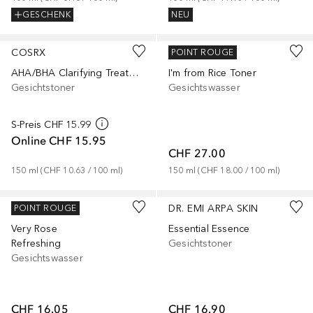
GESCHENK
NEU
COSRX
I’M FROM
POINT ROUGE
AHA/BHA Clarifying Treatment
I'm from Rice Toner
Gesichtstoner
Gesichtswasser
S-Preis
CHF 15.99
Online
CHF 15.95
CHF 27.00
150
ml
 (
CHF 10.63
 / 
100
ml
)
150
ml
 (
CHF 18.00
 / 
100
ml
)
NUXE
DR. EMI ARPA SKIN
POINT ROUGE
Very Rose
Essential Essence
Refreshing
Gesichtstoner
Gesichtswasser
CHF 16.05
CHF 16.90