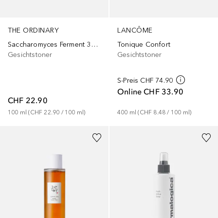
LANCÔME
THE ORDINARY
Tonique Confort
Saccharomyces Ferment 30% Milky Toner
Gesichtstoner
Gesichtstoner
S-Preis
CHF 74.90
Online
CHF 33.90
CHF 22.90
400
ml
 (
CHF 8.48
 / 
100
ml
)
100
ml
 (
CHF 22.90
 / 
100
ml
)