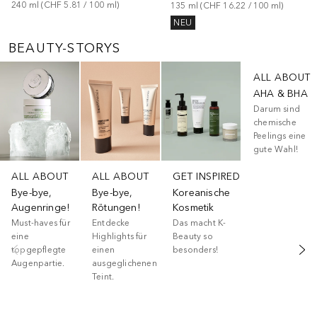
240
ml
 (
CHF 5.81
 / 
100
ml
)
135
ml
 (
CHF 16.22
 / 
100
ml
)
NEU
BEAUTY-STORYS
Überspringen
ALL ABOUT
AHA & BHA
Darum sind
chemische
Peelings eine
gute Wahl!
ALL ABOUT
ALL ABOUT
GET INSPIRED
Bye-bye,
Bye-bye,
Koreanische
Augenringe!
Rötungen!
Kosmetik
Must-haves für
Entdecke
Das macht K-
eine
Highlights für
Beauty so
topgepflegte
einen
besonders!
Augenpartie.
ausgeglichenen
Teint.