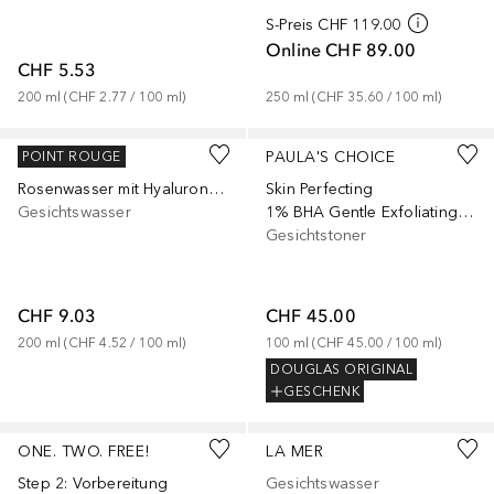
S-Preis
CHF 119.00
Online
CHF 89.00
CHF 5.53
200
ml
 (
CHF 2.77
 / 
100
ml
)
250
ml
 (
CHF 35.60
 / 
100
ml
)
ROSENSE
PAULA'S CHOICE
POINT ROUGE
Rosenwasser mit Hyaluronsäure
Skin Perfecting
Gesichtswasser
1% BHA Gentle Exfoliating Gel
Gesichtstoner
CHF 9.03
CHF 45.00
200
ml
 (
CHF 4.52
 / 
100
ml
)
100
ml
 (
CHF 45.00
 / 
100
ml
)
DOUGLAS ORIGINAL
GESCHENK
ONE. TWO. FREE!
LA MER
Step 2: Vorbereitung
Gesichtswasser