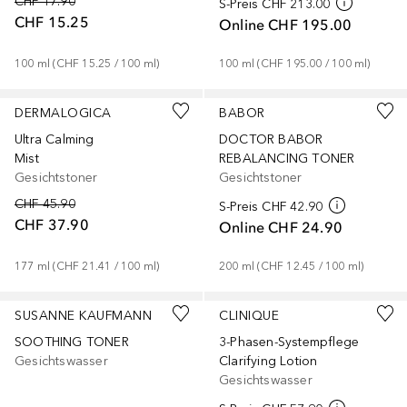
CHF 17.90
S-Preis
CHF 213.00
CHF 15.25
Online
CHF 195.00
100
ml
 (
CHF 15.25
 / 
100
ml
)
100
ml
 (
CHF 195.00
 / 
100
ml
)
DERMALOGICA
BABOR
Ultra Calming
DOCTOR BABOR
Mist
REBALANCING TONER
Gesichtstoner
Gesichtstoner
CHF 45.90
S-Preis
CHF 42.90
CHF 37.90
Online
CHF 24.90
177
ml
 (
CHF 21.41
 / 
100
ml
)
200
ml
 (
CHF 12.45
 / 
100
ml
)
SUSANNE KAUFMANN
CLINIQUE
SOOTHING TONER
3-Phasen-Systempflege
Gesichtswasser
Clarifying Lotion
Gesichtswasser