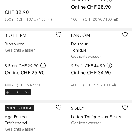
S-Preis
CHF 29.90
Online
CHF 28.90
CHF 32.90
250
ml
 (
CHF 13.16
 / 
100
ml
)
100
ml
 (
CHF 28.90
 / 
100
ml
)
BIOTHERM
LANCÔME
Biosource
Douceur
Gesichtswasser
Tonique
Gesichtswasser
S-Preis
CHF 29.90
S-Preis
CHF 44.90
Online
CHF 25.90
Online
CHF 34.90
400
ml
 (
CHF 6.48
 / 
100
ml
)
400
ml
 (
CHF 8.73
 / 
100
ml
)
GESCHENK
L’ORÉAL PARIS
SISLEY
POINT ROUGE
Age Perfect
Lotion Tonique aux Fleurs
Erfrischend
Gesichtswasser
Gesichtswasser