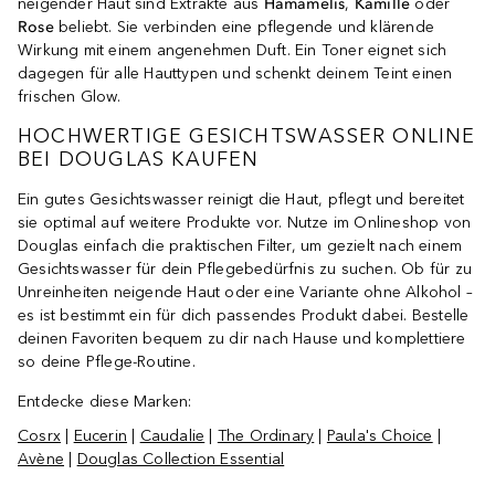
neigender Haut sind Extrakte aus
Hamamelis
,
Kamille
oder
Rose
beliebt. Sie verbinden eine pflegende und klärende
Wirkung mit einem angenehmen Duft. Ein Toner eignet sich
dagegen für alle Hauttypen und schenkt deinem Teint einen
frischen Glow.
HOCHWERTIGE GESICHTSWASSER ONLINE
BEI DOUGLAS KAUFEN
Ein gutes Gesichtswasser reinigt die Haut, pflegt und bereitet
sie optimal auf weitere Produkte vor. Nutze im Onlineshop von
Douglas einfach die praktischen Filter, um gezielt nach einem
Gesichtswasser für dein Pflegebedürfnis zu suchen. Ob für zu
Unreinheiten neigende Haut oder eine Variante ohne Alkohol –
es ist bestimmt ein für dich passendes Produkt dabei. Bestelle
deinen Favoriten bequem zu dir nach Hause und komplettiere
so deine Pflege-Routine.
Entdecke diese Marken:
Cosrx
|
Eucerin
|
Caudalie
|
The Ordinary
|
Paula's Choice
|
Avène
|
Douglas Collection Essential