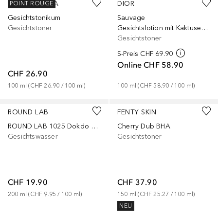
DR. HAUSCHKA
DIOR
POINT ROUGE
Gesichtstonikum
Sauvage
Gesichtstoner
Gesichtslotion mit Kaktusextrakt
Gesichtstoner
S-Preis
CHF 69.90
Online
CHF 58.90
CHF 26.90
100
ml
 (
CHF 26.90
 / 
100
ml
)
100
ml
 (
CHF 58.90
 / 
100
ml
)
ROUND LAB
FENTY SKIN
ROUND LAB 1025 Dokdo Toner 100ml
Cherry Dub BHA
Gesichtswasser
Gesichtstoner
CHF 19.90
CHF 37.90
200
ml
 (
CHF 9.95
 / 
100
ml
)
150
ml
 (
CHF 25.27
 / 
100
ml
)
NEU