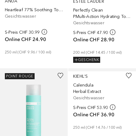
ANUA
ESTÉE LAUDER
Heartleaf 77% Soothing Toner
Perfectly Clean
Gesichtswasser
PMulti-Action Hydrating Toning Lotion/Refiner
Gesichtswasser
S-Preis
CHF 30.99
S-Preis
CHF 47.90
Online
CHF 24.90
Online
CHF 28.90
250
ml
 (
CHF 9.96
 / 
100
ml
)
200
ml
 (
CHF 14.45
 / 
100
ml
)
GESCHENK
KIEHL’S
POINT ROUGE
Calendula
Herbal Extract
Gesichtswasser
S-Preis
CHF 53.90
Online
CHF 36.90
250
ml
 (
CHF 14.76
 / 
100
ml
)