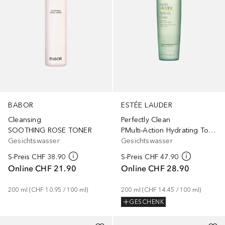
BABOR
ESTÉE LAUDER
Cleansing
Perfectly Clean
SOOTHING ROSE TONER
PMulti-Action Hydrating Toning Lotion/Refiner
Gesichtswasser
Gesichtswasser
S-Preis
CHF 38.90
S-Preis
CHF 47.90
Online
CHF 21.90
Online
CHF 28.90
200
ml
 (
CHF 10.95
 / 
100
ml
)
200
ml
 (
CHF 14.45
 / 
100
ml
)
GESCHENK