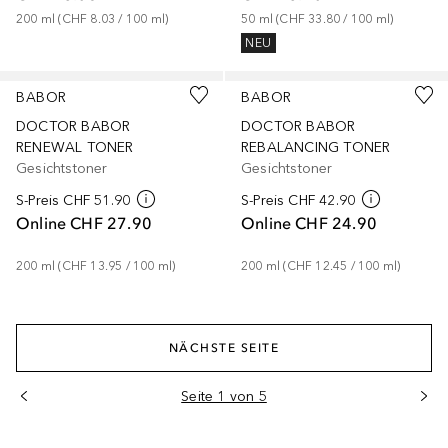
200
ml
 (
CHF 8.03
 / 
100
ml
)
50
ml
 (
CHF 33.80
 / 
100
ml
)
NEU
Gesponsert
Gesponsert
BABOR
BABOR
DOCTOR BABOR
DOCTOR BABOR
RENEWAL TONER
REBALANCING TONER
Gesichtstoner
Gesichtstoner
S-Preis
CHF 51.90
S-Preis
CHF 42.90
Online
CHF 27.90
Online
CHF 24.90
200
ml
 (
CHF 13.95
 / 
100
ml
)
200
ml
 (
CHF 12.45
 / 
100
ml
)
NÄCHSTE SEITE
Seite 1 von 5