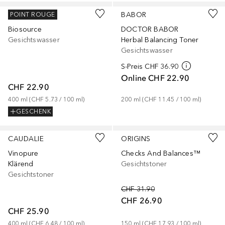
BIOTHERM
BABOR
POINT ROUGE
Biosource
DOCTOR BABOR
Gesichtswasser
Herbal Balancing Toner
Gesichtswasser
S-Preis
CHF 36.90
Online
CHF 22.90
CHF 22.90
400
ml
 (
CHF 5.73
 / 
100
ml
)
200
ml
 (
CHF 11.45
 / 
100
ml
)
GESCHENK
CAUDALIE
ORIGINS
Vinopure
Checks And Balances™
Klärend
Gesichtstoner
Gesichtstoner
CHF 31.90
CHF 26.90
CHF 25.90
400
ml
 (
CHF 6.48
 / 
100
ml
)
150
ml
 (
CHF 17.93
 / 
100
ml
)