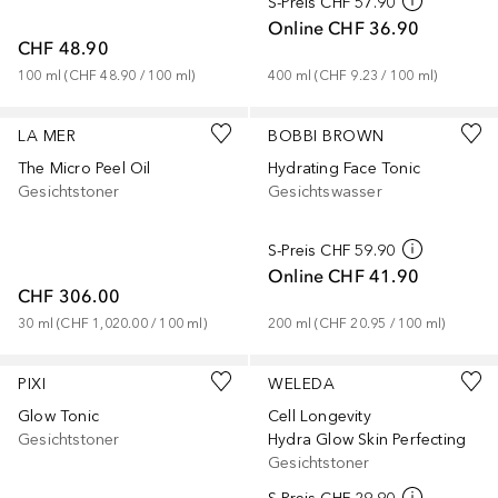
S-Preis
CHF 57.90
Online
CHF 36.90
CHF 48.90
100
ml
 (
CHF 48.90
 / 
100
ml
)
400
ml
 (
CHF 9.23
 / 
100
ml
)
Gesponsert
Gesponsert
LA MER
BOBBI BROWN
The Micro Peel Oil
Hydrating Face Tonic
Gesichtstoner
Gesichtswasser
S-Preis
CHF 59.90
Online
CHF 41.90
CHF 306.00
30
ml
 (
CHF 1,020.00
 / 
100
ml
)
200
ml
 (
CHF 20.95
 / 
100
ml
)
PIXI
WELEDA
Glow Tonic
Cell Longevity
Gesichtstoner
Hydra Glow Skin Perfecting
Gesichtstoner