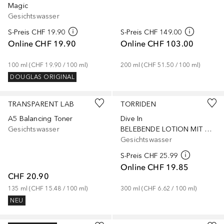
Magic
Gesichtswasser
S-Preis
CHF 19.90
S-Preis
CHF 149.00
Online
CHF 19.90
Online
CHF 103.00
100
ml
 (
CHF 19.90
 / 
100
ml
)
200
ml
 (
CHF 51.50
 / 
100
ml
)
DOUGLAS ORIGINAL
TRANSPARENT LAB
TORRIDEN
A5 Balancing Toner
Dive In
Gesichtswasser
BELEBENDE LOTION MIT HYALURONSÄURE
Gesichtswasser
S-Preis
CHF 25.99
Online
CHF 19.85
CHF 20.90
135
ml
 (
CHF 15.48
 / 
100
ml
)
300
ml
 (
CHF 6.62
 / 
100
ml
)
NEU