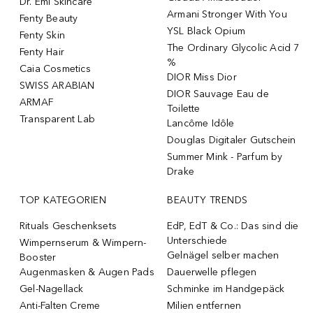
Dr. Emi Skincare
Armani Stronger With You
Fenty Beauty
YSL Black Opium
Fenty Skin
The Ordinary Glycolic Acid 7
Fenty Hair
%
Caia Cosmetics
DIOR Miss Dior
SWISS ARABIAN
DIOR Sauvage Eau de
ARMAF
Toilette
Transparent Lab
Lancôme Idôle
Douglas Digitaler Gutschein
Summer Mink - Parfum by
Drake
TOP KATEGORIEN
BEAUTY TRENDS
Rituals Geschenksets
EdP, EdT & Co.: Das sind die
Unterschiede
Wimpernserum & Wimpern-
Gelnägel selber machen
Booster
Augenmasken & Augen Pads
Dauerwelle pflegen
Gel-Nagellack
Schminke im Handgepäck
Anti-Falten Creme
Milien entfernen