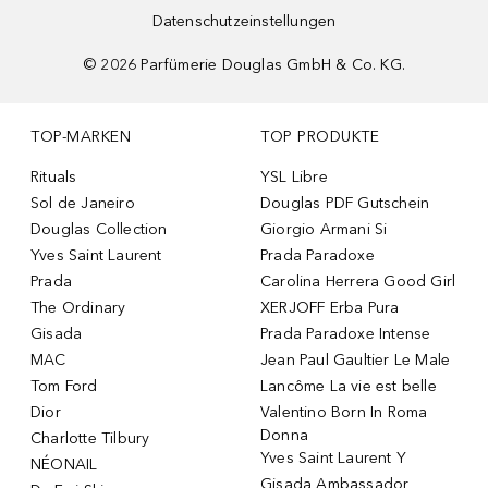
Datenschutzeinstellungen
©
2026
Parfümerie Douglas GmbH & Co. KG.
TOP-MARKEN
TOP PRODUKTE
Rituals
YSL Libre
Sol de Janeiro
Douglas PDF Gutschein
Douglas Collection
Giorgio Armani Si
Yves Saint Laurent
Prada Paradoxe
Prada
Carolina Herrera Good Girl
The Ordinary
XERJOFF Erba Pura
Gisada
Prada Paradoxe Intense
MAC
Jean Paul Gaultier Le Male
Tom Ford
Lancôme La vie est belle
Dior
Valentino Born In Roma
Donna
Charlotte Tilbury
Yves Saint Laurent Y
NÉONAIL
Gisada Ambassador