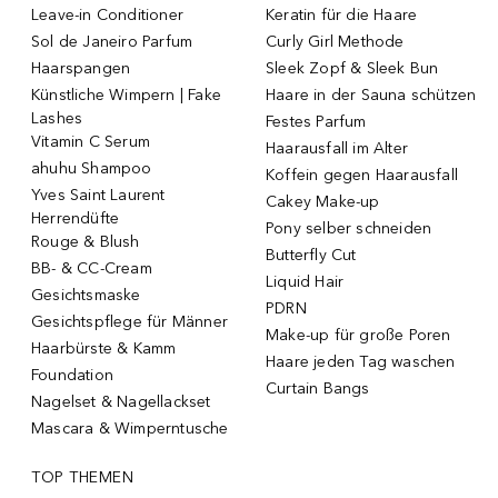
Leave-in Conditioner
Keratin für die Haare
Sol de Janeiro Parfum
Curly Girl Methode
Haarspangen
Sleek Zopf & Sleek Bun
Künstliche Wimpern | Fake
Haare in der Sauna schützen
Lashes
Festes Parfum
Vitamin C Serum
Haarausfall im Alter
ahuhu Shampoo
Koffein gegen Haarausfall
Yves Saint Laurent
Cakey Make-up
Herrendüfte
Pony selber schneiden
Rouge & Blush
Butterfly Cut
BB- & CC-Cream
Liquid Hair
Gesichtsmaske
PDRN
Gesichtspflege für Männer
Make-up für große Poren
Haarbürste & Kamm
Haare jeden Tag waschen
Foundation
Curtain Bangs
Nagelset & Nagellackset
Mascara & Wimperntusche
TOP THEMEN