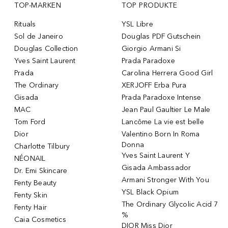
TOP-MARKEN
TOP PRODUKTE
Rituals
YSL Libre
Sol de Janeiro
Douglas PDF Gutschein
Douglas Collection
Giorgio Armani Si
Yves Saint Laurent
Prada Paradoxe
Prada
Carolina Herrera Good Girl
The Ordinary
XERJOFF Erba Pura
Gisada
Prada Paradoxe Intense
MAC
Jean Paul Gaultier Le Male
Tom Ford
Lancôme La vie est belle
Dior
Valentino Born In Roma
Donna
Charlotte Tilbury
Yves Saint Laurent Y
NÉONAIL
Gisada Ambassador
Dr. Emi Skincare
Armani Stronger With You
Fenty Beauty
YSL Black Opium
Fenty Skin
The Ordinary Glycolic Acid 7
Fenty Hair
%
Caia Cosmetics
DIOR Miss Dior