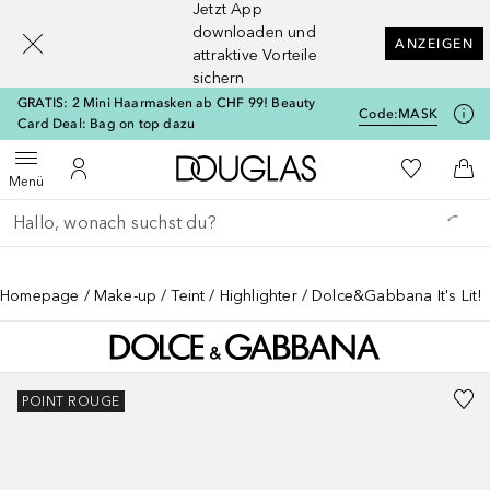
Jetzt App
[navigation.slideout.screenreader]
downloaden und
ANZEIGEN
attraktive Vorteile
sichern
GRATIS: 2 Mini Haarmasken ab CHF 99! Beauty
Code:
MASK
Card Deal: Bag on top dazu
Zur Douglas Startseite
Zu Meiner 
Menü öffnen
Zu Meinem Kundenkonto
Zum
Menü
Gehe zurück
Suche ausführen
Homepage
Make-up
Teint
Highlighter
Dolce&Gabbana It's Lit!
POINT ROUGE