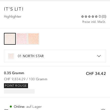
IT'S LIT!
Highlighter
0
(
0
)
Preise inkl. MwSt.
01 NORTH STAR
0.35 Gramm
CHF 34.42
CHF 9,834.29
 / 
100
Gramm
POINT ROUGE
Online
:
auf Lager