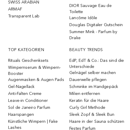
SWISS ARABIAN
DIOR Sauvage Eau de
ARMAF
Toilette
Transparent Lab
Lancôme Idôle
Douglas Digitaler Gutschein
Summer Mink - Parfum by
Drake
TOP KATEGORIEN
BEAUTY TRENDS
Rituals Geschenksets
EdP, EdT & Co.: Das sind die
Unterschiede
Wimpernserum & Wimpern-
Gelnägel selber machen
Booster
Augenmasken & Augen Pads
Dauerwelle pflegen
Gel-Nagellack
Schminke im Handgepäck
Anti-Falten Creme
Milien entfernen
Leave-in Conditioner
Keratin für die Haare
Sol de Janeiro Parfum
Curly Girl Methode
Haarspangen
Sleek Zopf & Sleek Bun
Künstliche Wimpern | Fake
Haare in der Sauna schützen
Lashes
Festes Parfum