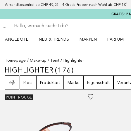
Versandkostenfrei ab CHF 49,95 4 Gratis-Proben nach Wahl ab CHF 10¹ 2
GRATIS: 2 
Gehe zurück
Suche ausführen
ANGEBOTE
NEU & TRENDS
MARKEN
PARFUM
ANGEBOTE Menü öffnen
NEU & TRENDS Menü öffnen
MARKEN Menü öffnen
Parfum Men
Homepage
Make-up
Teint
Highlighter
HIGHLIGHTER
(
176
)
HIGHLIGHTER
176
ERGEBNISSE
Filter
Preis
Produktart
Marke
Eigenschaft
Verant
Gesponsert
POINT ROUGE