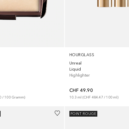
HOURGLASS
Unreal
Liquid
Highlighter
CHF 49.90
0
 / 
100
Gramm
)
10.3
ml
 (
CHF 484.47
 / 
100
ml
)
Gesponsert
POINT ROUGE