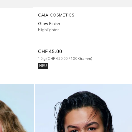
CAIA COSMETICS
Glow Finish
Highlighter
CHF 45.00
10
g
 (
CHF 450.00
 / 
100
Gramm
)
NEU