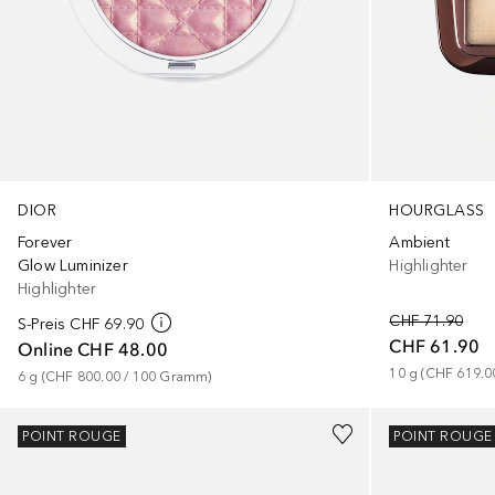
DIOR
HOURGLASS
Forever
Ambient
Glow Luminizer
Highlighter
Highlighter
CHF 71.90
S-Preis
CHF 69.90
CHF 61.90
Online
CHF 48.00
10
g
 (
CHF 619.0
6
g
 (
CHF 800.00
 / 
100
Gramm
)
+
1
Gesponsert
POINT ROUGE
POINT ROUGE