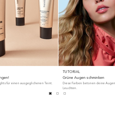
TUTORIAL
ngen!
Grüne Augen schminken
hts für einen ausgeglichenen Teint.
Diese Farben betonen deine Augen
Leuchten.