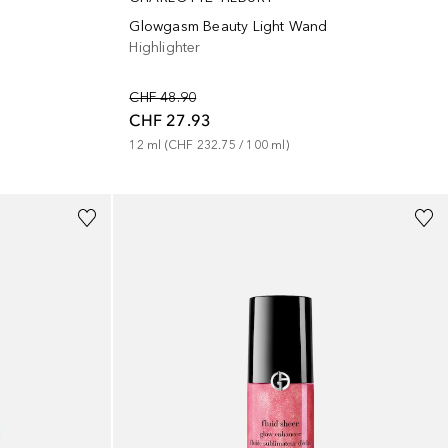
Glowgasm Beauty Light Wand
Highlighter
CHF 48.90
CHF 27.93
12
ml
 (
CHF 232.75
 / 
100
ml
)
+
3