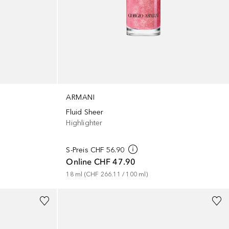
ARMANI
Fluid Sheer
Highlighter
S-Preis
CHF 56.90
Online
CHF 47.90
18
ml
 (
CHF 266.11
 / 
100
ml
)
+
2