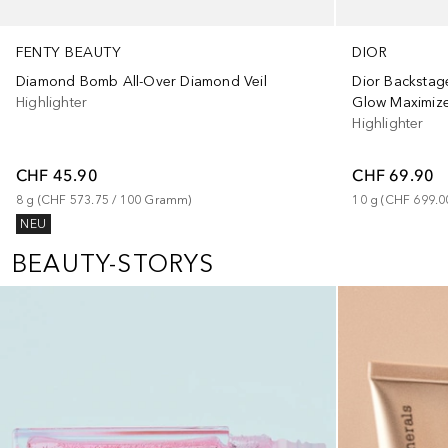
FENTY BEAUTY
DIOR
Diamond Bomb All-Over Diamond Veil
Dior Backstag
Highlighter
Glow Maximize
Highlighter
CHF 45.90
CHF 69.90
8
g
 (
CHF 573.75
 / 
100
Gramm
)
10
g
 (
CHF 699.0
NEU
BEAUTY-STORYS
Überspringen