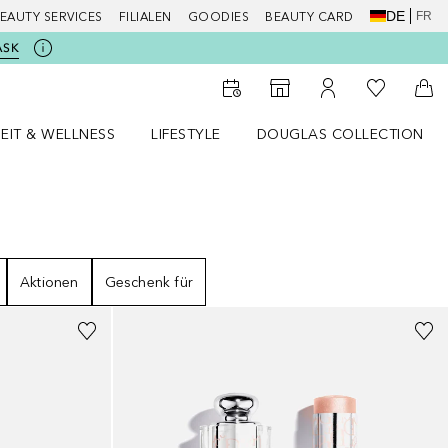
DE
FR
EAUTY SERVICES
FILIALEN
GOODIES
BEAUTY CARD
ASK
Zu Meiner 
Zum Storefinder
Zu Meinem Kunde
Zum
EIT & WELLNESS
LIFESTYLE
DOUGLAS COLLECTION
t & Wellness Menü öffnen
LIFESTYLE Menü öffnen
Douglas Collection Menü öf
Aktionen
Geschenk für
+
5