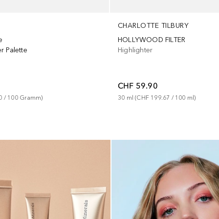
CHARLOTTE TILBURY
e
HOLLYWOOD FILTER
r Palette
Highlighter
CHF 59.90
0
 / 
100
Gramm
)
30
ml
 (
CHF 199.67
 / 
100
ml
)