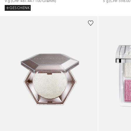
9
g
 (
CHF 481.44
 / 
100
Gramm
)
5
g
 (
CHF 598.00
GESCHENK
+
2
+
2