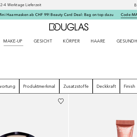
–4 Werktage Lieferzeit
B
Mini Haarmasken ab CHF 99! Beauty Card Deal: Bag on top dazu
Code:
M
Zur Douglas Startseite
MAKE-UP
GESICHT
KÖRPER
HAARE
GESUNDH
ü öffnen
Make-up Menü öffnen
Gesicht Menü öffnen
Körper Menü öffnen
Haare Menü öffnen
Gesundhei
wortung
Produktmerkmal
Zusatzstoffe
Deckkraft
Finish
Gesponsert
+
1