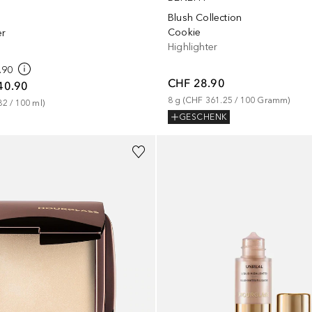
Blush Collection
Cookie
er
Highlighter
.90
CHF 28.90
40.90
8
g
 (
CHF 361.25
 / 
100
Gramm
)
82
 / 
100
ml
)
GESCHENK
+
2