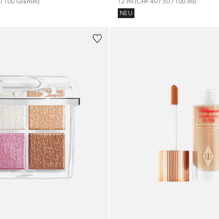
 / 
100
Gramm
)
12
ml
 (
CHF 407.50
 / 
100
ml
)
NEU
+
15