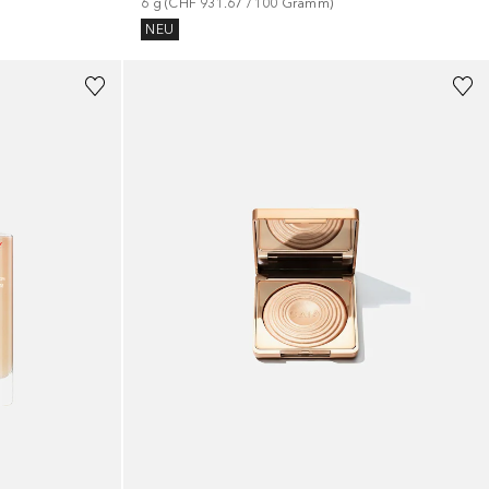
6
g
 (
CHF 931.67
 / 
100
Gramm
)
NEU
+
1