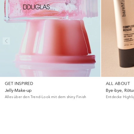
GET INSPIRED
ALL ABOUT
Jelly-Make-up
Bye-bye, Rötu
Alles über den Trend-Look mit dem shiny Finish
Entdecke Highlig
+
1
+
5