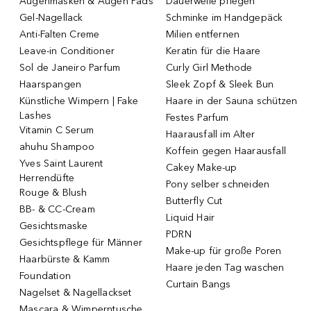
Augenmasken & Augen Pads
Dauerwelle pflegen
Gel-Nagellack
Schminke im Handgepäck
Anti-Falten Creme
Milien entfernen
Leave-in Conditioner
Keratin für die Haare
Sol de Janeiro Parfum
Curly Girl Methode
Haarspangen
Sleek Zopf & Sleek Bun
Künstliche Wimpern | Fake
Haare in der Sauna schützen
Lashes
Festes Parfum
Vitamin C Serum
Haarausfall im Alter
ahuhu Shampoo
Koffein gegen Haarausfall
Yves Saint Laurent
Cakey Make-up
Herrendüfte
Pony selber schneiden
Rouge & Blush
Butterfly Cut
BB- & CC-Cream
Liquid Hair
Gesichtsmaske
PDRN
Gesichtspflege für Männer
Make-up für große Poren
Haarbürste & Kamm
Haare jeden Tag waschen
Foundation
Curtain Bangs
Nagelset & Nagellackset
Mascara & Wimperntusche