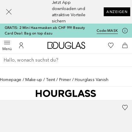
Jetzt App
[navigation.slideout.screenreader]
downloaden und
ANZEIGEN
attraktive Vorteile
sichern
GRATIS: 2 Mini Haarmasken ab CHF 99! Beauty
Code:
MASK
Card Deal: Bag on top dazu
Zur Douglas Startseite
Zu Meiner 
Menü öffnen
Zu Meinem Kundenkonto
Zum
Menü
Gehe zurück
Suche ausführen
Homepage
Make-up
Teint
Primer
Hourglass Vanish