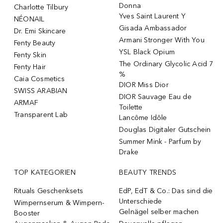
Donna
Charlotte Tilbury
Yves Saint Laurent Y
NÉONAIL
Gisada Ambassador
Dr. Emi Skincare
Armani Stronger With You
Fenty Beauty
YSL Black Opium
Fenty Skin
The Ordinary Glycolic Acid 7
Fenty Hair
%
Caia Cosmetics
DIOR Miss Dior
SWISS ARABIAN
DIOR Sauvage Eau de
ARMAF
Toilette
Transparent Lab
Lancôme Idôle
Douglas Digitaler Gutschein
Summer Mink - Parfum by
Drake
TOP KATEGORIEN
BEAUTY TRENDS
Rituals Geschenksets
EdP, EdT & Co.: Das sind die
Unterschiede
Wimpernserum & Wimpern-
Gelnägel selber machen
Booster