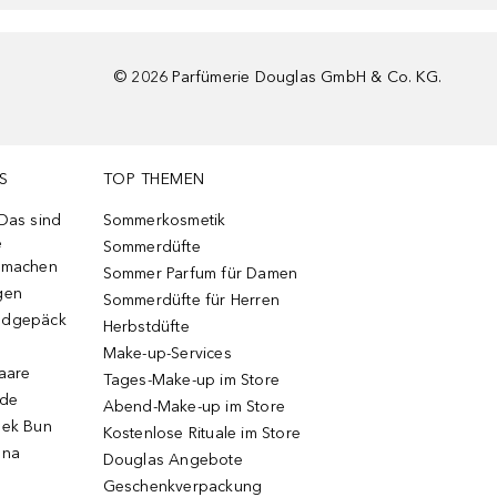
©
2026
Parfümerie Douglas GmbH & Co. KG.
S
TOP THEMEN
 Das sind
Sommerkosmetik
e
Sommerdüfte
r machen
Sommer Parfum für Damen
gen
Sommerdüfte für Herren
ndgepäck
Herbstdüfte
Make-up-Services
Haare
Tages-Make-up im Store
ode
Abend-Make-up im Store
eek Bun
Kostenlose Rituale im Store
una
Douglas Angebote
Geschenkverpackung