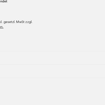
endet
kl. gesetzl. MwSt zzgl.
en.