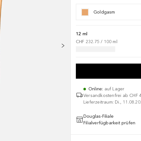
Goldgasm
12 ml
CHF 232.75
 / 
100
ml
Online
:
auf Lager
Versandkostenfrei ab
CHF 
Lieferzeitraum: Di., 11.08.2
Douglas-Filiale
Filialverfügbarkeit prüfen