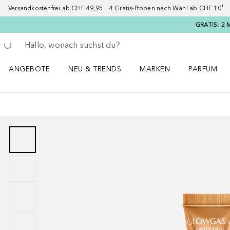
Versandkostenfrei ab CHF 49,95 4 Gratis-Proben nach Wahl ab CHF 10¹ 2
GRATIS: 2 
Gehe zurück
Suche ausführen
ANGEBOTE
NEU & TRENDS
MARKEN
PARFUM
ANGEBOTE Menü öffnen
NEU & TRENDS Menü öffnen
MARKEN Menü öffnen
Parfum Men