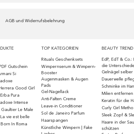
AGB und Widerrufsbelehrung
ODUKTE
TOP KATEGORIEN
BEAUTY TREND
Rituals Geschenksets
EdP, EdT & Co.:
die Unterschied
PDF Gutschein
Wimpernserum & Wimpern-
Gelnägel selbe
Booster
rmani Si
Augenmasken & Augen
Dauerwelle pfle
radoxe
Pads
Schminke im Ha
Herrera Good Girl
Gel-Nagellack
Milien entfernen
Erba Pura
Anti-Falten Creme
Keratin für die 
radoxe Intense
Leave-in Conditioner
Curly Girl Meth
 Gaultier Le Male
Sol de Janeiro Parfum
Sleek Zopf & Sl
a vie est belle
Haarspangen
Haare in der Sa
o Born In Roma
Künstliche Wimpern | Fake
schützen
Lashes