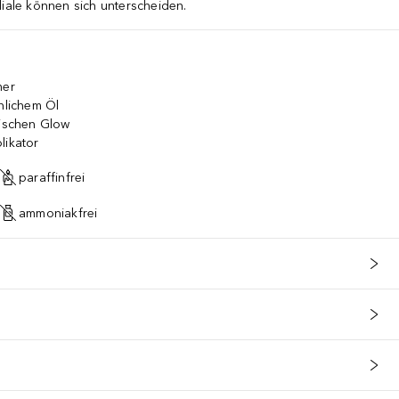
liale können sich unterscheiden.
mer
nnlichem Öl
gischen Glow
likator
paraffinfrei
ammoniakfrei