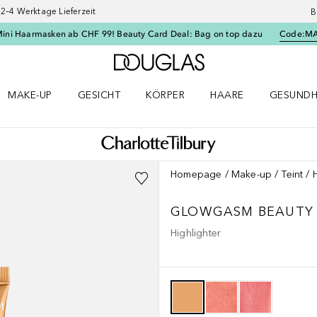
–4 Werktage Lieferzeit
B
Mini Haarmasken ab CHF 99! Beauty Card Deal: Bag on top dazu
Code:
M
Zur Douglas Startseite
MAKE-UP
GESICHT
KÖRPER
HAARE
GESUNDH
ü öffnen
Make-up Menü öffnen
Gesicht Menü öffnen
Körper Menü öffnen
Haare Menü öffnen
Gesundhei
Homepage
Make-up
Teint
GLOWGASM BEAUTY
Highlighter