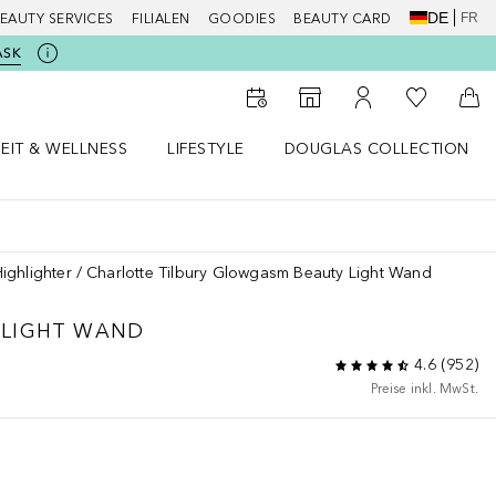
DE
FR
EAUTY SERVICES
FILIALEN
GOODIES
BEAUTY CARD
ASK
Zu Meiner 
Zum Storefinder
Zu Meinem Kunde
Zum
EIT & WELLNESS
LIFESTYLE
DOUGLAS COLLECTION
t & Wellness Menü öffnen
LIFESTYLE Menü öffnen
Douglas Collection Menü öf
Highlighter
Charlotte Tilbury Glowgasm Beauty Light Wand
 LIGHT WAND
4.6
(
952
)
Preise inkl. MwSt.