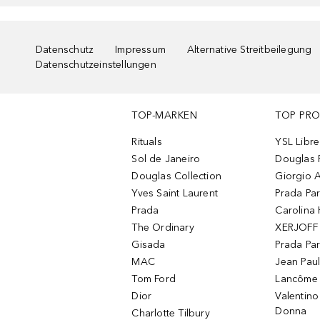
Datenschutz
Impressum
Alternative Streitbeilegung
Datenschutzeinstellungen
TOP-MARKEN
TOP PR
Rituals
YSL Libre
Sol de Janeiro
Douglas 
Douglas Collection
Giorgio A
Yves Saint Laurent
Prada Pa
Prada
Carolina 
The Ordinary
XERJOFF 
Gisada
Prada Pa
MAC
Jean Paul
Tom Ford
Lancôme L
Dior
Valentin
Donna
Charlotte Tilbury