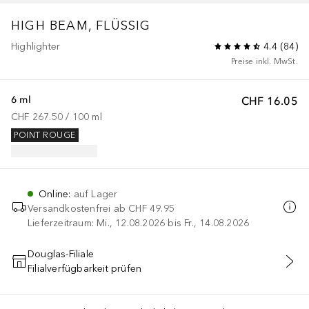
HIGH BEAM, FLÜSSIG
Highlighter
4.4
(
84
)
Preise inkl. MwSt.
6 ml
CHF 16.05
CHF 267.50
 / 
100
ml
POINT ROUGE
Online
:
auf Lager
Versandkostenfrei ab
CHF 49.95
Lieferzeitraum: Mi., 12.08.2026 bis Fr., 14.08.2026
Douglas-Filiale
Filialverfügbarkeit prüfen
IN DEN WARENKORB