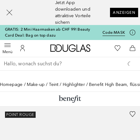
Jetzt App
[navigation.slideout.screenreader]
downloaden und
ANZEIGEN
attraktive Vorteile
sichern
GRATIS: 2 Mini Haarmasken ab CHF 99! Beauty
Code:
MASK
Card Deal: Bag on top dazu
Zur Douglas Startseite
Zu Meiner 
Menü öffnen
Zu Meinem Kundenkonto
Zum
Menü
Gehe zurück
Suche ausführen
Homepage
Make-up
Teint
Highlighter
Benefit High Beam, flüss
POINT ROUGE