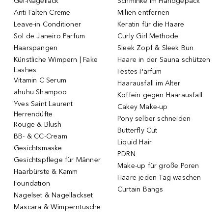
Gel-Nagellack
Schminke im Handgepäck
Anti-Falten Creme
Milien entfernen
Leave-in Conditioner
Keratin für die Haare
Sol de Janeiro Parfum
Curly Girl Methode
Haarspangen
Sleek Zopf & Sleek Bun
Künstliche Wimpern | Fake
Haare in der Sauna schützen
Lashes
Festes Parfum
Vitamin C Serum
Haarausfall im Alter
ahuhu Shampoo
Koffein gegen Haarausfall
Yves Saint Laurent
Cakey Make-up
Herrendüfte
Pony selber schneiden
Rouge & Blush
Butterfly Cut
BB- & CC-Cream
Liquid Hair
Gesichtsmaske
PDRN
Gesichtspflege für Männer
Make-up für große Poren
Haarbürste & Kamm
Haare jeden Tag waschen
Foundation
Curtain Bangs
Nagelset & Nagellackset
Mascara & Wimperntusche