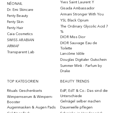
Yves Saint Laurent Y
NÉONAIL
Gisada Ambassador
Dr. Emi Skincare
Armani Stronger With You
Fenty Beauty
YSL Black Opium
Fenty Skin
The Ordinary Glycolic Acid 7
Fenty Hair
%
Caia Cosmetics
DIOR Miss Dior
SWISS ARABIAN
DIOR Sauvage Eau de
ARMAF
Toilette
Transparent Lab
Lancôme Idôle
Douglas Digitaler Gutschein
Summer Mink - Parfum by
Drake
TOP KATEGORIEN
BEAUTY TRENDS
Rituals Geschenksets
EdP, EdT & Co.: Das sind die
Unterschiede
Wimpernserum & Wimpern-
Gelnägel selber machen
Booster
Augenmasken & Augen Pads
Dauerwelle pflegen