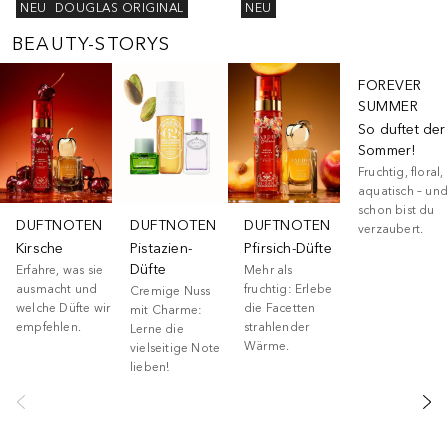
NEU
DOUGLAS ORIGINAL
NEU
BEAUTY-STORYS
Überspringen
FOREVER
SUMMER
So duftet der
Sommer!
Fruchtig, floral,
aquatisch – und
schon bist du
DUFTNOTEN
DUFTNOTEN
DUFTNOTEN
verzaubert.
Kirsche
Pistazien-
Pfirsich-Düfte
Düfte
Erfahre, was sie
Mehr als
ausmacht und
fruchtig: Erlebe
Cremige Nuss
welche Düfte wir
die Facetten
mit Charme:
empfehlen.
strahlender
Lerne die
Wärme.
vielseitige Note
lieben!