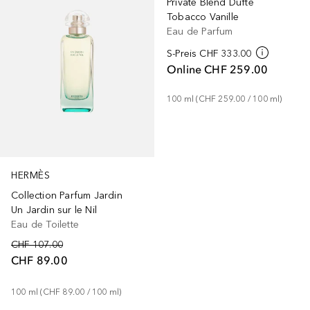
Private Blend Düfte
Tobacco Vanille
Eau de Parfum
S-Preis
CHF 333.00
Online
CHF 259.00
100
ml
 (
CHF 259.00
 / 
100
ml
)
HERMÈS
Collection Parfum Jardin
Un Jardin sur le Nil
Eau de Toilette
CHF 107.00
CHF 89.00
100
ml
 (
CHF 89.00
 / 
100
ml
)