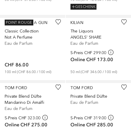
GESCHENK
JULIETTE HAS A GUN
KILIAN
POINT ROUGE
Classic Collection
The Liquors
Not A Perfume
ANGELS' SHARE
Eau de Parfum
Eau de Parfum
S-Preis
CHF 299.00
Online
CHF 173.00
CHF 86.00
100
ml
 (
CHF 86.00
 / 
100
ml
)
50
ml
 (
CHF 346.00
 / 
100
ml
)
Gesponsert
Gesponsert
TOM FORD
TOM FORD
Private Blend Düfte
Private Blend Düfte
Mandarino Di Amalfi
Eau de Parfum
Eau de Parfum
S-Preis
CHF 323.00
S-Preis
CHF 319.00
Online
CHF 275.00
Online
CHF 285.00