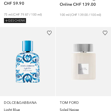
CHF 59.90
Online
CHF 139.00
75
ml
 (
CHF 79.87
 / 
100
ml
)
100
ml
 (
CHF 139.00
 / 
100
ml
)
GESCHENK
DOLCE&GABBANA
TOM FORD
Light Blue
Soleil Neige