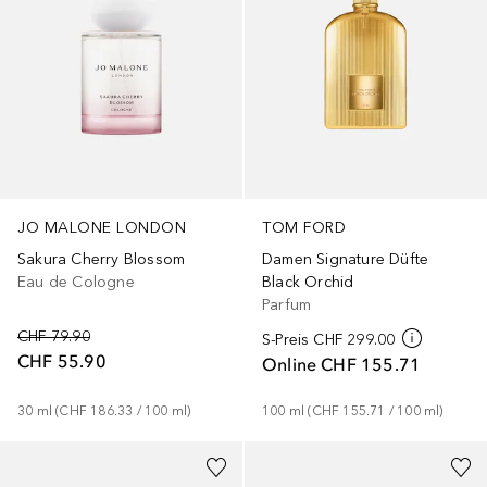
JO MALONE LONDON
TOM FORD
Sakura Cherry Blossom
Damen Signature Düfte
Eau de Cologne
Black Orchid
Parfum
CHF 79.90
S-Preis
CHF 299.00
CHF 55.90
Online
CHF 155.71
30
ml
 (
CHF 186.33
 / 
100
ml
)
100
ml
 (
CHF 155.71
 / 
100
ml
)