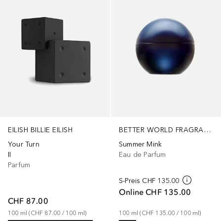
EILISH BILLIE EILISH
BETTER WORLD FRAGRANCE HOUSE BY DRAKE
Your Turn
Summer Mink
II
Eau de Parfum
Parfum
S-Preis
CHF 135.00
Online
CHF 135.00
CHF 87.00
100
ml
 (
CHF 87.00
 / 
100
ml
)
100
ml
 (
CHF 135.00
 / 
100
ml
)