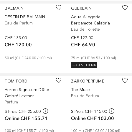
BALMAIN
GUERLAIN
DESTIN DE BALMAIN
Aqua Allegoria
Eau de Parfum
Bergamote Calabria
Eau de Toilette
CHF 133.00
CHF 127.00
CHF 120.00
CHF 64.90
50
ml
 (
CHF 240.00
 / 
100
ml
)
75
ml
 (
CHF 86.53
 / 
100
ml
)
GESCHENK
TOM FORD
ZARKOPERFUME
Herren Signature Düfte
The Muse
Ombré Leather
Eau de Parfum
Parfum
S-Preis
CHF 255.00
S-Preis
CHF 145.00
Online
CHF 155.71
Online
CHF 103.00
100
ml
 (
CHF 155.71
 / 
100
ml
)
100
ml
 (
CHF 103.00
 / 
100
ml
)