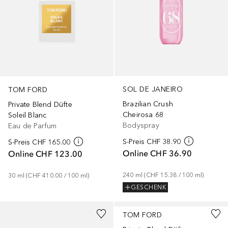
SOL DE JANEIRO
TOM FORD
Brazilian Crush
Private Blend Düfte
Cheirosa 68
Soleil Blanc
Bodyspray
Eau de Parfum
S-Preis
CHF 38.90
S-Preis
CHF 165.00
Online
CHF 36.90
Online
CHF 123.00
240
ml
 (
CHF 15.38
 / 
100
ml
)
30
ml
 (
CHF 410.00
 / 
100
ml
)
GESCHENK
TOM FORD