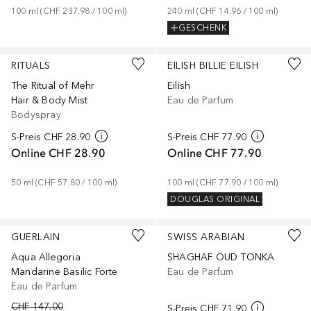
100
ml
 (
CHF 237.98
 / 
100
ml
)
240
ml
 (
CHF 14.96
 / 
100
ml
)
GESCHENK
RITUALS
EILISH BILLIE EILISH
The Ritual of Mehr
Eilish
Hair & Body Mist
Eau de Parfum
Bodyspray
S-Preis
CHF 28.90
S-Preis
CHF 77.90
Online
CHF 28.90
Online
CHF 77.90
50
ml
 (
CHF 57.80
 / 
100
ml
)
100
ml
 (
CHF 77.90
 / 
100
ml
)
DOUGLAS ORIGINAL
GUERLAIN
SWISS ARABIAN
Aqua Allegoria
SHAGHAF OUD TONKA
Mandarine Basilic Forte
Eau de Parfum
Eau de Parfum
CHF 147.00
S-Preis
CHF 71.90