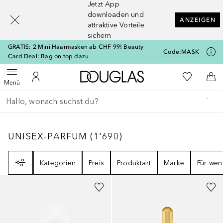
Jetzt App
[navigation.slideout.screenreader]
downloaden und
ANZEIGEN
attraktive Vorteile
sichern
GRATIS: 2 Mini Haarmasken ab CHF 99! Beauty
Code:
MASK
Card Deal: Bag on top dazu
Zur Douglas Startseite
Zu Meiner 
Menü öffnen
Zu Meinem Kundenkonto
Zum
Menü
Gehe zurück
Suche ausführen
UNISEX-PARFUM
1690
ERGEBNISSE
UNISEX-PARFUM
(
1'690
)
Filter
Kategorien
Preis
Produktart
Marke
Für wen
Gesponsert
Gesponsert