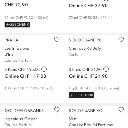
CHF 72.90
Online
CHF 37.90
75
ml
 (
CHF 97.20
 / 
100
ml
)
75
ml
 (
CHF 50.53
 / 
100
ml
)
GESCHENK
PRADA
SOL DE JANEIRO
Les Infusions
Cheirosa 62 Jelly
d'Iris
Parfum
Eau de Parfum
S-Preis
CHF 195.00
S-Preis
CHF 21.90
Online
CHF 117.00
Online
CHF 21.90
100
ml
 (
CHF 117.00
 / 
100
ml
)
4
g
 (
CHF 547.50
 / 
100
Gramm
)
GESCHENK
GOLDFIELD&BANKS
SOL DE JANEIRO
Ingenious Ginger
Mist
Eau de Parfum
Cheeky Biquíni Perfume