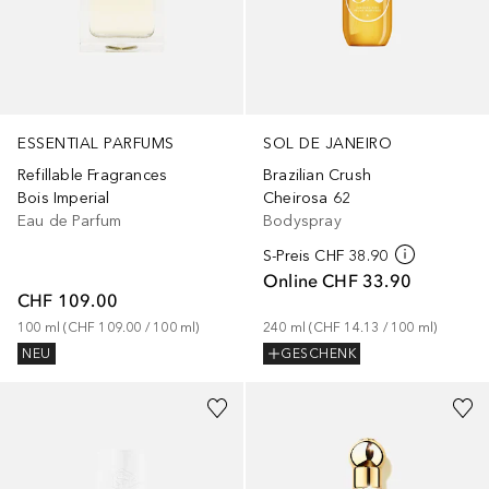
ESSENTIAL PARFUMS
SOL DE JANEIRO
Refillable Fragrances
Brazilian Crush
Bois Imperial
Cheirosa 62
Eau de Parfum
Bodyspray
S-Preis
CHF 38.90
Online
CHF 33.90
CHF 109.00
100
ml
 (
CHF 109.00
 / 
100
ml
)
240
ml
 (
CHF 14.13
 / 
100
ml
)
NEU
GESCHENK