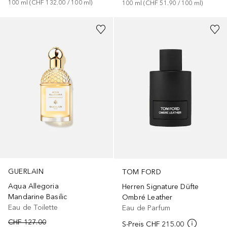
100
ml
 (
CHF 132.00
 / 
100
ml
)
100
ml
 (
CHF 51.90
 / 
100
ml
)
GUERLAIN
TOM FORD
Aqua Allegoria
Herren Signature Düfte
Mandarine Basilic
Ombré Leather
Eau de Toilette
Eau de Parfum
CHF 127.00
S-Preis
CHF 215.00