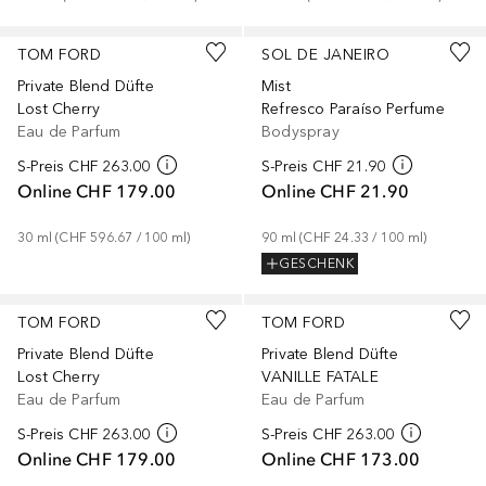
TOM FORD
SOL DE JANEIRO
Private Blend Düfte
Mist
Lost Cherry
Refresco Paraíso Perfume
Eau de Parfum
Bodyspray
S-Preis
CHF 263.00
S-Preis
CHF 21.90
Online
CHF 179.00
Online
CHF 21.90
30
ml
 (
CHF 596.67
 / 
100
ml
)
90
ml
 (
CHF 24.33
 / 
100
ml
)
GESCHENK
Gesponsert
Gesponsert
TOM FORD
TOM FORD
Private Blend Düfte
Private Blend Düfte
Lost Cherry
VANILLE FATALE
Eau de Parfum
Eau de Parfum
S-Preis
CHF 263.00
S-Preis
CHF 263.00
Online
CHF 179.00
Online
CHF 173.00