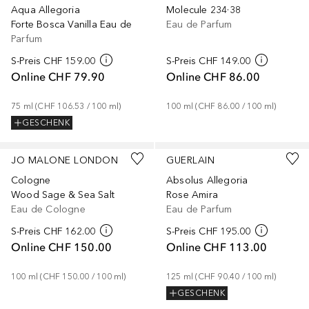
Aqua Allegoria
Molecule 234·38
Forte Bosca Vanilla Eau de
Eau de Parfum
Parfum
S-Preis
CHF 159.00
S-Preis
CHF 149.00
Online
CHF 79.90
Online
CHF 86.00
75
ml
 (
CHF 106.53
 / 
100
ml
)
100
ml
 (
CHF 86.00
 / 
100
ml
)
GESCHENK
JO MALONE LONDON
GUERLAIN
Cologne
Absolus Allegoria
Wood Sage & Sea Salt
Rose Amira
Eau de Cologne
Eau de Parfum
S-Preis
CHF 162.00
S-Preis
CHF 195.00
Online
CHF 150.00
Online
CHF 113.00
100
ml
 (
CHF 150.00
 / 
100
ml
)
125
ml
 (
CHF 90.40
 / 
100
ml
)
GESCHENK