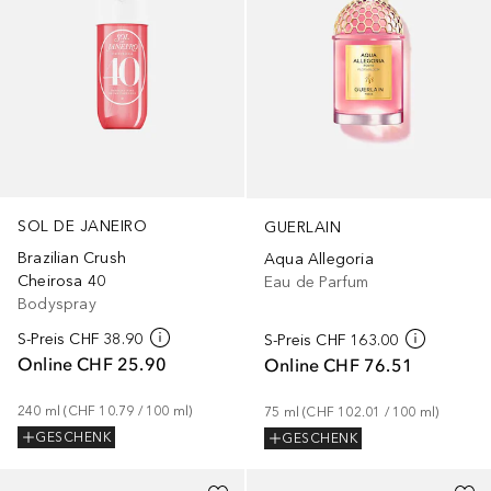
SOL DE JANEIRO
GUERLAIN
Brazilian Crush
Aqua Allegoria
Cheirosa 40
Eau de Parfum
Bodyspray
S-Preis
CHF 38.90
S-Preis
CHF 163.00
Online
CHF 25.90
Online
CHF 76.51
240
ml
 (
CHF 10.79
 / 
100
ml
)
75
ml
 (
CHF 102.01
 / 
100
ml
)
GESCHENK
GESCHENK