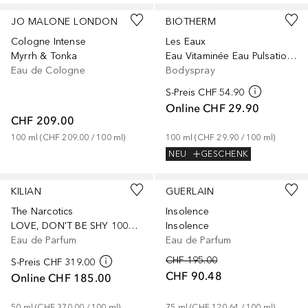
JO MALONE LONDON
BIOTHERM
Cologne Intense
Les Eaux
Myrrh & Tonka
Eau Vitaminée Eau Pulsation Berry
Eau de Cologne
Bodyspray
S-Preis
CHF 54.90
Online
CHF 29.90
CHF 209.00
100
ml
 (
CHF 209.00
 / 
100
ml
)
100
ml
 (
CHF 29.90
 / 
100
ml
)
NEU
GESCHENK
KILIAN
GUERLAIN
The Narcotics
Insolence
LOVE, DON'T BE SHY 100ml refillable
Insolence
Eau de Parfum
Eau de Parfum
CHF 195.00
S-Preis
CHF 319.00
CHF 90.48
Online
CHF 185.00
50
ml
 (
CHF 370.00
 / 
100
ml
)
75
ml
 (
CHF 120.64
 / 
100
ml
)