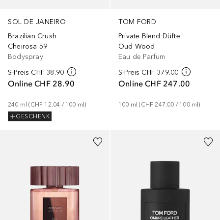
SOL DE JANEIRO
TOM FORD
Brazilian Crush
Private Blend Düfte
Cheirosa 59
Oud Wood
Bodyspray
Eau de Parfum
S-Preis
CHF 38.90
S-Preis
CHF 379.00
Online
CHF 28.90
Online
CHF 247.00
240
ml
 (
CHF 12.04
 / 
100
ml
)
100
ml
 (
CHF 247.00
 / 
100
ml
)
GESCHENK
Gesponsert
Gesponsert