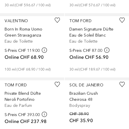
30
ml
 (
CHF 596.67
 / 
100
ml
)
30
ml
 (
CHF 576.67
 / 
100
ml
)
VALENTINO
TOM FORD
Born In Roma Uomo
Damen Signature Düfte
Green Stravaganza
Eau de Soleil Blanc
Eau de Toilette
Eau de Toilette
S-Preis
CHF 119.00
S-Preis
CHF 87.00
Online
CHF 68.90
Online
CHF 56.90
100
ml
 (
CHF 68.90
 / 
100
ml
)
30
ml
 (
CHF 189.67
 / 
100
ml
)
TOM FORD
SOL DE JANEIRO
Private Blend Düfte
Brazilian Crush
Neroli Portofino
Cheirosa 48
Eau de Parfum
Bodyspray
CHF 38.90
S-Preis
CHF 393.00
CHF 35.90
Online
CHF 237.98