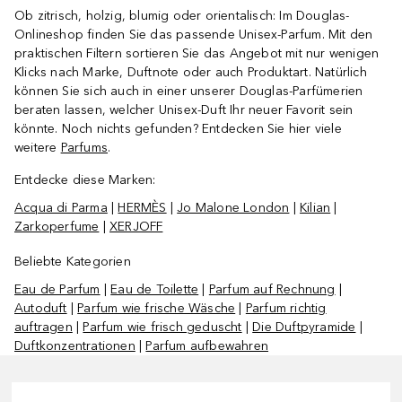
Ob zitrisch, holzig, blumig oder orientalisch: Im Douglas-
Onlineshop finden Sie das passende Unisex-Parfum. Mit den
praktischen Filtern sortieren Sie das Angebot mit nur wenigen
Klicks nach Marke, Duftnote oder auch Produktart. Natürlich
können Sie sich auch in einer unserer Douglas-Parfümerien
beraten lassen, welcher Unisex-Duft Ihr neuer Favorit sein
könnte. Noch nichts gefunden? Entdecken Sie hier viele
weitere
Parfums
.
Entdecke diese Marken:
Acqua di Parma
|
HERMÈS
|
Jo Malone London
|
Kilian
|
Zarkoperfume
|
XERJOFF
Beliebte Kategorien
Eau de Parfum
|
Eau de Toilette
|
Parfum auf Rechnung
|
Autoduft
|
Parfum wie frische Wäsche
|
Parfum richtig
auftragen
|
Parfum wie frisch geduscht
|
Die Duftpyramide
|
Duftkonzentrationen
|
Parfum aufbewahren