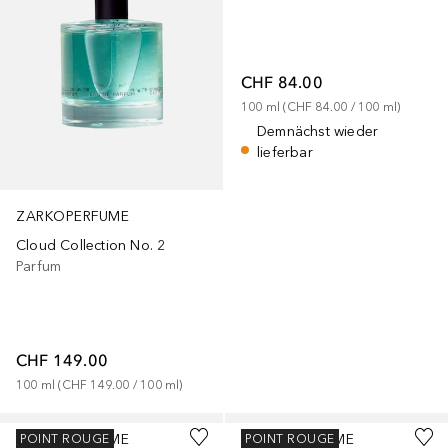
CHF 84.00
100
ml
 (
CHF 84.00
 / 
100
ml
)
Demnächst wieder
lieferbar
ZARKOPERFUME
Cloud Collection No. 2
Parfum
CHF 149.00
100
ml
 (
CHF 149.00
 / 
100
ml
)
ZARKOPERFUME
ZARKOPERFUME
POINT ROUGE
POINT ROUGE