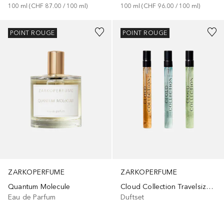
100
ml
 (
CHF 87.00
 / 
100
ml
)
100
ml
 (
CHF 96.00
 / 
100
ml
)
POINT ROUGE
POINT ROUGE
ZARKOPERFUME
ZARKOPERFUME
Quantum Molecule
Cloud Collection Travelsize Set
Eau de Parfum
Duftset