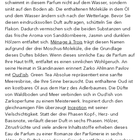
schwimmt in diesem Parfum nicht auf dem Wasser, sondern
sinkt auf den Boden ab. Die enthaltenen Moleküle in dem Öl
und dem Wasser ändern sich nach der Wetterlage. Bevor Sie
diesen eindrucksvollen Duft auftragen, schütteln Sie den
Flakon. Dadurch vermischen sich die beiden Substanzen und
das frische Aroma von Sanddornbeere, Jasmin und dunklen
Hölzern entfaltet sich.
Ménage à Trois
trägt diesen Namen
aufgrund der drei Moschus-Moleküle, die die Grundlage
dieses Duftes bilden. Wenn dieses sinnliche Eau de Parfum auf
Ihre Haut trifft, entfaltet es einen sinnlichen Wohlgeruch. An
seine Heimat in Skandinavien erinnert Zarko Ahlmann Pavlov
mit
Oud’ish
. Green Tea Absolue repräsentiert eine sanfte
Meeresbrise, die Ihre Sinne berauscht. Das enthaltene Oud ist
ein kostbares Öl aus dem Harz des Adlerbaumes. Die Düfte
von Waldboden und Meer verbinden sich in Oud’ish von
Zarkoperfume zu einem Meisterwerk. Inspiriert durch den
gleichnamigen Film überzeugt
Inception
mit seiner
Vielschichtigkeit. Statt der drei Phasen Kopf-, Herz- und
Basisnote, verläuft dieser Duft in sechs Phasen. Hölzer,
Zitrusfrüchte und viele andere Inhaltsstoffe erheben dieses
Eau de Parfum zu einer Romanze der Parfümerie in sechs