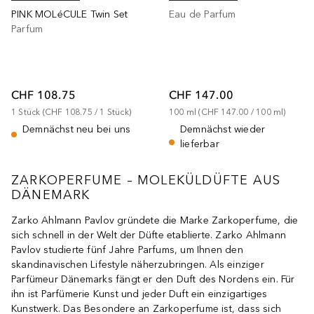
PINK MOLéCULE Twin Set
Eau de Parfum
Parfum
CHF 108.75
CHF 147.00
1
Stück
 (
CHF 108.75
 / 
1
Stück
)
100
ml
 (
CHF 147.00
 / 
100
ml
)
Demnächst neu bei uns
Demnächst wieder
lieferbar
ZARKOPERFUME – MOLEKÜLDÜFTE AUS
DÄNEMARK
Zarko Ahlmann Pavlov gründete die Marke Zarkoperfume, die
sich schnell in der Welt der Düfte etablierte. Zarko Ahlmann
Pavlov studierte fünf Jahre Parfums, um Ihnen den
skandinavischen Lifestyle näherzubringen. Als einziger
Parfümeur Dänemarks fängt er den Duft des Nordens ein. Für
ihn ist Parfümerie Kunst und jeder Duft ein einzigartiges
Kunstwerk. Das Besondere an Zarkoperfume ist, dass sich