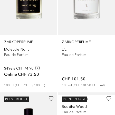
ZARKOPERFUME
ZARKOPERFUME
Molecule No. 8
E´L
Eau de Parfum
Eau de Parfum
S-Preis
CHF 74.90
Online
CHF 73.50
CHF 101.50
100
ml
 (
CHF 73.50
 / 
100
ml
)
100
ml
 (
CHF 101.50
 / 
100
ml
)
ZARKOPERFUME
POINT ROUGE
POINT ROUGE
Buddha Wood
Eau de Parfum