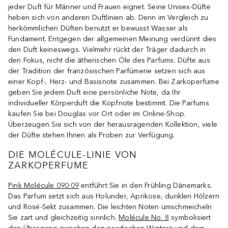
jeder Duft für Männer und Frauen eignet. Seine Unisex-Düfte
heben sich von anderen Duftlinien ab. Denn im Vergleich zu
herkömmlichen Düften benutzt er bewusst Wasser als
Fundament. Entgegen der allgemeinen Meinung verdünnt dies
den Duft keineswegs. Vielmehr rückt der Träger dadurch in
den Fokus, nicht die ätherischen Öle des Parfums. Düfte aus
der Tradition der französischen Parfümerie setzen sich aus
einer Kopf-, Herz- und Basisnote zusammen. Bei Zarkoperfume
geben Sie jedem Duft eine persönliche Note, da Ihr
individueller Körperduft die Kopfnote bestimmt. Die Parfums
kaufen Sie bei Douglas vor Ort oder im Online-Shop.
Überzeugen Sie sich von der herausragenden Kollektion, viele
der Düfte stehen Ihnen als Proben zur Verfügung.
DIE MOLÉCULE-LINIE VON
ZARKOPERFUME
Pink Molécule 090·09
entführt Sie in den Frühling Dänemarks.
Das Parfum setzt sich aus Holunder, Aprikose, dunklen Hölzern
und Rosé-Sekt zusammen. Die leichten Noten umschmeicheln
Sie zart und gleichzeitig sinnlich.
Molécule No. 8
symbolisiert