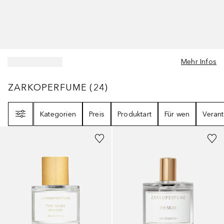
Mehr Infos
ZARKOPERFUME
24
ERGEBNISSE
ZARKOPERFUME
(
24
)
Filter
Kategorien
Preis
Produktart
Für wen
Veran