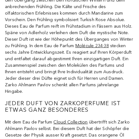
den Übergang zwischen den nordischen Wintern und dem
anbrechenden Frühling. Die Kälte und Frische des
olfaktorischen Erlebnisses kommen durch Mandarine zum
Vorschein. Den Frühling symbolisiert Turkish Rose Absolue.
Dieses Eau de Parfum reift im Frühstadium in Fässern aus Holz.
Späne von Adlerholz verleihen dem Duft die mystische Note.
Dieser Duft ist wie der Höhepunkt des Überganges von Winter
zu Frühling. In dem Eau de Parfum
Molécule 234·38
stecken
sechs Jahre Entwicklungszeit. Es reagiert auf Ihren Körperduft
und entfaltet darauf abgestimmt Ihren einzigartigen Duft. Ein
Zusammenspiel zwischen den Molekülen des Parfums und
Ihnen entsteht und bringt Ihre Individualität zum Ausdruck.
Jeder dieser drei Düfte eignet sich für Herren und Damen.
Zarko Ahlmann Pavlov schenkt allen Parfums jahrelange
Hingabe.
JEDER DUFT VON ZARKOPERFUME IST
ETWAS GANZ BESONDERES
Mit dem Eau de Parfum
Cloud Collection
übertrifft sich Zarko
Ahlmann Pavlov selbst. Bei diesem Duft hat der Schöpfer die
Gesetze der Physik ausser Kraft gesetzt. Das orangene Öl