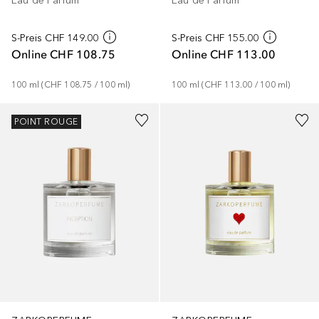
Eau de Parfum
Eau de Parfum
S-Preis
CHF 149.00
S-Preis
CHF 155.00
Online
CHF 108.75
Online
CHF 113.00
100
ml
 (
CHF 108.75
 / 
100
ml
)
100
ml
 (
CHF 113.00
 / 
100
ml
)
POINT ROUGE