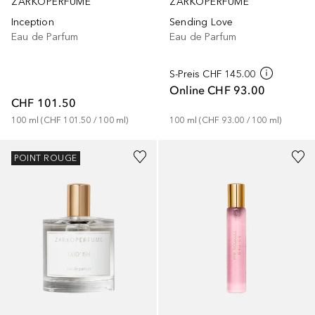
ZARKOPERFUME
ZARKOPERFUME
Inception
Sending Love
Eau de Parfum
Eau de Parfum
S-Preis
CHF 145.00
Online
CHF 93.00
CHF 101.50
100
ml
 (
CHF 101.50
 / 
100
ml
)
100
ml
 (
CHF 93.00
 / 
100
ml
)
POINT ROUGE