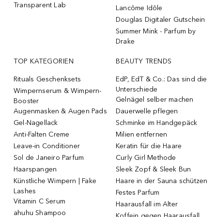
Transparent Lab
Lancôme Idôle
Douglas Digitaler Gutschein
Summer Mink - Parfum by
Drake
TOP KATEGORIEN
BEAUTY TRENDS
Rituals Geschenksets
EdP, EdT & Co.: Das sind die
Unterschiede
Wimpernserum & Wimpern-
Gelnägel selber machen
Booster
Augenmasken & Augen Pads
Dauerwelle pflegen
Gel-Nagellack
Schminke im Handgepäck
Anti-Falten Creme
Milien entfernen
Leave-in Conditioner
Keratin für die Haare
Sol de Janeiro Parfum
Curly Girl Methode
Haarspangen
Sleek Zopf & Sleek Bun
Künstliche Wimpern | Fake
Haare in der Sauna schützen
Lashes
Festes Parfum
Vitamin C Serum
Haarausfall im Alter
ahuhu Shampoo
Koffein gegen Haarausfall