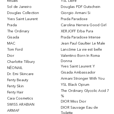
Rituals
YSL Libre
Sol de Janeiro
Douglas PDF Gutschein
Douglas Collection
Giorgio Armani Si
Yves Saint Laurent
Prada Paradoxe
Prada
Carolina Herrera Good Girl
The Ordinary
XERJOFF Erba Pura
Gisada
Prada Paradoxe Intense
MAC
Jean Paul Gaultier Le Male
Tom Ford
Lancôme La vie est belle
Dior
Valentino Born In Roma
Donna
Charlotte Tilbury
Yves Saint Laurent Y
NÉONAIL
Gisada Ambassador
Dr. Emi Skincare
Armani Stronger With You
Fenty Beauty
YSL Black Opium
Fenty Skin
The Ordinary Glycolic Acid 7
Fenty Hair
%
Caia Cosmetics
DIOR Miss Dior
SWISS ARABIAN
DIOR Sauvage Eau de
ARMAF
Toilette