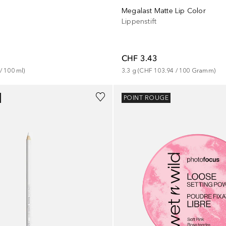
Megalast Matte Lip Color
Lippenstift
CHF 3.43
 / 
100
ml
)
3.3
g
 (
CHF 103.94
 / 
100
Gramm
)
POINT ROUGE