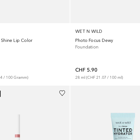
WET N WILD
 Shine Lip Color
Photo Focus Dewy
Foundation
CHF 5.90
94
 / 
100
Gramm
)
28
ml
 (
CHF 21.07
 / 
100
ml
)
+
1