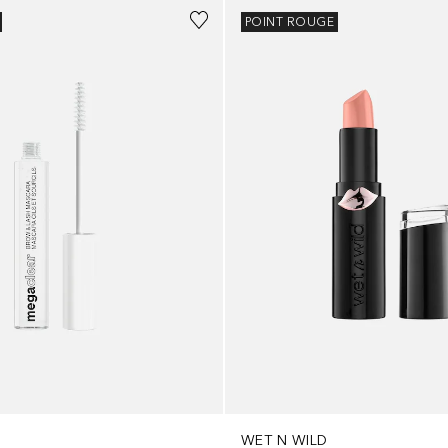
POINT ROUGE
WET N WILD