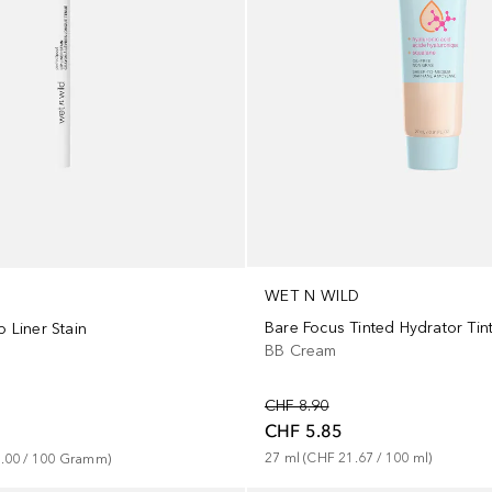
WET N WILD
Bare Focus Tinted Hydrator Tint
p Liner Stain
BB Cream
CHF 8.90
CHF 5.85
27
ml
 (
CHF 21.67
 / 
100
ml
)
.00
 / 
100
Gramm
)
+
9