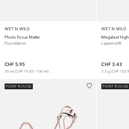
WET N WILD
WET N WILD
Photo Focus Matte
Megalast High
Foundation
Lippenstift
CHF 5.95
CHF 3.43
30
ml
 (
CHF 19.83
 / 
100
ml
)
3.3
g
 (
CHF 103.
POINT ROUGE
POINT ROUGE