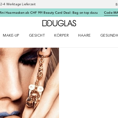
–4 Werktage Lieferzeit
B
Mini Haarmasken ab CHF 99! Beauty Card Deal: Bag on top dazu
Code:
M
Zur Douglas Startseite
MAKE-UP
GESICHT
KÖRPER
HAARE
GESUNDH
ü öffnen
Make-up Menü öffnen
Gesicht Menü öffnen
Körper Menü öffnen
Haare Menü öffnen
Gesundhei