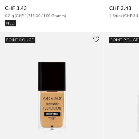
CHF 3.43
CHF 3.43
0.2
g
 (
CHF 1,715.00
 / 
100
Gramm
)
1
Stück
 (
CHF 3.4
NEU
+
3
+
8
POINT ROUGE
POINT ROUGE