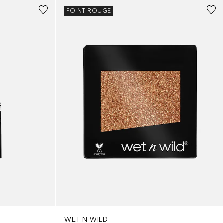
POINT ROUGE
WET N WILD