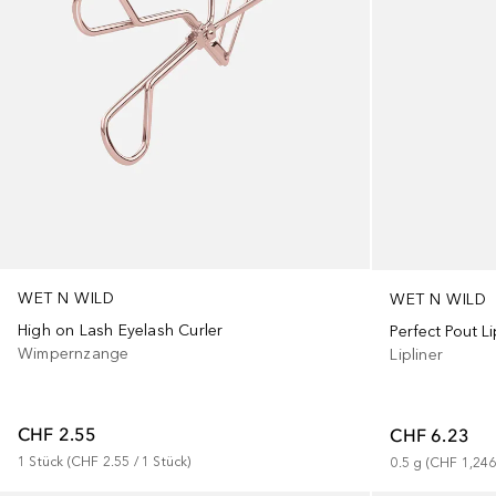
WET N WILD
WET N WILD
High on Lash Eyelash Curler
Perfect Pout Li
Wimpernzange
Lipliner
CHF 2.55
CHF 6.23
1
Stück
 (
CHF 2.55
 / 
1
Stück
)
0.5
g
 (
CHF 1,246