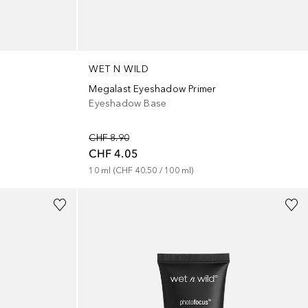
WET N WILD
Megalast Eyeshadow Primer
Eyeshadow Base
CHF 8.90
CHF 4.05
10
ml
 (
CHF 40.50
 / 
100
ml
)