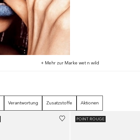
+ Mehr zur Marke wet n wild
Verantwortung
Zusatzstoffe
Aktionen
+
2
POINT ROUGE