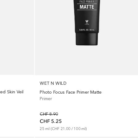
WET N WILD
ed Skin Veil
Photo Focus Face Primer Matte
Primer
CHF 8.90
CHF 5.25
25
ml
 (
CHF 21.00
 / 
100
ml
)