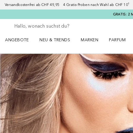
Versandkostenfrei ab CHF 49,95 4 Gratis-Proben nach Wahl ab CHF 10¹ 2
GRATIS: 2 
Gehe zurück
Suche ausführen
ANGEBOTE
NEU & TRENDS
MARKEN
PARFUM
ANGEBOTE Menü öffnen
NEU & TRENDS Menü öffnen
MARKEN Menü öffnen
Parfum Men