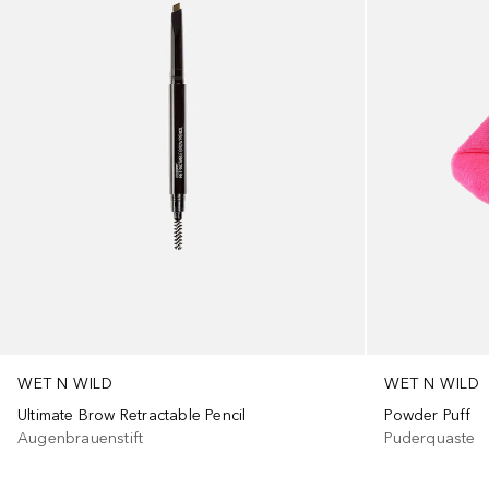
WET N WILD
WET N WILD
Ultimate Brow Retractable Pencil
Powder Puff
Augenbrauenstift
Puderquaste