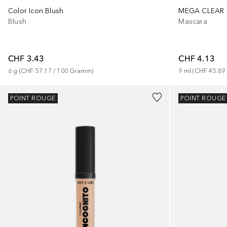
Color Icon Blush
MEGA CLEAR
Blush
Mascara
CHF 3.43
CHF 4.13
6
g
 (
CHF 57.17
 / 
100
Gramm
)
9
ml
 (
CHF 45.89
+
3
+
1
POINT ROUGE
POINT ROUGE