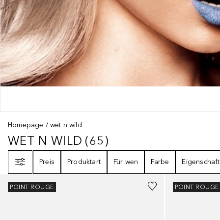
Homepage
wet n wild
WET N WILD
(
65
)
WET N WILD
65
ERGEBNISSE
Filter
Preis
Produktart
Für wen
Farbe
Eigenschaft
POINT ROUGE
POINT ROUGE