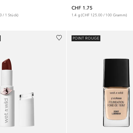
CHF 1.75
3
 / 
1
Stück
)
1.4
g
 (
CHF 125.00
 / 
100
Gramm
)
+
2
POINT ROUGE