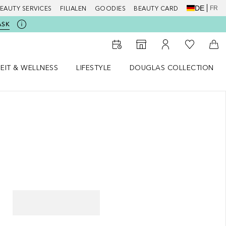
DE
FR
EAUTY SERVICES
FILIALEN
GOODIES
BEAUTY CARD
ASK
Zu Meiner 
Zum Storefinder
Zu Meinem Kunde
Zum
EIT & WELLNESS
LIFESTYLE
DOUGLAS COLLECTION
t & Wellness Menü öffnen
LIFESTYLE Menü öffnen
Douglas Collection Menü öf