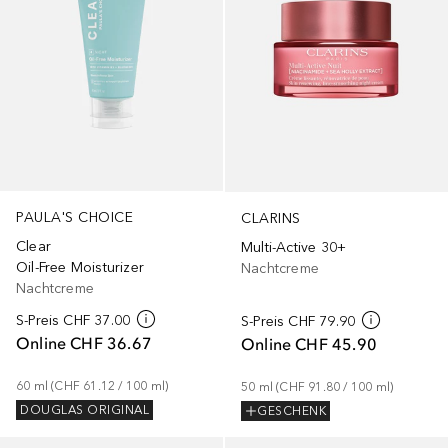
PAULA'S CHOICE
CLARINS
Clear
Multi-Active 30+
Oil-Free Moisturizer
Nachtcreme
Nachtcreme
S-Preis
CHF 37.00
S-Preis
CHF 79.90
Online
CHF 36.67
Online
CHF 45.90
60
ml
 (
CHF 61.12
 / 
100
ml
)
50
ml
 (
CHF 91.80
 / 
100
ml
)
DOUGLAS ORIGINAL
GESCHENK