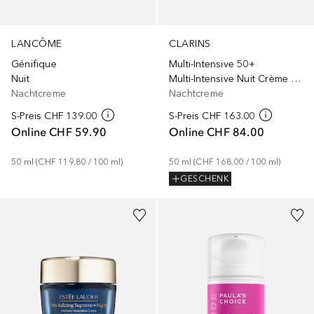
LANCÔME
CLARINS
Génifique
Multi-Intensive 50+
Nuit
Multi-Intensive Nuit Crème Toutes peaux
Nachtcreme
Nachtcreme
S-Preis
CHF 139.00
S-Preis
CHF 163.00
Online
CHF 59.90
Online
CHF 84.00
50
ml
 (
CHF 119.80
 / 
100
ml
)
50
ml
 (
CHF 168.00
 / 
100
ml
)
GESCHENK