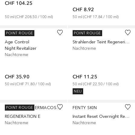
CHF 104.25
CHF 8.92
50
ml
 (
CHF 208.50
 / 
100
ml
)
50
ml
 (
CHF 17.84
 / 
100
ml
)
DECLARÉ
NIVEA
POINT ROUGE
POINT ROUGE
Age Control
Strahlender Teint Regenerierende
Night Revitalizer
Nachtcreme
Nachtcreme
CHF 35.90
CHF 11.25
50
ml
 (
CHF 71.80
 / 
100
ml
)
50
ml
 (
CHF 22.50
 / 
100
ml
)
NEU
DADO SENS DERMACOSMETICS
FENTY SKIN
POINT ROUGE
REGENERATION E
Instant Reset Overnight Recovery Gel-Cream
Nachtcreme
Nachtcreme