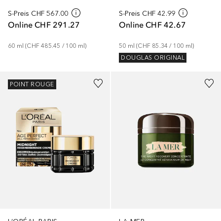
S-Preis
CHF 567.00
S-Preis
CHF 42.99
Online
CHF 291.27
Online
CHF 42.67
60
ml
 (
CHF 485.45
 / 
100
ml
)
50
ml
 (
CHF 85.34
 / 
100
ml
)
DOUGLAS ORIGINAL
Gesponsert
Gesponsert
POINT ROUGE