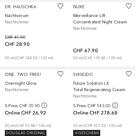
DR. HAUSCHKA
NUXE
Nachtserum
Merveillance Lift
Nachtcreme
Concentrated Night Cream
Nachtcreme
CHF 41.90
CHF 28.90
CHF 67.90
20
ml
 (
CHF 144.50
 / 
100
ml
)
50
ml
 (
CHF 135.80
 / 
100
ml
)
ONE. TWO. FREE!
SHISEIDO
Overnight Glow
Future Solution LX
Nachtcreme
Total Regenerating Cream
Nachtcreme
S-Preis
CHF 35.90
S-Preis
CHF 543.00
Online
CHF 26.92
Online
CHF 278.68
50
ml
 (
CHF 53.84
 / 
100
ml
)
50
ml
 (
CHF 557.36
 / 
100
ml
)
DOUGLAS ORIGINAL
GESCHENK