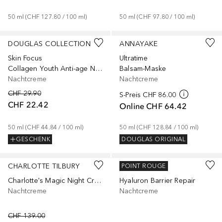
50
ml
 (
CHF 127.80
 / 
100
ml
)
50
ml
 (
CHF 97.80
 / 
100
ml
)
DOUGLAS COLLECTION
ANNAYAKE
Skin Focus
Ultratime
Collagen Youth Anti-age Night Cream
Balsam-Maske
Nachtcreme
Nachtcreme
CHF 29.90
S-Preis
CHF 86.00
CHF 22.42
Online
CHF 64.42
50
ml
 (
CHF 44.84
 / 
100
ml
)
50
ml
 (
CHF 128.84
 / 
100
ml
)
GESCHENK
DOUGLAS ORIGINAL
CHARLOTTE TILBURY
GARNIER
POINT ROUGE
Charlotte's Magic Night Cream
Hyaluron Barrier Repair
Nachtcreme
Nachtcreme
CHF 139.00