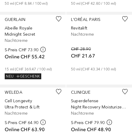
50
ml
 (
CHF 8.84
 / 
100
ml
)
50
ml
 (
CHF 42.80
 / 
100
ml
)
GUERLAIN
L’ORÉAL PARIS
Abeille Royale
Revitalift
Midnight Secret
Nachtcreme
Nachtcreme
CHF 28.90
S-Preis
CHF 73.90
CHF 21.67
Online
CHF 55.42
15
ml
 (
CHF 369.47
 / 
100
ml
)
50
ml
 (
CHF 43.34
 / 
100
ml
)
NEU
GESCHENK
WELEDA
CLINIQUE
Cell Longevity
Superdefense
Ultra Protect & Lift
Night Recovery Moisturizer Hauttyp 1+2
Nachtcreme
Nachtcreme
S-Preis
CHF 64.90
S-Preis
CHF 79.90
Online
CHF 63.90
Online
CHF 48.90