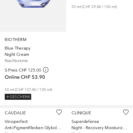
50
ml
 (
CHF 29.84
 / 
100
ml
)
BIOTHERM
Blue Therapy
Night Cream
Nachtcreme
S-Preis
CHF 125.00
Online
CHF 53.90
50
ml
 (
CHF 107.80
 / 
100
ml
)
GESCHENK
CAUDALIE
CLINIQUE
Vinoperfect
Superdefense
Anti-Pigmentflecken Glykol - Nachfüllpackung
Night - Recovery Moisturizer Hauttyp 3&4