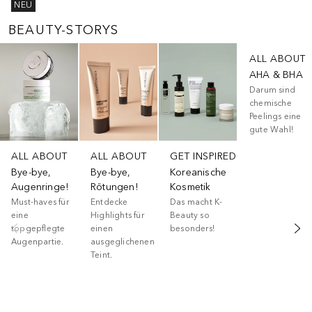
NEU
BEAUTY-STORYS
Überspringen
ALL ABOUT
AHA & BHA
Darum sind
chemische
Peelings eine
gute Wahl!
ALL ABOUT
ALL ABOUT
GET INSPIRED
Bye-bye,
Bye-bye,
Koreanische
Augenringe!
Rötungen!
Kosmetik
Must-haves für
Entdecke
Das macht K-
eine
Highlights für
Beauty so
topgepflegte
einen
besonders!
Augenpartie.
ausgeglichenen
Teint.