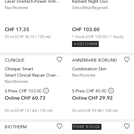
Laser Dreifach-Power Anti-Age
Radiant Night Duo
Nachtcreme
Gesichtspflegeset
CHF 17.35
CHF 103.00
50
ml
 (
CHF 34.70
 / 
100
ml
)
1
Stück
 (
CHF 103.00
 / 
1
Stück
)
GESCHENK
Gesponsert
Gesponsert
CLINIQUE
ANNEMARIE BÖRLIND
Clinique Smart
Combination Skin
Smart Clinical Repair Overnight Cream & Mask
Nachtcreme
Nachtcreme
S-Preis
CHF 103.00
S-Preis
CHF 40.90
Online
CHF 60.73
Online
CHF 29.92
50
ml
 (
CHF 121.46
 / 
100
ml
)
50
ml
 (
CHF 59.84
 / 
100
ml
)
BIOTHERM
LANCÔME
POINT ROUGE