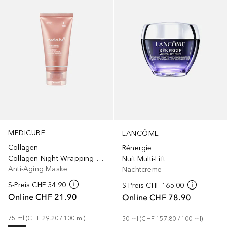
MEDICUBE
LANCÔME
Collagen
Rénergie
Collagen Night Wrapping Mask
Nuit Multi-Lift
Anti-Aging Maske
Nachtcreme
S-Preis
CHF 34.90
S-Preis
CHF 165.00
Online
CHF 21.90
Online
CHF 78.90
75
ml
 (
CHF 29.20
 / 
100
ml
)
50
ml
 (
CHF 157.80
 / 
100
ml
)