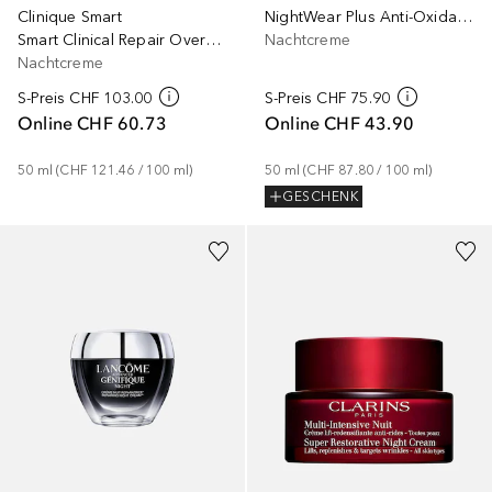
Clinique Smart
NightWear Plus Anti-Oxidant Night
Smart Clinical Repair Overnight Cream & Mask
Nachtcreme
Nachtcreme
S-Preis
CHF 103.00
S-Preis
CHF 75.90
Online
CHF 60.73
Online
CHF 43.90
50
ml
 (
CHF 121.46
 / 
100
ml
)
50
ml
 (
CHF 87.80
 / 
100
ml
)
GESCHENK