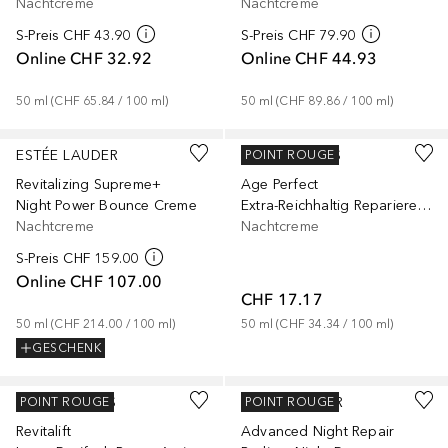
Nachtcreme
Nachtcreme
S-Preis
CHF 43.90
S-Preis
CHF 79.90
Online
CHF 32.92
Online
CHF 44.93
50
ml
 (
CHF 65.84
 / 
100
ml
)
50
ml
 (
CHF 89.86
 / 
100
ml
)
ESTÉE LAUDER
L’ORÉAL PARIS
POINT ROUGE
Revitalizing Supreme+
Age Perfect
Night Power Bounce Creme
Extra-Reichhaltig Reparierende Pflege Manuka Honig
Nachtcreme
Nachtcreme
S-Preis
CHF 159.00
Online
CHF 107.00
CHF 17.17
50
ml
 (
CHF 214.00
 / 
100
ml
)
50
ml
 (
CHF 34.34
 / 
100
ml
)
GESCHENK
L’ORÉAL PARIS
ESTÉE LAUDER
POINT ROUGE
POINT ROUGE
Revitalift
Advanced Night Repair