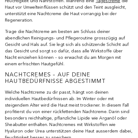
Feuchtigkeit und Nährstoffen. Während eine
Tagescreme
die
Haut vor Umwelteinflüssen schützt und den Teint ausgleicht,
unterstützt eine Nachtcreme die Haut vorrangig bei der
Regeneration.
Trage die Nachtcreme am besten am Schluss deiner
abendlichen Reinigungs- und Pflegeroutine grosszügig auf
Gesicht und Hals auf. Sie legt sich als schützende Schicht auf
das Gesicht und sorgt so dafür, dass alle Wirkstoffe über
Nacht einziehen können – so erwachst du am Morgen mit
einem erfrischten Hautgefühl.
NACHTCREMES – AUF DEINE
HAUTBEDÜRFNISSE ABGESTIMMT
Welche Nachtcreme zu dir passt, hängt von deinen
individuellen Hautbedürfnissen ab. Im Winter oder mit
steigendem Alter wird die Haut meist trockener. In diesem Fall
profitierst du von einer rückfettenden Nachtcreme. Darin sind
besonders reichhaltige, pflanzliche Lipide wie Arganöl oder
Sheabutter enthalten. Nachtcremes mit Wirkstoffen wie
Hyaluron oder Urea unterstützen deine Haut ausserdem dabei,
Feuchtigkeit besser zu speichern.