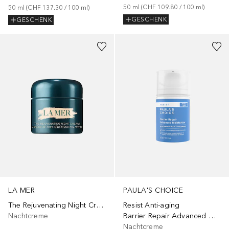
50
ml
 (
CHF 109.80
 / 
100
ml
)
50
ml
 (
CHF 137.30
 / 
100
ml
)
GESCHENK
GESCHENK
LA MER
PAULA'S CHOICE
The Rejuvenating Night Cream
Resist Anti-aging
Nachtcreme
Barrier Repair Advanced Moisturizer
Nachtcreme