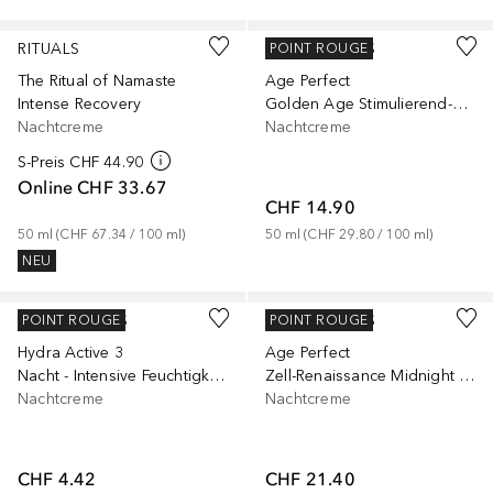
RITUALS
L’ORÉAL PARIS
POINT ROUGE
The Ritual of Namaste
Age Perfect
Intense Recovery
Golden Age Stimulierend-Kühlende Pflege
Nachtcreme
Nachtcreme
S-Preis
CHF 44.90
Online
CHF 33.67
CHF 14.90
50
ml
 (
CHF 67.34
 / 
100
ml
)
50
ml
 (
CHF 29.80
 / 
100
ml
)
NEU
L’ORÉAL PARIS
L’ORÉAL PARIS
POINT ROUGE
POINT ROUGE
Hydra Active 3
Age Perfect
Nacht - Intensive Feuchtigkeitspflege
Zell-Renaissance Midnight Creme
Nachtcreme
Nachtcreme
CHF 4.42
CHF 21.40