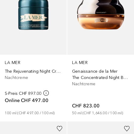
LA MER
LA MER
The Rejuvenating Night Cream
Genaissance de la Mer
Nachtcreme
The Concentrated Night Balm
Nachtcreme
S-Preis
CHF 897.00
Online
CHF 497.00
CHF 823.00
100
ml
 (
CHF 497.00
 / 
100
ml
)
50
ml
 (
CHF 1,646.00
 / 
100
ml
)