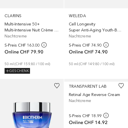
CLARINS
WELEDA
Multi-Intensive 50+
Cell Longevity
Multi-Intensive Nuit Crème Peaux très sèches
Super Anti-Aging Youth-Boosting
Nachtcreme
Nachtcreme
S-Preis
CHF 163.00
S-Preis
CHF 74.90
Online
CHF 79.90
Online
CHF 74.90
50
ml
 (
CHF 159.80
 / 
100
ml
)
50
ml
 (
CHF 149.80
 / 
100
ml
)
GESCHENK
TRANSPARENT LAB
Retinal Age Reverse Cream
Nachtcreme
S-Preis
CHF 18.99
Online
CHF 14.92