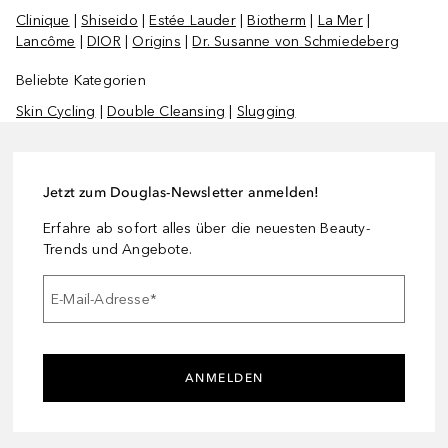
Clinique
|
Shiseido
|
Estée Lauder
|
Biotherm
|
La Mer
|
Lancôme
|
DIOR
|
Origins
|
Dr. Susanne von Schmiedeberg
Beliebte Kategorien
Skin Cycling
|
Double Cleansing
|
Slugging
Jetzt zum Douglas-Newsletter anmelden!
Erfahre ab sofort alles über die neuesten Beauty-
Trends und Angebote.
E-Mail-Adresse
*
ANMELDEN