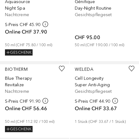
Aquasource
Génifique
Night Spa
Day-Night Routine
Nachtcreme
Gesichtspflegeset
S-Preis
CHF 45.90
Online
CHF 37.90
CHF 95.00
50
ml
 (
CHF 75.80
 / 
100
ml
)
50
ml
 (
CHF 190.00
 / 
100
ml
)
GESCHENK
BIOTHERM
WELEDA
Blue Therapy
Cell Longevity
Revitalize
Super Anti-Aging
Nachtcreme
Gesichtspflegeset
S-Preis
CHF 91.90
S-Preis
CHF 44.90
Online
CHF 56.46
Online
CHF 33.67
50
ml
 (
CHF 112.92
 / 
100
ml
)
1
Stück
 (
CHF 33.67
 / 
1
Stück
)
GESCHENK