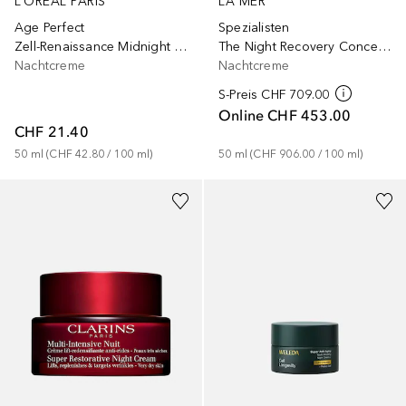
L’ORÉAL PARIS
LA MER
Age Perfect
Spezialisten
Zell-Renaissance Midnight Creme
The Night Recovery Concentrate
Nachtcreme
Nachtcreme
S-Preis
CHF 709.00
Online
CHF 453.00
CHF 21.40
50
ml
 (
CHF 42.80
 / 
100
ml
)
50
ml
 (
CHF 906.00
 / 
100
ml
)