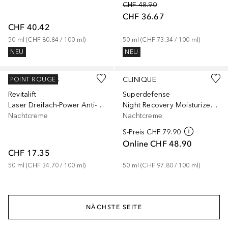
CHF 48.90
CHF 36.67
CHF 40.42
50
ml
 (
CHF 80.84
 / 
100
ml
)
50
ml
 (
CHF 73.34
 / 
100
ml
)
NEU
NEU
Gesponsert
Gesponsert
L’ORÉAL PARIS
CLINIQUE
POINT ROUGE
Revitalift
Superdefense
Laser Dreifach-Power Anti-Age
Night Recovery Moisturizer Hauttyp 1+2
Nachtcreme
Nachtcreme
S-Preis
CHF 79.90
Online
CHF 48.90
CHF 17.35
50
ml
 (
CHF 34.70
 / 
100
ml
)
50
ml
 (
CHF 97.80
 / 
100
ml
)
NÄCHSTE SEITE