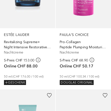
ESTÉE LAUDER
PAULA'S CHOICE
Revitalizing Supreme+
Pro-Collagen
Night Intensive Restorative Creme
Peptide Plumping Moisturizer
Nachtcreme
Nachtcreme
S-Preis
CHF 153.00
S-Preis
CHF 68.90
Online
CHF 88.00
Online
CHF 50.17
50
ml
 (
CHF 176.00
 / 
100
ml
)
50
ml
 (
CHF 100.34
 / 
100
ml
)
GESCHENK
DOUGLAS ORIGINAL