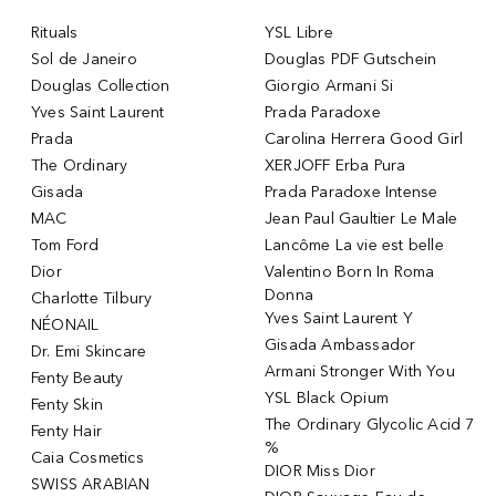
Rituals
YSL Libre
Sol de Janeiro
Douglas PDF Gutschein
Douglas Collection
Giorgio Armani Si
Yves Saint Laurent
Prada Paradoxe
Prada
Carolina Herrera Good Girl
The Ordinary
XERJOFF Erba Pura
Gisada
Prada Paradoxe Intense
MAC
Jean Paul Gaultier Le Male
Tom Ford
Lancôme La vie est belle
Dior
Valentino Born In Roma
Donna
Charlotte Tilbury
Yves Saint Laurent Y
NÉONAIL
Gisada Ambassador
Dr. Emi Skincare
Armani Stronger With You
Fenty Beauty
YSL Black Opium
Fenty Skin
The Ordinary Glycolic Acid 7
Fenty Hair
%
Caia Cosmetics
DIOR Miss Dior
SWISS ARABIAN