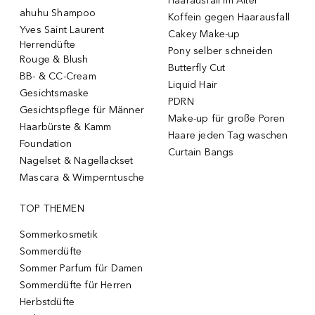
Haarausfall im Alter
ahuhu Shampoo
Koffein gegen Haarausfall
Yves Saint Laurent
Cakey Make-up
Herrendüfte
Pony selber schneiden
Rouge & Blush
Butterfly Cut
BB- & CC-Cream
Liquid Hair
Gesichtsmaske
PDRN
Gesichtspflege für Männer
Make-up für große Poren
Haarbürste & Kamm
Haare jeden Tag waschen
Foundation
Curtain Bangs
Nagelset & Nagellackset
Mascara & Wimperntusche
TOP THEMEN
Sommerkosmetik
Sommerdüfte
Sommer Parfum für Damen
Sommerdüfte für Herren
Herbstdüfte