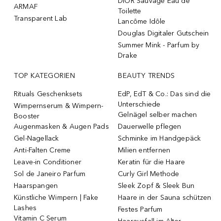
DIOR Sauvage Eau de
ARMAF
Toilette
Transparent Lab
Lancôme Idôle
Douglas Digitaler Gutschein
Summer Mink - Parfum by
Drake
TOP KATEGORIEN
BEAUTY TRENDS
Rituals Geschenksets
EdP, EdT & Co.: Das sind die
Unterschiede
Wimpernserum & Wimpern-
Gelnägel selber machen
Booster
Augenmasken & Augen Pads
Dauerwelle pflegen
Gel-Nagellack
Schminke im Handgepäck
Anti-Falten Creme
Milien entfernen
Leave-in Conditioner
Keratin für die Haare
Sol de Janeiro Parfum
Curly Girl Methode
Haarspangen
Sleek Zopf & Sleek Bun
Künstliche Wimpern | Fake
Haare in der Sauna schützen
Lashes
Festes Parfum
Vitamin C Serum