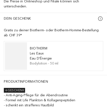
Die Preise in Onlineshop und Filiale können sich
unterscheiden.
DEIN GESCHENK
Gratis zu deiner Biotherm- oder Biotherm-Homme-Bestellung
ab CHF 39*
BIOTHERM
Les Eaux
Eau D'Énergie
Bodylotion
-
50
ml
C ACID, MICA, CI 77163 / BISMUTH OXYCHLORIDE, CI 77491 / 
PRODUKTINFORMATIONEN
GESCHENK
Anti-Aging-Pflege für die Abendroutine
Formel mit Life Plankton & Kollagenpeptiden
schenkt ein strafferes Hautbild