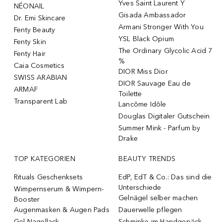
Yves Saint Laurent Y
NÉONAIL
Gisada Ambassador
Dr. Emi Skincare
Armani Stronger With You
Fenty Beauty
YSL Black Opium
Fenty Skin
The Ordinary Glycolic Acid 7
Fenty Hair
%
Caia Cosmetics
DIOR Miss Dior
SWISS ARABIAN
DIOR Sauvage Eau de
ARMAF
Toilette
Transparent Lab
Lancôme Idôle
Douglas Digitaler Gutschein
Summer Mink - Parfum by
Drake
TOP KATEGORIEN
BEAUTY TRENDS
Rituals Geschenksets
EdP, EdT & Co.: Das sind die
Unterschiede
Wimpernserum & Wimpern-
Gelnägel selber machen
Booster
Augenmasken & Augen Pads
Dauerwelle pflegen
Gel-Nagellack
Schminke im Handgepäck