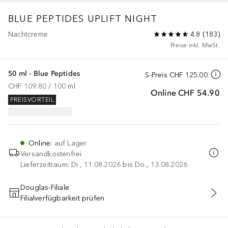
BLUE PEPTIDES
UPLIFT NIGHT
Nachtcreme
4.8
(
183
)
Preise inkl. MwSt.
50 ml - Blue Peptides
S-Preis
CHF 125.00
CHF 109.80
 / 
100
ml
Online
CHF 54.90
PREISVORTEIL
Online
:
auf Lager
Versandkostenfrei
Lieferzeitraum: Di., 11.08.2026 bis Do., 13.08.2026
Douglas-Filiale
Filialverfügbarkeit prüfen
IN DEN WARENKORB