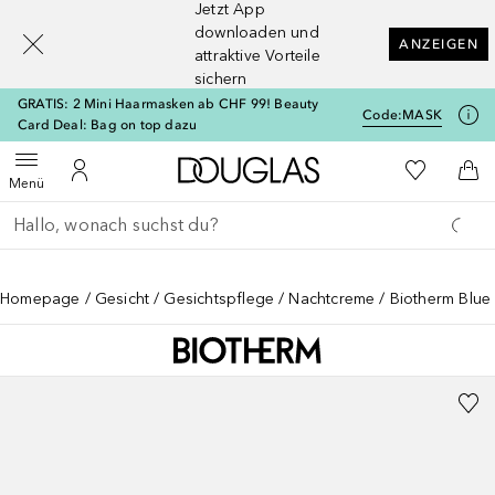
Jetzt App
[navigation.slideout.screenreader]
downloaden und
ANZEIGEN
attraktive Vorteile
sichern
GRATIS: 2 Mini Haarmasken ab CHF 99! Beauty
Code:
MASK
Card Deal: Bag on top dazu
Zur Douglas Startseite
Zu Meiner 
Menü öffnen
Zu Meinem Kundenkonto
Zum
Menü
Gehe zurück
Suche ausführen
Homepage
Gesicht
Gesichtspflege
Nachtcreme
Biotherm Blue 