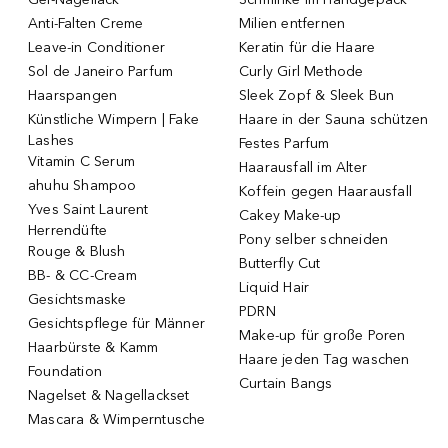
Anti-Falten Creme
Milien entfernen
Leave-in Conditioner
Keratin für die Haare
Sol de Janeiro Parfum
Curly Girl Methode
Haarspangen
Sleek Zopf & Sleek Bun
Künstliche Wimpern | Fake
Haare in der Sauna schützen
Lashes
Festes Parfum
Vitamin C Serum
Haarausfall im Alter
ahuhu Shampoo
Koffein gegen Haarausfall
Yves Saint Laurent
Cakey Make-up
Herrendüfte
Pony selber schneiden
Rouge & Blush
Butterfly Cut
BB- & CC-Cream
Liquid Hair
Gesichtsmaske
PDRN
Gesichtspflege für Männer
Make-up für große Poren
Haarbürste & Kamm
Haare jeden Tag waschen
Foundation
Curtain Bangs
Nagelset & Nagellackset
Mascara & Wimperntusche