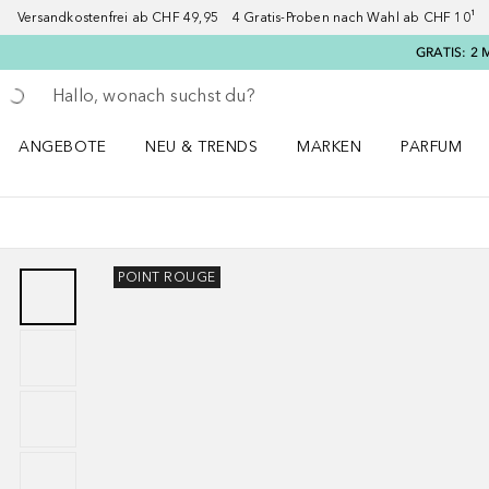
Versandkostenfrei ab CHF 49,95 4 Gratis-Proben nach Wahl ab CHF 10¹ 2
GRATIS: 2 
Gehe zurück
Suche ausführen
ANGEBOTE
NEU & TRENDS
MARKEN
PARFUM
ANGEBOTE Menü öffnen
NEU & TRENDS Menü öffnen
MARKEN Menü öffnen
Parfum Men
POINT ROUGE