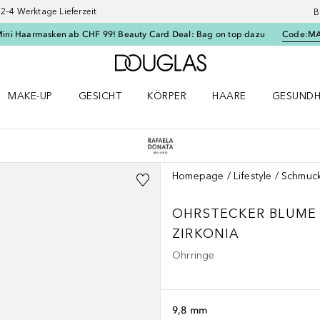
–4 Werktage Lieferzeit
B
Mini Haarmasken ab CHF 99! Beauty Card Deal: Bag on top dazu
Code:
M
Zur Douglas Startseite
MAKE-UP
GESICHT
KÖRPER
HAARE
GESUNDH
ü öffnen
Make-up Menü öffnen
Gesicht Menü öffnen
Körper Menü öffnen
Haare Menü öffnen
Gesundhei
Homepage
Lifestyle
Schmuc
OHRSTECKER BLUME A
ZIRKONIA
Ohrringe
9,8 mm