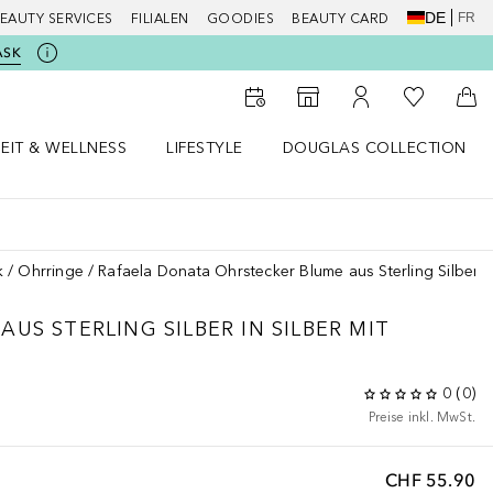
DE
FR
EAUTY SERVICES
FILIALEN
GOODIES
BEAUTY CARD
ASK
Zu Meiner 
Zum Storefinder
Zu Meinem Kunde
Zum
EIT & WELLNESS
LIFESTYLE
DOUGLAS COLLECTION
t & Wellness Menü öffnen
LIFESTYLE Menü öffnen
Douglas Collection Menü öf
k
Ohrringe
Rafaela Donata Ohrstecker Blume aus Sterling Silber in
US STERLING SILBER IN SILBER MIT
0
(
0
)
Preise inkl. MwSt.
CHF 55.90