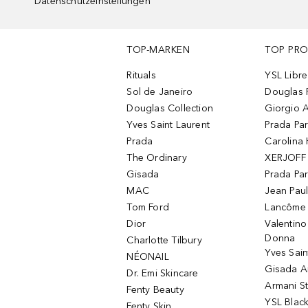
Datenschutzeinstellungen
TOP-MARKEN
TOP PR
Rituals
YSL Libre
Sol de Janeiro
Douglas 
Douglas Collection
Giorgio A
Yves Saint Laurent
Prada Pa
Prada
Carolina 
The Ordinary
XERJOFF 
Gisada
Prada Pa
MAC
Jean Paul
Tom Ford
Lancôme L
Dior
Valentin
Donna
Charlotte Tilbury
Yves Sain
NÉONAIL
Gisada 
Dr. Emi Skincare
Armani S
Fenty Beauty
YSL Blac
Fenty Skin