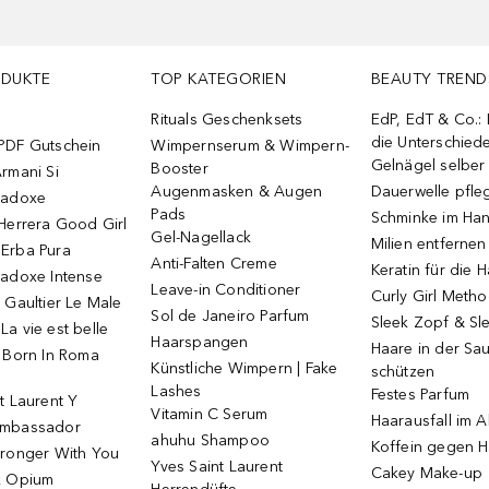
ODUKTE
TOP KATEGORIEN
BEAUTY TREND
Rituals Geschenksets
EdP, EdT & Co.:
die Unterschied
PDF Gutschein
Wimpernserum & Wimpern-
Gelnägel selbe
Booster
rmani Si
Augenmasken & Augen
Dauerwelle pfle
radoxe
Pads
Schminke im Ha
Herrera Good Girl
Gel-Nagellack
Milien entfernen
Erba Pura
Anti-Falten Creme
Keratin für die 
radoxe Intense
Leave-in Conditioner
Curly Girl Meth
 Gaultier Le Male
Sol de Janeiro Parfum
Sleek Zopf & Sl
a vie est belle
Haarspangen
Haare in der Sa
o Born In Roma
Künstliche Wimpern | Fake
schützen
Lashes
Festes Parfum
t Laurent Y
Vitamin C Serum
Haarausfall im A
Ambassador
ahuhu Shampoo
Koffein gegen H
tronger With You
Yves Saint Laurent
Cakey Make-up
k Opium