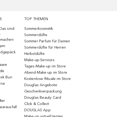
S
TOP THEMEN
 Das sind
Sommerkosmetik
e
Sommerdüfte
r machen
Sommer Parfum für Damen
gen
Sommerdüfte für Herren
ndgepäck
Herbstdüfte
Make-up-Services
Haare
Tages-Make-up im Store
ode
Abend-Make-up im Store
eek Bun
Kostenlose Rituale im Store
una
Douglas Angebote
Geschenkverpackung
Douglas Beauty Card
lter
Click & Collect
aarausfall
DOUGLAS App
Make-up virtuell testen