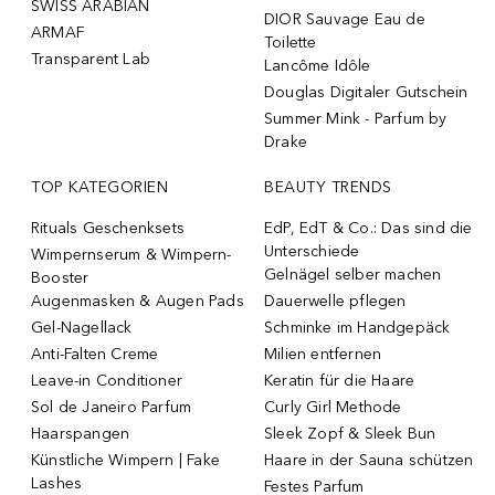
SWISS ARABIAN
DIOR Sauvage Eau de
ARMAF
Toilette
Transparent Lab
Lancôme Idôle
Douglas Digitaler Gutschein
Summer Mink - Parfum by
Drake
TOP KATEGORIEN
BEAUTY TRENDS
Rituals Geschenksets
EdP, EdT & Co.: Das sind die
Unterschiede
Wimpernserum & Wimpern-
Gelnägel selber machen
Booster
Augenmasken & Augen Pads
Dauerwelle pflegen
Gel-Nagellack
Schminke im Handgepäck
Anti-Falten Creme
Milien entfernen
Leave-in Conditioner
Keratin für die Haare
Sol de Janeiro Parfum
Curly Girl Methode
Haarspangen
Sleek Zopf & Sleek Bun
Künstliche Wimpern | Fake
Haare in der Sauna schützen
Lashes
Festes Parfum