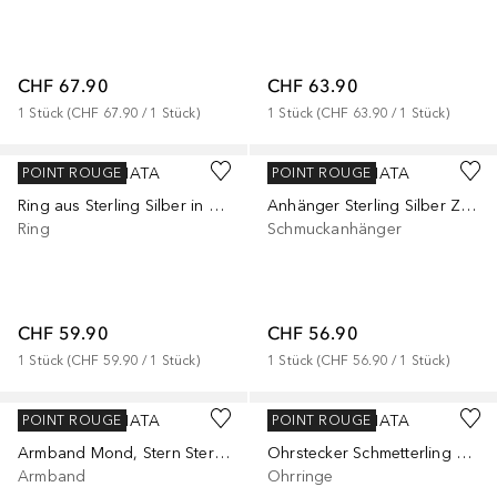
CHF 67.90
CHF 63.90
1
Stück
 (
CHF 67.90
 / 
1
Stück
)
1
Stück
 (
CHF 63.90
 / 
1
Stück
)
RAFAELA DONATA
RAFAELA DONATA
POINT ROUGE
POINT ROUGE
Ring aus Sterling Silber in silber mit Muschelkernperle
Anhänger Sterling Silber Zirkonia Muschelkernperle in Silber
Ring
Schmuckanhänger
CHF 59.90
CHF 56.90
1
Stück
 (
CHF 59.90
 / 
1
Stück
)
1
Stück
 (
CHF 56.90
 / 
1
Stück
)
RAFAELA DONATA
RAFAELA DONATA
POINT ROUGE
POINT ROUGE
Armband Mond, Stern Sterling Silber Zirkonia in Gelbgold
Ohrstecker Schmetterling aus Sterling Silber in Gelbgold
Armband
Ohrringe