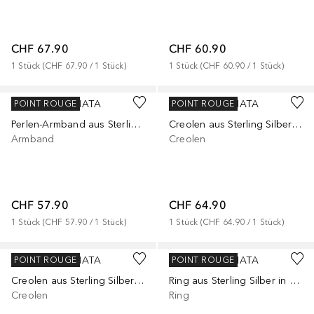
CHF 67.90
CHF 60.90
1
Stück
 (
CHF 67.90
 / 
1
Stück
)
1
Stück
 (
CHF 60.90
 / 
1
Stück
)
RAFAELA DONATA
RAFAELA DONATA
POINT ROUGE
POINT ROUGE
Perlen-Armband aus Sterling Silber in gelbgold mit Muschelkernperle
Creolen aus Sterling Silber in gelbgold mit Muschelkernperle
Armband
Creolen
CHF 57.90
CHF 64.90
1
Stück
 (
CHF 57.90
 / 
1
Stück
)
1
Stück
 (
CHF 64.90
 / 
1
Stück
)
RAFAELA DONATA
RAFAELA DONATA
POINT ROUGE
POINT ROUGE
Creolen aus Sterling Silber in gelbgold mit Muschelkernperle
Ring aus Sterling Silber in silber mit Zirkonia Muschelkernperle
Creolen
Ring