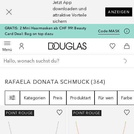
Jetzt App
[navigation.slideout.screenreader]
downloaden und
ANZEIGEN
attraktive Vorteile
sichern
GRATIS: 2 Mini Haarmasken ab CHF 99! Beauty
Code:
MASK
Card Deal: Bag on top dazu
Zur Douglas Startseite
Zu Meiner 
Menü öffnen
Zu Meinem Kundenkonto
Zum
Menü
Gehe zurück
Suche ausführen
RAFAELA DONATA SCHMUCK
364
ERGEBNI
RAFAELA DONATA SCHMUCK
(
364
)
Filter
Kategorien
Preis
Produktart
Für wen
Farbe
POINT ROUGE
POINT ROUGE