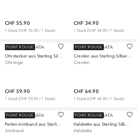
CHF 55.90
CHF 34.90
1
Stück
 (
CHF 55.90
 / 
1
Stück
)
1
Stück
 (
CHF 34.90
 / 
1
Stück
)
RAFAELA DONATA
RAFAELA DONATA
POINT ROUGE
POINT ROUGE
Ohrstecker aus Sterling Silber in silber mit Muschelkernperle
Creolen aus Sterling Silber in silber mit Muschelkernperle
Ohrringe
Creolen
CHF 59.90
CHF 64.90
1
Stück
 (
CHF 59.90
 / 
1
Stück
)
1
Stück
 (
CHF 64.90
 / 
1
Stück
)
RAFAELA DONATA
RAFAELA DONATA
POINT ROUGE
POINT ROUGE
Perlen-Armband aus Sterling Silber in silber mit Muschelkernperle
Halskette aus Sterling Silber in silber mit Muschelkernperle
Armband
Halskette