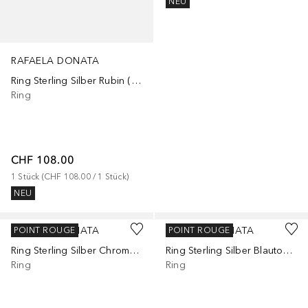
NEU
RAFAELA DONATA
Ring Sterling Silber Rubin (glasgefüllt) in Gelbgold
Ring
CHF 108.00
1
Stück
 (
CHF 108.00
 / 
1
Stück
)
NEU
RAFAELA DONATA
RAFAELA DONATA
POINT ROUGE
POINT ROUGE
Ring Sterling Silber Chromdiopsid in Silber
Ring Sterling Silber Blautopas in Silber
Ring
Ring