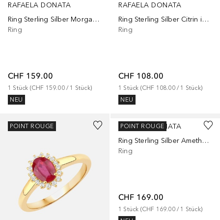
RAFAELA DONATA
RAFAELA DONATA
Ring Sterling Silber Morganit in Roségold
Ring Sterling Silber Citrin in Silber
Ring
Ring
CHF 159.00
CHF 108.00
1
Stück
 (
CHF 159.00
 / 
1
Stück
)
1
Stück
 (
CHF 108.00
 / 
1
Stück
)
NEU
NEU
RAFAELA DONATA
POINT ROUGE
POINT ROUGE
Ring Sterling Silber Amethyst in Silber
Ring
CHF 169.00
1
Stück
 (
CHF 169.00
 / 
1
Stück
)