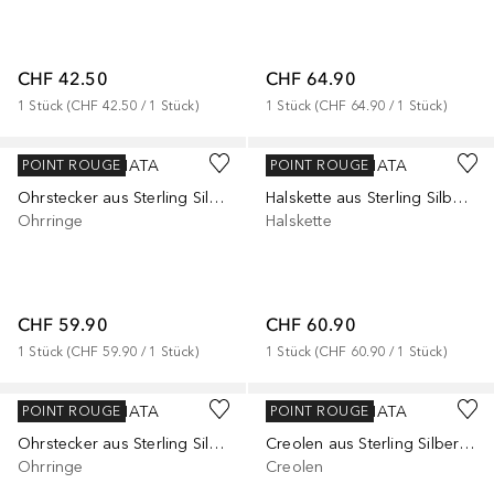
CHF 42.50
CHF 64.90
1
Stück
 (
CHF 42.50
 / 
1
Stück
)
1
Stück
 (
CHF 64.90
 / 
1
Stück
)
RAFAELA DONATA
RAFAELA DONATA
POINT ROUGE
POINT ROUGE
Ohrstecker aus Sterling Silber in gelbgold mit Muschelkernperle
Halskette aus Sterling Silber in gelbgold mit Muschelkernperle
Ohrringe
Halskette
CHF 59.90
CHF 60.90
1
Stück
 (
CHF 59.90
 / 
1
Stück
)
1
Stück
 (
CHF 60.90
 / 
1
Stück
)
RAFAELA DONATA
RAFAELA DONATA
POINT ROUGE
POINT ROUGE
Ohrstecker aus Sterling Silber in silber mit Zirkonia Muschelkernperle
Creolen aus Sterling Silber in gelbgold mit Muschelkernperle
Ohrringe
Creolen