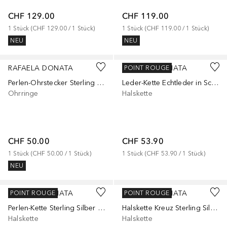
CHF 129.00
CHF 119.00
1
Stück
 (
CHF 129.00
 / 
1
Stück
)
1
Stück
 (
CHF 119.00
 / 
1
Stück
)
NEU
NEU
RAFAELA DONATA
RAFAELA DONATA
POINT ROUGE
Perlen-Ohrstecker Sterling Silber Muschelkernperle in Silber
Leder-Kette Echtleder in Schwarz
Ohrringe
Halskette
CHF 50.00
CHF 53.90
1
Stück
 (
CHF 50.00
 / 
1
Stück
)
1
Stück
 (
CHF 53.90
 / 
1
Stück
)
NEU
RAFAELA DONATA
RAFAELA DONATA
POINT ROUGE
POINT ROUGE
Perlen-Kette Sterling Silber Muschelkernperle in Silber
Halskette Kreuz Sterling Silber Zirkonia in Silber
Halskette
Halskette