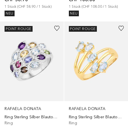
1
Stück
 (
CHF 58.90
 / 
1
Stück
)
1
Stück
 (
CHF 108.00
 / 
1
Stück
)
NEU
NEU
POINT ROUGE
POINT ROUGE
RAFAELA DONATA
RAFAELA DONATA
Ring Sterling Silber Blautopas in Silber
Ring Sterling Silber Blautopas in Gelbgold
Ring
Ring