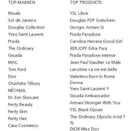
TOP-MARKEN
TOP PRODUKTE
Rituals
YSL Libre
Sol de Janeiro
Douglas PDF Gutschein
Douglas Collection
Giorgio Armani Si
Yves Saint Laurent
Prada Paradoxe
Prada
Carolina Herrera Good Girl
The Ordinary
XERJOFF Erba Pura
Gisada
Prada Paradoxe Intense
MAC
Jean Paul Gaultier Le Male
Tom Ford
Lancôme La vie est belle
Dior
Valentino Born In Roma
Donna
Charlotte Tilbury
Yves Saint Laurent Y
NÉONAIL
Gisada Ambassador
Dr. Emi Skincare
Armani Stronger With You
Fenty Beauty
YSL Black Opium
Fenty Skin
The Ordinary Glycolic Acid 7
Fenty Hair
%
Caia Cosmetics
DIOR Miss Dior