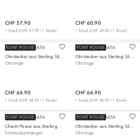
CHF 57.90
CHF 60.90
1
Stück
 (
CHF 57.90
 / 
1
Stück
)
1
Stück
 (
CHF 60.90
 / 
1
Stück
)
RAFAELA DONATA
RAFAELA DONATA
POINT ROUGE
POINT ROUGE
Ohrstecker aus Sterling Silber in gelbgold mit Zirkonia Muschelkernperle
Ohrstecker aus Sterling Silber in silber mit Zirkonia Muschelkernperle
Ohrringe
Ohrringe
CHF 64.90
CHF 64.90
1
Stück
 (
CHF 64.90
 / 
1
Stück
)
1
Stück
 (
CHF 64.90
 / 
1
Stück
)
RAFAELA DONATA
RAFAELA DONATA
POINT ROUGE
POINT ROUGE
Charm Peace aus Sterling Silber in Gelbgold mit Zirkonia
Ohrstecker aus Sterling Silber in gelbgold mit Zirkonia Muschelkernperle
Schmuckanhänger
Ohrringe