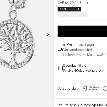
CHF 64.90
 / 
1
Stück
POINT ROUGE
Online
:
auf Lager
Versandkostenfrei
Lieferzeitraum: Mo., 10.08.2
Douglas-Filiale
Filialverfügbarkeit prüfen
Versand durch
Die Preise in Onlineshop und Fi