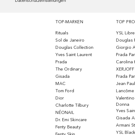
Datenschutzeinstellungen
TOP-MARKEN
TOP PR
Rituals
YSL Libre
Sol de Janeiro
Douglas 
Douglas Collection
Giorgio A
Yves Saint Laurent
Prada Pa
Prada
Carolina 
The Ordinary
XERJOFF 
Gisada
Prada Pa
MAC
Jean Paul
Tom Ford
Lancôme L
Dior
Valentin
Donna
Charlotte Tilbury
Yves Sain
NÉONAIL
Gisada 
Dr. Emi Skincare
Armani S
Fenty Beauty
YSL Blac
Fenty Skin