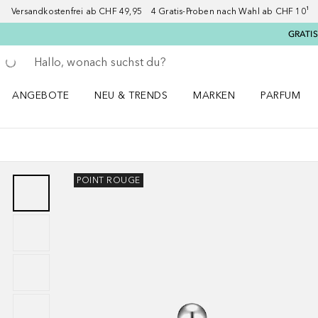
Versandkostenfrei ab CHF 49,95 4 Gratis-Proben nach Wahl ab CHF 10¹ 2
GRATIS
Gehe zurück
Suche ausführen
ANGEBOTE
NEU & TRENDS
MARKEN
PARFUM
ANGEBOTE Menü öffnen
NEU & TRENDS Menü öffnen
MARKEN Menü öffnen
Parfum Men
POINT ROUGE