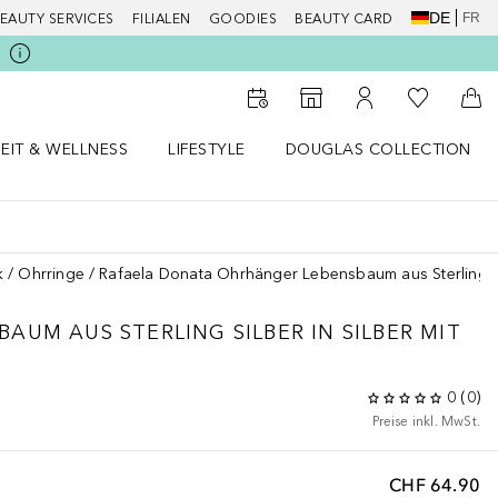
DE
FR
EAUTY SERVICES
FILIALEN
GOODIES
BEAUTY CARD
Zu Meiner 
Zum Storefinder
Zu Meinem Kunde
Zum
EIT & WELLNESS
LIFESTYLE
DOUGLAS COLLECTION
t & Wellness Menü öffnen
LIFESTYLE Menü öffnen
Douglas Collection Menü öf
k
Ohrringe
Rafaela Donata Ohrhänger Lebensbaum aus Sterling Sil
AUM AUS STERLING SILBER IN SILBER MIT
0
(
0
)
Preise inkl. MwSt.
CHF 64.90