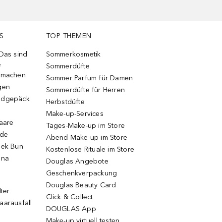
S
TOP THEMEN
 Das sind
Sommerkosmetik
e
Sommerdüfte
r machen
Sommer Parfum für Damen
gen
Sommerdüfte für Herren
ndgepäck
Herbstdüfte
Make-up-Services
Haare
Tages-Make-up im Store
ode
Abend-Make-up im Store
eek Bun
Kostenlose Rituale im Store
una
Douglas Angebote
Geschenkverpackung
Douglas Beauty Card
lter
Click & Collect
aarausfall
DOUGLAS App
Make-up virtuell testen