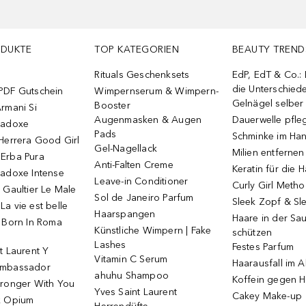
ODUKTE
TOP KATEGORIEN
BEAUTY TREND
Rituals Geschenksets
EdP, EdT & Co.:
die Unterschied
PDF Gutschein
Wimpernserum & Wimpern-
Gelnägel selbe
Booster
rmani Si
Augenmasken & Augen
Dauerwelle pfle
radoxe
Pads
Schminke im Ha
Herrera Good Girl
Gel-Nagellack
Milien entfernen
Erba Pura
Anti-Falten Creme
Keratin für die 
radoxe Intense
Leave-in Conditioner
Curly Girl Meth
 Gaultier Le Male
Sol de Janeiro Parfum
Sleek Zopf & Sl
a vie est belle
Haarspangen
Haare in der Sa
o Born In Roma
Künstliche Wimpern | Fake
schützen
Lashes
Festes Parfum
t Laurent Y
Vitamin C Serum
Haarausfall im A
Ambassador
ahuhu Shampoo
Koffein gegen H
tronger With You
Yves Saint Laurent
Cakey Make-up
k Opium