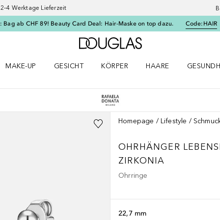
–4 Werktage Lieferzeit
B
: Bag ab CHF 89! Beauty Card Deal: Hair-Maske on top dazu.
Code:
HAIR
Zur Douglas Startseite
MAKE-UP
GESICHT
KÖRPER
HAARE
GESUNDH
ü öffnen
Make-up Menü öffnen
Gesicht Menü öffnen
Körper Menü öffnen
Haare Menü öffnen
Gesundhei
Homepage
Lifestyle
Schmuc
OHRHÄNGER LEBENSB
ZIRKONIA
Ohrringe
22,7 mm