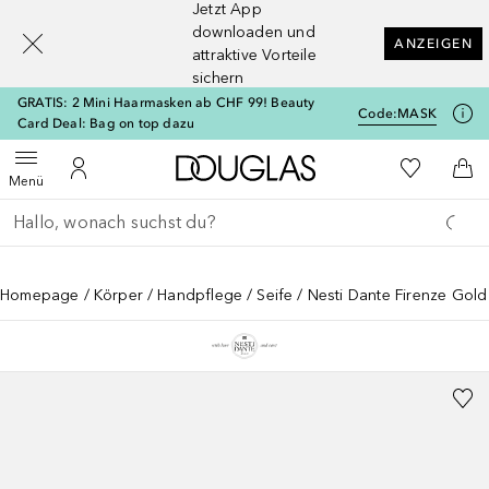
Jetzt App
[navigation.slideout.screenreader]
downloaden und
ANZEIGEN
attraktive Vorteile
sichern
GRATIS: 2 Mini Haarmasken ab CHF 99! Beauty
Code:
MASK
Card Deal: Bag on top dazu
Zur Douglas Startseite
Zu Meiner 
Menü öffnen
Zu Meinem Kundenkonto
Zum
Menü
Gehe zurück
Suche ausführen
Homepage
Körper
Handpflege
Seife
Nesti Dante Firenze Gold