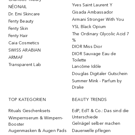
Yves Saint Laurent Y
NÉONAIL
Gisada Ambassador
Dr. Emi Skincare
Armani Stronger With You
Fenty Beauty
YSL Black Opium
Fenty Skin
The Ordinary Glycolic Acid 7
Fenty Hair
%
Caia Cosmetics
DIOR Miss Dior
SWISS ARABIAN
DIOR Sauvage Eau de
ARMAF
Toilette
Transparent Lab
Lancôme Idôle
Douglas Digitaler Gutschein
Summer Mink - Parfum by
Drake
TOP KATEGORIEN
BEAUTY TRENDS
Rituals Geschenksets
EdP, EdT & Co.: Das sind die
Unterschiede
Wimpernserum & Wimpern-
Gelnägel selber machen
Booster
Augenmasken & Augen Pads
Dauerwelle pflegen