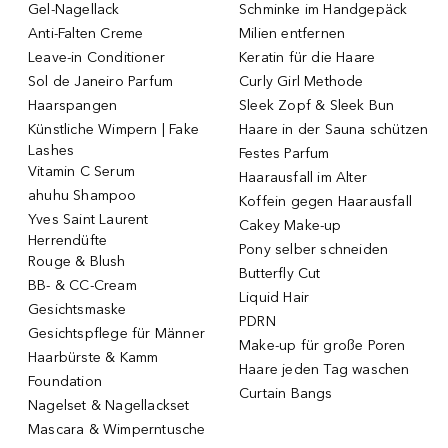
Gel-Nagellack
Schminke im Handgepäck
Anti-Falten Creme
Milien entfernen
Leave-in Conditioner
Keratin für die Haare
Sol de Janeiro Parfum
Curly Girl Methode
Haarspangen
Sleek Zopf & Sleek Bun
Künstliche Wimpern | Fake
Haare in der Sauna schützen
Lashes
Festes Parfum
Vitamin C Serum
Haarausfall im Alter
ahuhu Shampoo
Koffein gegen Haarausfall
Yves Saint Laurent
Cakey Make-up
Herrendüfte
Pony selber schneiden
Rouge & Blush
Butterfly Cut
BB- & CC-Cream
Liquid Hair
Gesichtsmaske
PDRN
Gesichtspflege für Männer
Make-up für große Poren
Haarbürste & Kamm
Haare jeden Tag waschen
Foundation
Curtain Bangs
Nagelset & Nagellackset
Mascara & Wimperntusche