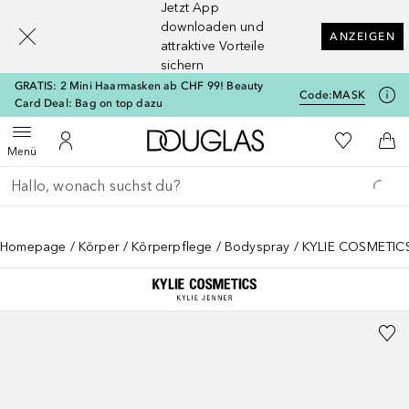
Jetzt App
[navigation.slideout.screenreader]
downloaden und
ANZEIGEN
attraktive Vorteile
sichern
GRATIS: 2 Mini Haarmasken ab CHF 99! Beauty
Code:
MASK
Card Deal: Bag on top dazu
Zur Douglas Startseite
Zu Meiner 
Menü öffnen
Zu Meinem Kundenkonto
Zum
Menü
Gehe zurück
Suche ausführen
Homepage
Körper
Körperpflege
Bodyspray
KYLIE COSMETICS 