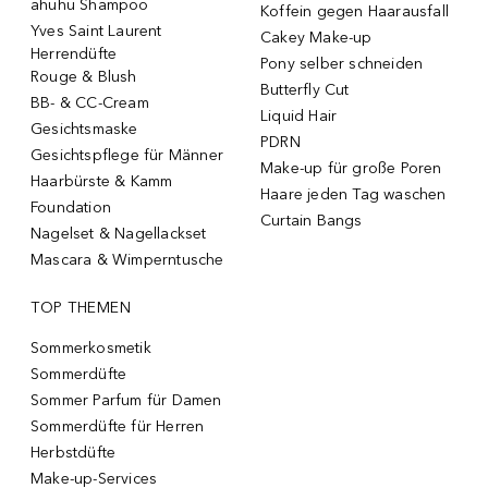
ahuhu Shampoo
Koffein gegen Haarausfall
Yves Saint Laurent
Cakey Make-up
Herrendüfte
Pony selber schneiden
Rouge & Blush
Butterfly Cut
BB- & CC-Cream
Liquid Hair
Gesichtsmaske
PDRN
Gesichtspflege für Männer
Make-up für große Poren
Haarbürste & Kamm
Haare jeden Tag waschen
Foundation
Curtain Bangs
Nagelset & Nagellackset
Mascara & Wimperntusche
TOP THEMEN
Sommerkosmetik
Sommerdüfte
Sommer Parfum für Damen
Sommerdüfte für Herren
Herbstdüfte
Make-up-Services