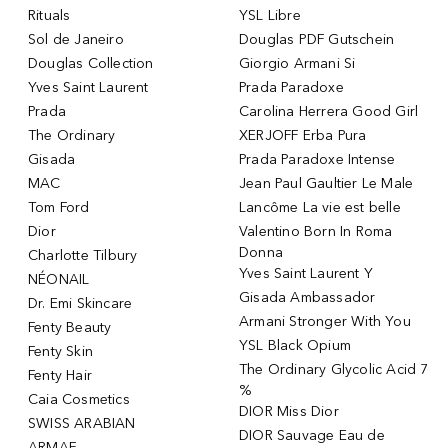
Rituals
YSL Libre
Sol de Janeiro
Douglas PDF Gutschein
Douglas Collection
Giorgio Armani Si
Yves Saint Laurent
Prada Paradoxe
Prada
Carolina Herrera Good Girl
The Ordinary
XERJOFF Erba Pura
Gisada
Prada Paradoxe Intense
MAC
Jean Paul Gaultier Le Male
Tom Ford
Lancôme La vie est belle
Dior
Valentino Born In Roma
Donna
Charlotte Tilbury
Yves Saint Laurent Y
NÉONAIL
Gisada Ambassador
Dr. Emi Skincare
Armani Stronger With You
Fenty Beauty
YSL Black Opium
Fenty Skin
The Ordinary Glycolic Acid 7
Fenty Hair
%
Caia Cosmetics
DIOR Miss Dior
SWISS ARABIAN
DIOR Sauvage Eau de
ARMAF