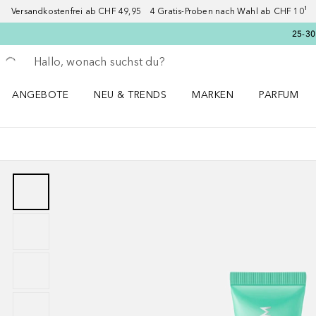
Versandkostenfrei ab CHF 49,95 4 Gratis-Proben nach Wahl ab CHF 10¹ 2
25-30
Gehe zurück
Suche ausführen
ANGEBOTE
NEU & TRENDS
MARKEN
PARFUM
ANGEBOTE Menü öffnen
NEU & TRENDS Menü öffnen
MARKEN Menü öffnen
Parfum Men