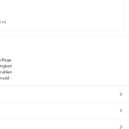
0
ml
pflege
tigkeit
trahlen
nsstil