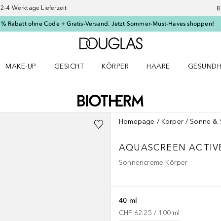
–4 Werktage Lieferzeit
B
 % Rabatt ohne Code + Gratis-Versand. Jetzt Sommer-Must-Haves shoppen!
Zur Douglas Startseite
MAKE-UP
GESICHT
KÖRPER
HAARE
GESUNDH
ü öffnen
Make-up Menü öffnen
Gesicht Menü öffnen
Körper Menü öffnen
Haare Menü öffnen
Gesundhei
Homepage
Körper
Sonne & 
AQUASCREEN
ACTIV
Sonnencreme Körper
40 ml
CHF 62.25
 / 
100
ml