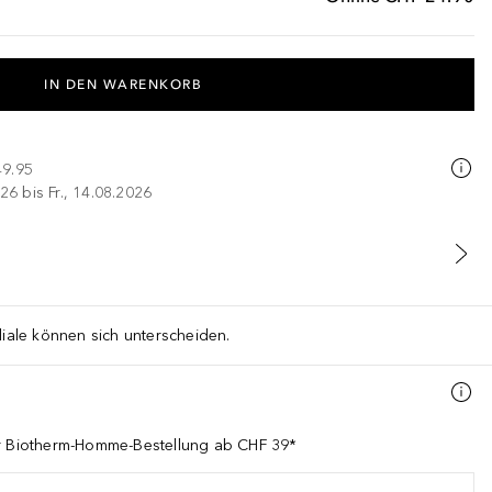
IN DEN WARENKORB
49.95
26 bis Fr., 14.08.2026
liale können sich unterscheiden.
er Biotherm-Homme-Bestellung ab CHF 39*