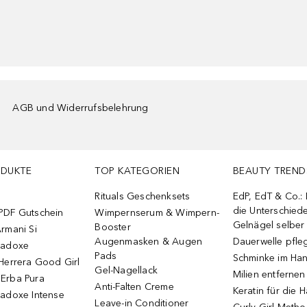
AGB und Widerrufsbelehrung
ODUKTE
TOP KATEGORIEN
BEAUTY TREND
Rituals Geschenksets
EdP, EdT & Co.:
die Unterschied
PDF Gutschein
Wimpernserum & Wimpern-
Gelnägel selbe
Booster
rmani Si
Augenmasken & Augen
Dauerwelle pfle
radoxe
Pads
Schminke im Ha
Herrera Good Girl
Gel-Nagellack
Milien entfernen
Erba Pura
Anti-Falten Creme
Keratin für die 
radoxe Intense
Leave-in Conditioner