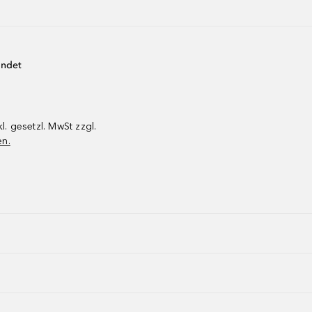
endet
kl. gesetzl. MwSt zzgl.
en.