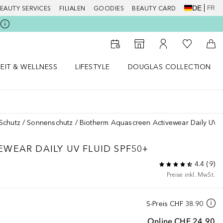
DE
FR
EAUTY SERVICES
FILIALEN
GOODIES
BEAUTY CARD
Zu Meiner 
Zum Storefinder
Zu Meinem Kunde
Zum
EIT & WELLNESS
LIFESTYLE
DOUGLAS COLLECTION
t & Wellness Menü öffnen
LIFESTYLE Menü öffnen
Douglas Collection Menü öf
Schutz
Sonnenschutz
Biotherm Aquascreen Activewear Daily UV 
EWEAR DAILY UV FLUID SPF50+
4.4
(
9
)
Preise inkl. MwSt.
S-Preis
CHF 38.90
Online
CHF 24.90