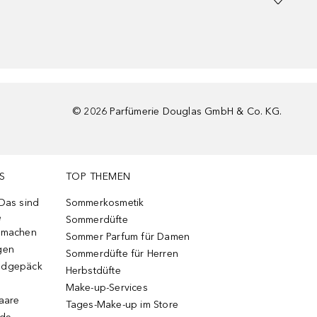
©
2026
Parfümerie Douglas GmbH & Co. KG.
S
TOP THEMEN
 Das sind
Sommerkosmetik
e
Sommerdüfte
r machen
Sommer Parfum für Damen
gen
Sommerdüfte für Herren
ndgepäck
Herbstdüfte
Make-up-Services
Haare
Tages-Make-up im Store