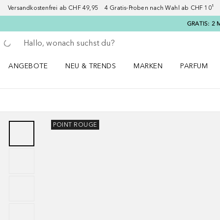
Versandkostenfrei ab CHF 49,95 4 Gratis-Proben nach Wahl ab CHF 10¹ 2
GRATIS: 2 
Gehe zurück
Suche ausführen
ANGEBOTE
NEU & TRENDS
MARKEN
PARFUM
ANGEBOTE Menü öffnen
NEU & TRENDS Menü öffnen
MARKEN Menü öffnen
Parfum Men
POINT ROUGE