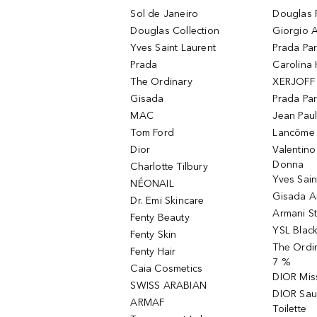
Sol de Janeiro
Douglas 
Douglas Collection
Giorgio A
Yves Saint Laurent
Prada Pa
Prada
Carolina 
The Ordinary
XERJOFF 
Gisada
Prada Pa
MAC
Jean Paul
Tom Ford
Lancôme L
Dior
Valentin
Donna
Charlotte Tilbury
Yves Sain
NÉONAIL
Gisada 
Dr. Emi Skincare
Armani S
Fenty Beauty
YSL Blac
Fenty Skin
The Ordin
Fenty Hair
7 %
Caia Cosmetics
DIOR Mis
SWISS ARABIAN
DIOR Sau
ARMAF
Toilette