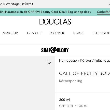
–4 Werktage Lieferzeit
B
Mini Haarmasken ab CHF 99! Beauty Card Deal: Bag on top dazu
Code:
M
Zur Douglas Startseite
MAKE-UP
GESICHT
KÖRPER
HAARE
GESUNDH
ü öffnen
Make-up Menü öffnen
Gesicht Menü öffnen
Körper Menü öffnen
Haare Menü öffnen
Gesundhei
Homepage
Körper
Fußpfleg
CALL OF FRUITY BO
Körperpeeling
300 ml
CHF 3.01
 / 
100
ml