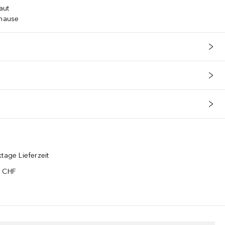
Haut
uhause
tage Lieferzeit
5 CHF
¹