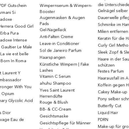
die Unterschied
PDF Gutschein
Wimpernserum & Wimpern-
Gelnägel selbe
Booster
rmani Si
Augenmasken & Augen
Dauerwelle pfle
radoxe
Pads
Schminke im Ha
Herrera Good Girl
Gel-Nagellack
Milien entfernen
Erba Pura
Anti-Falten Creme
Keratin für die 
radoxe Intense
Leave-in Conditioner
Curly Girl Meth
 Gaultier Le Male
Sol de Janeiro Parfum
Sleek Zopf & Sl
a vie est belle
Haarspangen
Haare in der Sa
o Born In Roma
Künstliche Wimpern | Fake
schützen
Lashes
Festes Parfum
t Laurent Y
Vitamin C Serum
Haarausfall im A
Ambassador
ahuhu Shampoo
Koffein gegen H
tronger With You
Yves Saint Laurent
Cakey Make-up
k Opium
Herrendüfte
Pony selber sch
ary Glycolic Acid
Rouge & Blush
Butterfly Cut
BB- & CC-Cream
s Dior
Liquid Hair
Gesichtsmaske
vage Eau de
PDRN
Gesichtspflege für Männer
Make-up für gr