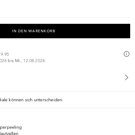
IN DEN WARENKORB
49.95
026 bis Mi., 12.08.2026
liale können sich unterscheiden.
rperpeeling
autzellen