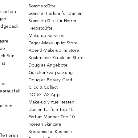
e
Sommerdüfte
r machen
Sommer Parfum für Damen
gen
Sommerdüfte für Herren
ndgepäck
Herbstdüfte
Make-up-Services
Haare
Tages-Make-up im Store
ode
Abend-Make-up im Store
eek Bun
Kostenlose Rituale im Store
una
Douglas Angebote
Geschenkverpackung
Douglas Beauty Card
lter
Click & Collect
aarausfall
DOUGLAS App
Make-up virtuell testen
neiden
Damen Parfum Top 10
Parfum Männer Top 10
Korean Skincare
Koreanische Kosmetik
oße Poren