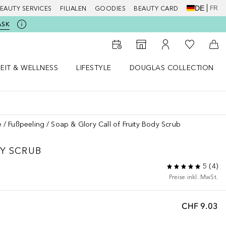
DE
FR
EAUTY SERVICES
FILIALEN
GOODIES
BEAUTY CARD
ASK
Zu Meiner 
Zum Storefinder
Zu Meinem Kunde
Zum
EIT & WELLNESS
LIFESTYLE
DOUGLAS COLLECTION
t & Wellness Menü öffnen
LIFESTYLE Menü öffnen
Douglas Collection Menü öf
e
Fußpeeling
Soap & Glory Call of Fruity Body Scrub
DY SCRUB
5
(
4
)
Preise inkl. MwSt.
CHF 9.03